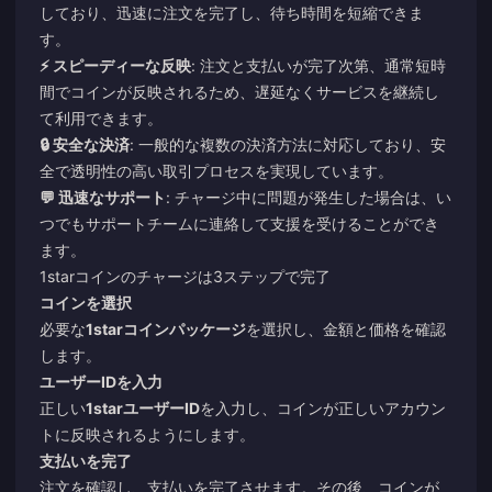
しており、迅速に注文を完了し、待ち時間を短縮できま
す。
⚡ スピーディーな反映
: 注文と支払いが完了次第、通常短時
間でコインが反映されるため、遅延なくサービスを継続し
て利用できます。
🔒 安全な決済
: 一般的な複数の決済方法に対応しており、安
全で透明性の高い取引プロセスを実現しています。
💬 迅速なサポート
: チャージ中に問題が発生した場合は、い
つでもサポートチームに連絡して支援を受けることができ
ます。
1starコインのチャージは3ステップで完了
コインを選択
必要な
1starコインパッケージ
を選択し、金額と価格を確認
します。
ユーザーIDを入力
正しい
1starユーザーID
を入力し、コインが正しいアカウン
トに反映されるようにします。
支払いを完了
注文を確認し、支払いを完了させます。その後、コインが