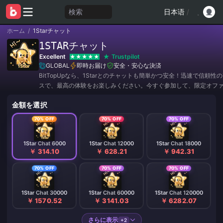
検索
日本语
/
ホーム
/
1Starチャット
1STARチャット
Excellent
Trustpilot
GLOBAL
即時お届け
安全・安心な決済
BitTopUpなら、1Starとのチャットも簡単かつ安全！迅速で信頼性
スで、最高の体験をお楽しみください。今すぐ参加して、限定オフ
割引をゲットしましょう！✨
金額を選択
70% OFF
70% OFF
70% OFF
1Star Chat 6000
1Star Chat 12000
1Star Chat 18000
￥ 314.10
￥ 628.21
￥ 942.31
70% OFF
70% OFF
70% OFF
1Star Chat 30000
1Star Chat 60000
1Star Chat 120000
￥ 1570.52
￥ 3141.03
￥ 6282.07
さらに表示
+2