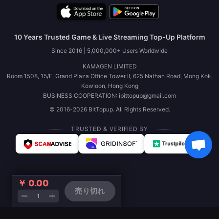
10 Years Trusted Game & Live Streaming Top-Up Platform
Since 2016 | 5,000,000+ Users Worldwide
KAMAGEN LIMITED
Room 1508, 15/F, Grand Plaza Office Tower II, 625 Nathan Road, Mong Kok,
Kowloon, Hong Kong
BUSINESS COOPERATION: ibittopup@gmail.com
© 2016-2026 BitTopup. All Rights Reserved.
TRUSTED & VERIFIED BY
￥ 0.00
売り切れ