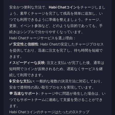
安全かつ便利な方法で、
Habi Chatコイン
をチャージしまし
ょう。素早くチャージを完了して残高を簡単に追加し、い
つでも利用できるように準備を整えましょう。チャージ、
更新、イベント参加など、どのような目的であっても、手
続きはシンプルで分かりやすくなっています。
Habi Chatチャージサービスを選ぶ理由：
✅ 安定性と信頼性
: Habi Chatの安定したチャージプロセス
を提供しており、迅速に注文を完了し、待ち時間を短縮で
きます。
⚡ スピーディーな反映
: 注文と支払いが完了した後、通常は
短時間でコインが反映されるため、遅延なくサービスを継
続して利用できます。
🔒 安全な支払い
: 一般的な複数の決済方法に対応しており、
安全で透明性の高い取引プロセスを実現しています。
💬 迅速なサポート
: チャージ中に問題が発生した場合は、い
つでもサポートチームに連絡して支援を受けることができ
ます。
Habi Chatコインのチャージはたったの3ステップ