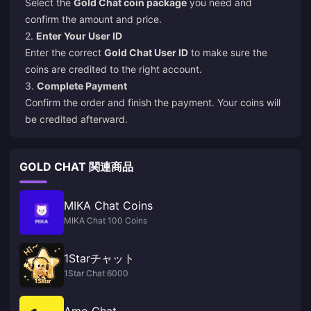
Select the
Gold Chat coin package
you need and
confirm the amount and price.
2.
Enter Your User ID
Enter the correct
Gold Chat User ID
to make sure the
coins are credited to the right account.
3.
Complete Payment
Confirm the order and finish the payment. Your coins will
be credited afterward.
GOLD CHAT 関連商品
MIKA Chat Coins
MIKA Chat 100 Coins
1Starチャット
1Star Chat 6000
Amo Chat