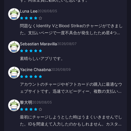
Luna Lee
2026/08/05
問題なくIdentity VとBlood Strikeのチャージができまし
た。支払いページで一度不具合が発生したため星4つに
しましたが、サポートが超迅速に対応してくれました。
Sebastian Maravilla
2026/08/07
価格も安く、ゲームの品揃えも素晴らしいです！
素晴らしいアプリです。
Yacine Chaabna
2026/08/09
アカウントのチャージやギフトカードの購入に最適なウ
ェブサイトです。迅速でスピーディー、複数の支払い方
法に対応しています。他のサイトも試してみましたが、
黎大明
2026/08/05
BitTopupが一番です。これからも頑張ってください！
最初にチャージしようとした時はうまくいきませんでし
た。IDを間違えて入力したのかもしれません。カスタマ
ーサービスが返金処理をしてくれました。2回目の試み