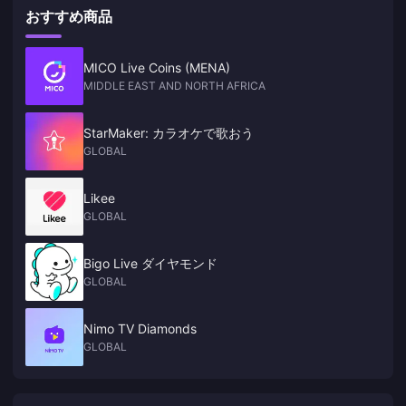
おすすめ商品
MICO Live Coins (MENA)
MIDDLE EAST AND NORTH AFRICA
StarMaker: カラオケで歌おう
GLOBAL
Likee
GLOBAL
Bigo Live ダイヤモンド
GLOBAL
Nimo TV Diamonds
GLOBAL