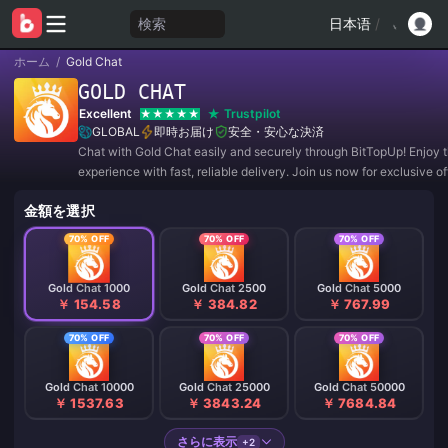
検索
日本语
/
ホーム
/
Gold Chat
GOLD CHAT
Excellent
Trustpilot
GLOBAL
即時お届け
安全・安心な決済
Chat with Gold Chat easily and securely through BitTopUp! Enjoy 
experience with fast, reliable delivery. Join us now for exclusive o
amazing discounts! ✨
金額を選択
70% OFF
70% OFF
70% OFF
Gold Chat 1000
Gold Chat 2500
Gold Chat 5000
￥ 154.58
￥ 384.82
￥ 767.99
70% OFF
70% OFF
70% OFF
Gold Chat 10000
Gold Chat 25000
Gold Chat 50000
￥ 1537.63
￥ 3843.24
￥ 7684.84
さらに表示
+2