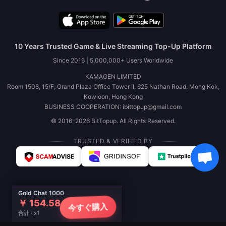
10 Years Trusted Game & Live Streaming Top-Up Platform
Since 2016 | 5,000,000+ Users Worldwide
KAMAGEN LIMITED
Room 1508, 15/F, Grand Plaza Office Tower II, 625 Nathan Road, Mong Kok,
Kowloon, Hong Kong
BUSINESS COOPERATION: ibittopup@gmail.com
© 2016-2026 BitTopup. All Rights Reserved.
TRUSTED & VERIFIED BY
Gold Chat 1000
￥ 154.58
今すぐ購入
合計 · x1