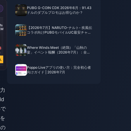
PUBG G-COIN CDK 2026年6月：91.43
ドルのダブルプロモはお得なのか？
-50%
-50%
-50%
s &
ZEPETO ZEMs &
ZEPETO ZEMs &
ZEPETO ZEMs &
【2026年7月】NARUTO-ナルト- 疾風伝
EMs
Coins 110,000
Coins 323 ZEMs
Coins 300,000
コラボ向けPUBGモバイルUC最安チャー
Coins
Coins
ジ法：価格、おすすめパック＆安全なチ
ャージ手順
Where Winds Meet（絶鶏）「山秋の
8
￥ 1904.35
￥ 1952.05
￥ 5068.41
宴」イベント報酬（2026年7月）：全リ
0
￥ 3778.61
￥ 3871.53
￥ 10051.31
スト、通貨、優先順位
入
今すぐ購入
今すぐ購入
今すぐ購入
Poppo Liveアプリの使い方：完全初心者
向けガイド | 2026年7月
力
d
得で
を
Mの