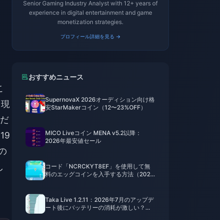
Senior Gaming Industry Analyst with 12+ years of
experience in digital entertainment and game
monetization strategies.
プロフィール詳細を見る →
おすすめニュース
こ
SupernovaX 2026オーディション向け格
月現
安StarMakerコイン（12〜23%OFF）
だ
MICO Liveコイン MENA v5.2以降：
19
2026年最安値セール
の
し
コード「NCRCKYT8EF」を使用して無
料のエッグコインを入手する方法（2026
年8月）
Taka Live 1.2.11：2026年7月のアップデ
ート後にバッテリーの消耗が激しい？原
因と対処法