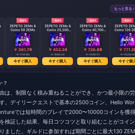
もっと見る ›
-50%
-50%
-50%
-50%
&
ZEPETO ZEMs &
ZEPETO ZEMs &
ZEPETO ZEMs &
ZEPETO ZEM
Coins 58 ZEMs
Coins 25,200
Coins 40,700
Coins 128 Z
Coins
Coins
￥ 361.79
￥ 452.24
￥ 726.88
￥ 771.2
￥ 718.66
￥ 898.24
￥ 1440.11
￥ 1529.9
今すぐ購入
今すぐ購入
今すぐ購入
今すぐ購
か？
由は、制限なく積み重ねることができ、かつ最小限の労
イリークエストで基本の2500コイン、Hello Worl
dventureでは短時間のプレイで2000〜10000コインを獲
を検証した結果、毎日コツコツと取り組むことがコイン
ました。ギルドに参加すれば期間ごとに最大130 ZE