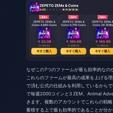
ZEPETO ZEMs & Coins
4.93
507 販売済み
-50%
-50%
-50%
ZEPETO ZEMs &
ZEPETO ZEMs &
ZEPETO ZEMs 
Coins 4,680 Coins
Coins 9,700 Coins
Coins 28 ZEMs
￥ 92.09
￥ 180.90
￥ 180.90
￥ 182.54
￥ 359.33
￥ 359.33
今すぐ購入
今すぐ購入
今すぐ購入
なぜこの7つのファームが最も効率的なの
これらのファームが最高の成果を上げる理
で済む公式の仕組みを利用しているからです。デ
で毎週2000コインと3 ZEM、Animal A
きます。複数のアカウントでこれらの戦略
蓄積する上で最も効率的であることが分かり