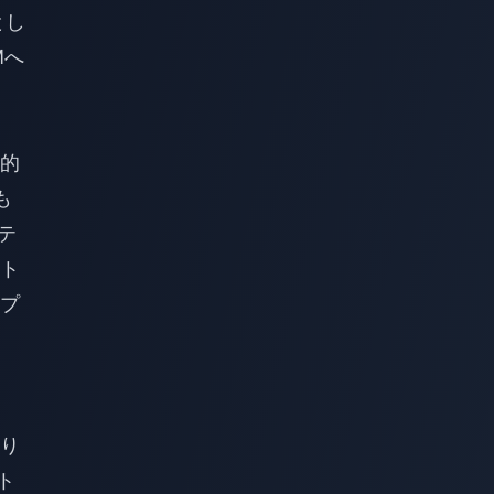
とし
Mへ
的
も
テ
ト
プ
り
ト