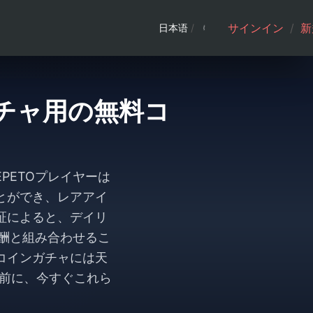
サインイン
/
新
日本语
/
ガチャ用の無料コ
PETOプレイヤーは
とができ、レアアイ
証によると、デイリ
報酬と組み合わせるこ
コインガチャには天
前に、今すぐこれら