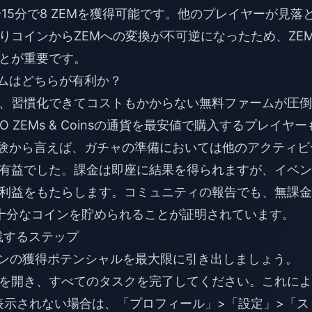
10〜15分で8 ZEMを獲得可能です。他のプレイヤーが見落
りコインからZEMへの変換が不可逆になったため、ZE
とが重要です。
ームはどちらが有利か？
、習慣化できてコストもかからない無料ファームが圧倒
TO ZEMs & Coinsの通貨を最安値で購入
するプレイヤー
経験から言えば、ガチャの準備においては他のアクティビ
有益でした。課金は即座に結果を得られますが、イベン
利益をもたらします。コミュニティの報告でも、無課金
十分なコインを貯められることが証明されています。
践するステップ
インの獲得ポテンシャルを最大限に引き出しましょう。
を開き、すべてのタスクを完了してください。これによ
表示されない場合は、「プロフィール」>「設定」>「ス