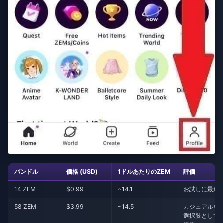
バンドル
価格 (USD)
1ドルあたりのZEM
評価
14 ZEM
$0.99
~14.1
お試しに最適
58 ZEM
$3.99
~14.5
カジュアルな
選択肢として