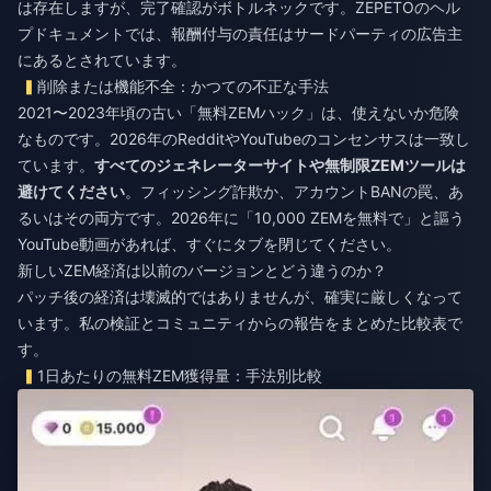
は存在しますが、完了確認がボトルネックです。ZEPETOのヘル
プドキュメントでは、報酬付与の責任はサードパーティの広告主
にあるとされています。
削除または機能不全：かつての不正な手法
2021〜2023年頃の古い「無料ZEMハック」は、使えないか危険
なものです。2026年のRedditやYouTubeのコンセンサスは一致し
ています。
すべてのジェネレーターサイトや無制限ZEMツールは
避けてください
。フィッシング詐欺か、アカウントBANの罠、あ
るいはその両方です。2026年に「10,000 ZEMを無料で」と謳う
YouTube動画があれば、すぐにタブを閉じてください。
新しいZEM経済は以前のバージョンとどう違うのか？
パッチ後の経済は壊滅的ではありませんが、確実に厳しくなって
います。私の検証とコミュニティからの報告をまとめた比較表で
す。
1日あたりの無料ZEM獲得量：手法別比較