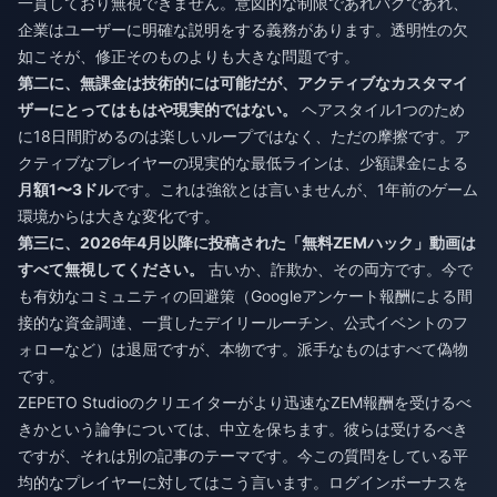
一貫しており無視できません。意図的な制限であれバグであれ、
企業はユーザーに明確な説明をする義務があります。透明性の欠
如こそが、修正そのものよりも大きな問題です。
第二に、無課金は技術的には可能だが、アクティブなカスタマイ
ザーにとってはもはや現実的ではない。
ヘアスタイル1つのため
に18日間貯めるのは楽しいループではなく、ただの摩擦です。ア
クティブなプレイヤーの現実的な最低ラインは、少額課金による
月額1〜3ドル
です。これは強欲とは言いませんが、1年前のゲーム
環境からは大きな変化です。
第三に、2026年4月以降に投稿された「無料ZEMハック」動画は
すべて無視してください。
古いか、詐欺か、その両方です。今で
も有効なコミュニティの回避策（Googleアンケート報酬による間
接的な資金調達、一貫したデイリールーチン、公式イベントのフ
ォローなど）は退屈ですが、本物です。派手なものはすべて偽物
です。
ZEPETO Studioのクリエイターがより迅速なZEM報酬を受けるべ
きかという論争については、中立を保ちます。彼らは受けるべき
ですが、それは別の記事のテーマです。今この質問をしている平
均的なプレイヤーに対してはこう言います。ログインボーナスを