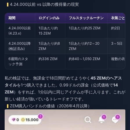
4.24.000以前 vs 以降の獲得量の現実
期間
ログインのみ
フルスタックルーチン
衣装ごとの保
4.24.000以前
1日あたり約
1日あたり約25 ZEM
約2日
(4.23.x)
15 ZEM
4.24.000以降
1日あたり約8
1日あたり約12～20
3～5日
(検証済み)
ZEM
ZEM
6週間のスタ
約336 ZEM
約840～1,050 ZEM
複数の衣装
ック予測
私の検証では、無課金で18日間貯めてようやく
45 ZEMのヘアス
タイル
を1つ購入できました。0.99ドルの課金（公式価格で
14
ZEM
）をすれば、1分以内に同じアイテムが手に入ります。これが
新しい経済が強いているトレードオフです。
ZEM購入バンドルの価値（2026年4月以降）