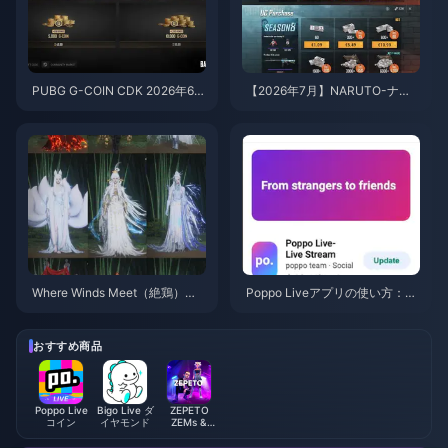
PUBG G-COIN CDK 2026年6
【2026年7月】NARUTO-ナル
月：91.43ドルのダブルプロモ
ト- 疾風伝コラボ向けPUBGモ
はお得なのか？
バイルUC最安チャージ法：価
格、おすすめパック＆安全なチ
ャージ手順
Where Winds Meet（絶鶏）
Poppo Liveアプリの使い方：完
「山秋の宴」イベント報酬（20
全初心者向けガイド | 2026年7
26年7月）：全リスト、通貨、
月
優先順位
おすすめ商品
Poppo Live
Bigo Live ダ
ZEPETO
コイン
イヤモンド
ZEMs &
Coins