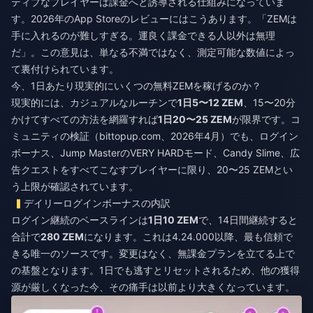
ティブなプレイヤーは課金へと誘導される仕組みになっていま
す。2026年のApp Storeのレビューにはこうあります。「ZEMは
手に入れるのが難しすぎる。運良く課金できる人以外は無理
だ」。この意見は、単なる不満ではなく、測定可能な数値によっ
て裏付けられています。
今、1日あたり現実的にいくつの無料ZEMを稼げるのか？
現実的には、カジュアルなルーチンで
1日5〜12 ZEM
、15〜20分
かけてすべての方法を網羅すれば
1日20〜25 ZEM
が限界です。コ
ミュニティの検証（bittopup.com、2026年4月）でも、ログイン
ボーナス、Jump MasterのVERY HARDモード、Candy Slime、広
告クエストをすべてこなすプレイヤーに限り、20〜25 ZEMとい
う上限が確認されています。
デイリーログインボーナスの内訳
ログイン継続のベースラインは
1日10 ZEM
で、14日間継続すると
合計で
280 ZEM
になります。これは4.24.000以降、最も信頼で
きる唯一のソースです。変更はなく、無課金プランを立てる上で
の基盤となります。1日でも逃すとリセットされるため、他の獲得
源が厳しくなった今、その痛手は以前より大きくなっています。