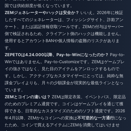
国では供給頻度が低くなっています。
ZEMジェネレーターやハックは安全か？
いいえ。2026年に検証
したすべてのジェネレーターは、フィッシングサイト、詐欺アン
ケート、または認証情報窃取ツールです。ZEMの付与はサーバー
側で検証されるため、クライアント側のハックは機能しません。
使用するとアカウントBANや個人情報の盗難のリスクがありま
す。
ZEPETOは4.24.000以降、Pay-to-Winになったのか？
Pay-to-
Winではありません。Pay-to-Customizeです。ZEMはゲームプレ
イの強さではなく、見た目のアイテムをアンロックするもので
す。しかし、アクティブなカスタマイザーにとっては、純粋な無
課金プレイよりも、月々の少額課金が現実的な最低ラインとなっ
ています。
ZEMとコインの違いは？
ZEMは限定衣装、イベントパス、限定品
のためのプレミアム通貨です。コインはゲームプレイを通じて獲
得できる、日常的なカスタマイズのためのソフト通貨です。2026
年4月以降、ZEMからコインへの変換は
不可逆的な一方通行
になっ
たため、コインで買えるアイテムにZEMを消費してはいけませ