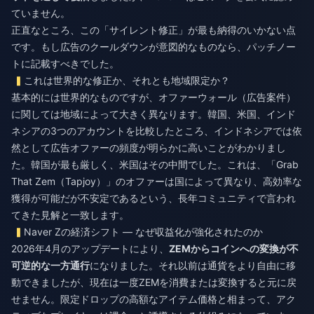
ていません。
正直なところ、この「サイレント修正」が最も納得のいかない点
です。もし広告のクールダウンが意図的なものなら、パッチノー
トに記載すべきでした。
これは世界的な修正か、それとも地域限定か？
基本的には世界的なものですが、オファーウォール（広告案件）
に関しては地域によって大きく異なります。韓国、米国、インド
ネシアの3つのアカウントを比較したところ、インドネシアでは依
然として広告オファーの頻度が明らかに高いことがわかりまし
た。韓国が最も厳しく、米国はその中間でした。これは、「Grab
That Zem（Tapjoy）」のオファーは国によって異なり、高効率な
獲得が可能だが不安定であるという、長年コミュニティで言われ
てきた見解と一致します。
Naver Zの経済シフト — なぜ収益化が強化されたのか
2026年4月のアップデートにより、
ZEMからコインへの変換が不
可逆的な一方通行
になりました。それ以前は通貨をより自由に移
動できましたが、現在は一度ZEMを消費または変換すると元に戻
せません。限定ドロップの高額なアイテム価格と相まって、アク