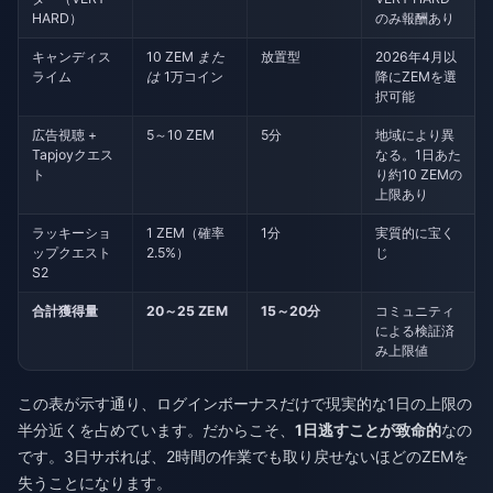
HARD）
のみ報酬あり
キャンディス
10 ZEM
また
放置型
2026年4月以
ライム
は
1万コイン
降にZEMを選
択可能
広告視聴 +
5～10 ZEM
5分
地域により異
Tapjoyクエス
なる。1日あた
ト
り約10 ZEMの
上限あり
ラッキーショ
1 ZEM（確率
1分
実質的に宝く
ップクエスト
2.5%）
じ
S2
合計獲得量
20～25 ZEM
15～20分
コミュニティ
による検証済
み上限値
この表が示す通り、ログインボーナスだけで現実的な1日の上限の
半分近くを占めています。だからこそ、
1日逃すことが致命的
なの
です。3日サボれば、2時間の作業でも取り戻せないほどのZEMを
失うことになります。