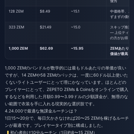
優秀
128 ZEM
$8.49
~15.1
中価格帯、ま
ずまずの価値
323 ZEM
$21.49
~15.0
スキップ推奨
— 上位ティア
の方がお得
1,000 ZEM
$62.69
~15.95
ZEMあたりの
価値が最高
1,000 ZEMのバンドルが数学的には最もドルあたりの単価が良い
ですが、14 ZEMや58 ZEMのパックは、一度に60ドル以上使いた
くないライトユーザーにとって理にかなっています。ほとんどの
プレイヤーにとって、
ZEPETO ZEMs & Coinsをオンラインで購入
する
などを利用した月額0.99〜3.99ドルの少額課金が、無理のな
い範囲で衣装を手に入れる現実的な選択肢です。
4.24.000で最適な無課金ルーチンは？
1日15〜20分で、毎日欠かさなければ20〜25 ZEMを稼げるルーチ
ンが最適です。プレイヤータイプ別に構成しました。
初心者向け10分ルーチン（1日約8〜15 ZEM）