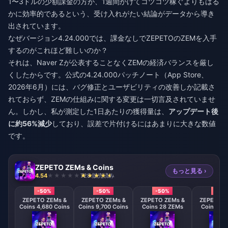
1〜3ドルの少額課金の方が、1週間かけてコツコツ稼ぐよりもはる
かに効率的であるという、受け入れがたい結論がデータから導き
出されています。
なぜバージョン4.24.000では、課金なしでZEPETOのZEMを入手
するのがこれほど難しいのか？
それは、Naver Zが公表することなくZEMの経済バランスを厳し
くしたからです。公式の4.24.000パッチノート（App Store、
2026年6月）には、バグ修正とユーザビリティの改善しか記載さ
れておらず、ZEMの仕組みに関する変更は一切言及されていませ
ん。しかし、私が測定した1日あたりの獲得量は、
アップデート後
に約56%減少
しており、誤差で片付けるにはあまりに大きな数値
です。
ZEPETO ZEMs & Coins
もっと見る ›
4.54
728 販売済み
-50%
-50%
-50%
-50
ZEPETO ZEMs &
ZEPETO ZEMs &
ZEPETO ZEMs &
ZEPETO Z
Coins 4,680 Coins
Coins 9,700 Coins
Coins 28 ZEMs
Coins 58