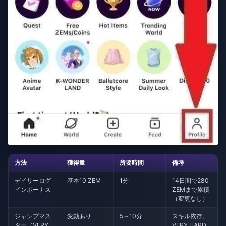
方法
獲得量
所要時間
備考
デイリーログ
基本10 ZEM
1分
14日間で280
インボーナス
ZEMまで累積
（変更なし）
ジャンプマス
変動あり
5～10分
スキル依存。
ター（VERY
VERY HARD