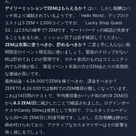
ん。
デイリーミッションでZEMはもらえるか？
はい、しかし報酬はパ
ッチ前より減額されているようです。「Hello World」マップのク
エストは3 ZEM + 2,000コインですが、「Lucky Shop Quest
S2」は2.5%の確率で1 ZEMです。サードパーティの確認が失敗す
ることもあるため、ミッション完了は必ず確認してください。
ZEMは衣装に使うべきか、貯めるべきか？
二度と手に入らない期
間限定のイベント限定品に使いましょう。緊急のドロップがない
時は貯めておくのが賢明です。ガチャ形式のものはコミュニティ
内でも評価が低く、限定イベント衣装の方がZEMあたりの長期的
な価値が高いです。
最終結論：4.24.000でZEMを稼ぐべきか、課金すべきか？
ZEPETO 4.24.000では無料でのZEM獲得が難しくなっています。
これは14日間のテストで、平均獲得量がパッチ前の約19 ZEM/日
から
8.3 ZEM/日
に減少したことで確認されました。ログインボー
ナスやCandy Slimeは依然として有効で、フルスタックルーチン
なら20〜25 ZEM/日に到達可能です。しかし、広告報酬は静かに
締め付けられており、アクティブなカスタマイザーはその影響を
強く感じるでしょう。