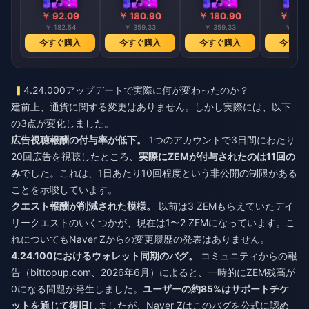
￥ 92.09
￥ 180.90
￥ 180.90
￥ 361
￥ 182.54
￥ 359.33
￥ 359.33
￥ 718.
今すぐ購入
今すぐ購入
今すぐ購入
今すぐ
4.24.000アップデートで実際に何が変わったのか？
建前上、通貨に関する変更はありません。しかし実際には、以下
の3点が変化しました。
広告視聴報酬の付与率が低下。
1つのアカウントで3日間にわたり
20回広告を視聴したところ、
実際にZEMが付与されたのは11回の
み
でした。これは、1日あたり10回程度という非公開の制限がある
ことを示唆しています。
クエスト報酬が削減された模様。
以前は3 ZEMもらえていたデイ
リークエストのいくつかが、現在は1〜2 ZEMになっています。こ
れについてもNaver Zからの変更履歴の発表はありません。
4.24.100におけるウォレット同期のバグ。
コミュニティからの報
告（bittopup.com、2026年6月）によると、一時的にZEM残高が
0になる問題が発生しました。
ユーザーの約85%はサポートチケ
ットを通じて復旧
しましたが、Naver Zはこのバグを公式に認め