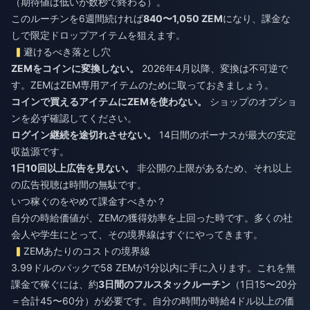
（期待値は低いが数秒で終わる）。
このルーチンを6週間続ければ
840〜1,050 ZEM
になり、課金な
しで限定ドロップアイテムを狙えます。
避けるべき落とし穴
ZEMをコインに変換しない。
2026年4月以降、変換は不可逆で
す。ZEMはZEM専用アイテムのために取っておきましょう。
コインで買えるアイテムにZEMを使わない。
ショップのオプショ
ンを必ず確認してください。
ログイン継続を途切れさせない。
14日間のボーナスが最大の安定
収益源です。
1日10回以上広告を見ない。
非公開の上限があるため、それ以上
の広告視聴は時間の無駄です。
いつ稼ぐのをやめて課金すべきか？
自分の時給価値が、ZEMの獲得効率を上回った時です。多くの社
会人や学生にとって、その境界線はすぐにやってきます。
ZEMあたりのコストの境界線
3.99ドルのパックで58 ZEMが1分以内に手に入ります。これを無
課金で稼ぐには、約
3日間のフルスタックルーチン
（1日15〜20分
＝合計45〜60分）が必要です。自分の時間が時給4ドル以上の価