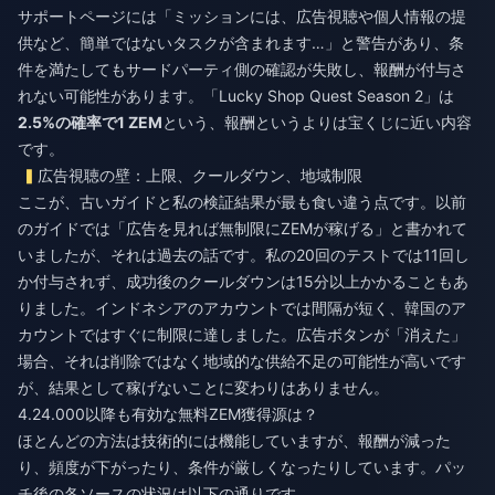
サポートページには「ミッションには、広告視聴や個人情報の提
供など、簡単ではないタスクが含まれます…」と警告があり、条
件を満たしてもサードパーティ側の確認が失敗し、報酬が付与さ
れない可能性があります。「Lucky Shop Quest Season 2」は
2.5%の確率で1 ZEM
という、報酬というよりは宝くじに近い内容
です。
広告視聴の壁：上限、クールダウン、地域制限
ここが、古いガイドと私の検証結果が最も食い違う点です。以前
のガイドでは「広告を見れば無制限にZEMが稼げる」と書かれて
いましたが、それは過去の話です。私の20回のテストでは11回し
か付与されず、成功後のクールダウンは15分以上かかることもあ
りました。インドネシアのアカウントでは間隔が短く、韓国のア
カウントではすぐに制限に達しました。広告ボタンが「消えた」
場合、それは削除ではなく地域的な供給不足の可能性が高いです
が、結果として稼げないことに変わりはありません。
4.24.000以降も有効な無料ZEM獲得源は？
ほとんどの方法は技術的には機能していますが、報酬が減った
り、頻度が下がったり、条件が厳しくなったりしています。パッ
チ後の各ソースの状況は以下の通りです。