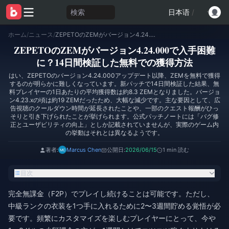
検索
日本语
/
ホーム
/
ニュース
/
ZEPETOのZEMがバージョン4.24.000で入手困難に？14日間検証した無料での獲得方法
ZEPETOのZEMがバージョン4.24.000で入手困難
に？14日間検証した無料での獲得方法
はい、ZEPETOのバージョン4.24.000アップデート以降、ZEMを無料で獲得
するのが明らかに難しくなっています。新パッチで14日間検証した結果、無
料プレイヤーの1日あたりの平均獲得数は約8.3 ZEMとなりました。バージョ
ン4.23.xの頃は約19 ZEMだったため、大幅な減少です。主な要因として、広
告視聴のクールダウン時間が延長されたことや、一部のクエスト報酬がひっ
そりと引き下げられたことが挙げられます。公式パッチノートには「バグ修
正とユーザビリティの向上」としか記載されていませんが、実際のゲーム内
の挙動はそれとは異なるようです。
著者:
Marcus Chen
公開日:
2026/06/15
1 min 読む
目次
完全無課金（F2P）でプレイし続けることは可能です。ただし、
中級ランクの衣装を1つ手に入れるために2〜3週間貯める覚悟が必
要です。頻繁にカスタマイズを楽しむプレイヤーにとって、今や