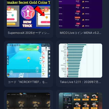
SupernovaX 2026オーディショ
MICO Liveコイン MENA v5.2以
ン向け格安StarMakerコイン（1
降：2026年最安値セール
2〜23%OFF）
コード「NCRCKYT8EF」を使
Taka Live 1.2.11：2026年7月の
用して無料のエッグコインを入
アップデート後にバッテリーの
手する方法（2026年8月）
消耗が激しい？原因と対処法