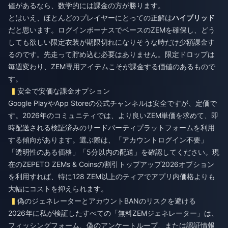
値があるなら、数学的には課金の方が勝ります。
とはいえ、ほとんどのプレイヤーにとっての正解は
ハイブリッド
だと思います。ログインボーナスでベースのZEMを確保し、どう
しても欲しい限定衣装が期限切れになりそうな時だけ少額課金す
るのです。先走って貯め込む必要はありません。限定ドロップは
毎週変わり、ZEM専用アイテムこそが課金する価値のあるもので
す。
安全で安価な課金オプション
Google PlayやApp Storeの公式チャンネルは安全ですが、定価で
す。2026年のコミュニティでは、より良いZEM単価を求めて、即
時配送される検証済みのサードパーティプラットフォームを利用
する傾向があります。選ぶ際は、「アカウントログイン不要」
「透明性のある価格」「5分以内の配送」を確認してください。現
在の
ZEPETO ZEMs & Coinsの割引トップアップ2026
オプション
を利用すれば、特に128 ZEM以上のティアでアプリ内価格よりも
大幅にコストを抑えられます。
偽のジェネレーターとアカウントBANのリスクを避ける
2026年に私が検証したすべての「無料ZEMジェネレーター」は、
フィッシングフォーム、偽のアンケートループ、または認証情報