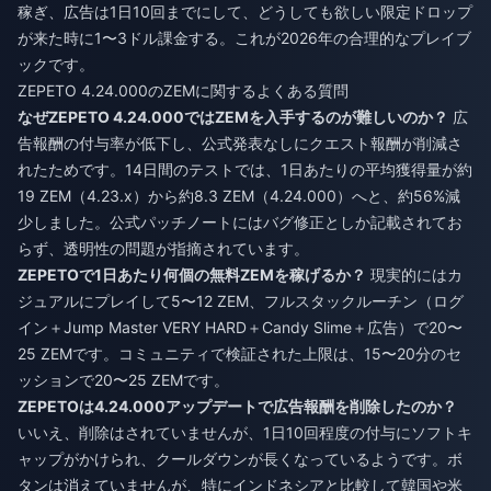
稼ぎ、広告は1日10回までにして、どうしても欲しい限定ドロップ
が来た時に1〜3ドル課金する。これが2026年の合理的なプレイブ
ックです。
ZEPETO 4.24.000のZEMに関するよくある質問
なぜZEPETO 4.24.000ではZEMを入手するのが難しいのか？
広
告報酬の付与率が低下し、公式発表なしにクエスト報酬が削減さ
れたためです。14日間のテストでは、1日あたりの平均獲得量が約
19 ZEM（4.23.x）から約8.3 ZEM（4.24.000）へと、約56%減
少しました。公式パッチノートにはバグ修正としか記載されてお
らず、透明性の問題が指摘されています。
ZEPETOで1日あたり何個の無料ZEMを稼げるか？
現実的にはカ
ジュアルにプレイして5〜12 ZEM、フルスタックルーチン（ログ
イン＋Jump Master VERY HARD＋Candy Slime＋広告）で20〜
25 ZEMです。コミュニティで検証された上限は、15〜20分のセ
ッションで20〜25 ZEMです。
ZEPETOは4.24.000アップデートで広告報酬を削除したのか？
いいえ、削除はされていませんが、1日10回程度の付与にソフトキ
ャップがかけられ、クールダウンが長くなっているようです。ボ
タンは消えていませんが、特にインドネシアと比較して韓国や米