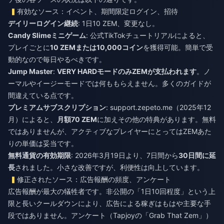
有効なソース：イベント、期間限定ログイン、招待
デイリーログイン継続
: 1日10 ZEM、変更なし。
Candy Slimeミニゲーム
: 公式TikTokチュートリアルによると、
プレイごとに
10 ZEMまたは10,000コイン
を獲得可能。簡単で受
動的なので毎日やるべきです。
Jump Master
:
VERY HARDモードのみZEMが支払われます
。ノ
ーマルやイージーモードでは何ももらえません。多くのガイドが
間違えている点です。
プレミアムサブスクリプション
: support.zepeto.me（2025年12
月）によると、
月額70 ZEM
に加えその他の特典があります。無料
ではありませんが、アクティブなプレイヤーにとってはZEMあた
りの単価は妥当です。
無料通貨の有効期限
: 2026年3月19日より、7日間から
30日間に延
長
されました。小さな改善ですが、利便性は向上しています。
修正されたソース：広告報酬の頻度、アンケート
広告報酬が最大の犠牲者です。非公開の「1日10回程度」という上
限と長いクールダウンにより、広告による稼ぎはもはや主要な手
段ではありません。アンケート（Tapjoyの「Grab That Zem」）