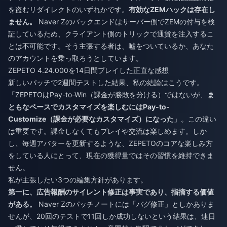
を盗むリダイレクトのいずれかです。
有効なZEMハックは存在し
ません。
Naver Zのバックエンドはサーバー側でZEMの付与を検
証しているため、クライアント側のトリックで通貨を注入するこ
とは不可能です。そう主張する者は、嘘をついているか、あなた
のアカウントを乗っ取ろうとしています。
ZEPETO 4.24.000を14日間プレイした正直な感想
新しいパッチで2週間テストした結果、私の結論はこうです。
「ZEPETOはPay-to-Win（課金が勝敗を分ける）ではないが、
ま
ともなペースでカスタマイズを楽しむにはPay-to-
Customize（課金が必要なカスタマイズ）になった
」。この違い
は重要です。課金しなくてもプレイや交流は楽しめます。しか
し、毎週アバターを更新するような、ZEPETOのコアな楽しみ方
をしている人にとって、現在の獲得量ではその習慣を維持できま
せん。
私が主張したい3つの編集方針があります。
第一に、広告報酬のサイレント修正は事実であり、指摘する価値
がある。
Naver Zのパッチノートには「バグ修正」としかありま
せんが、20回のテストで11回しか成功しないという結果は、連日