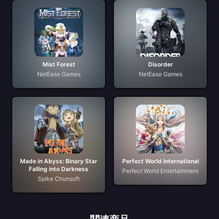
Mist Forest
Disorder
NetEase Games
NetEase Games
Made in Abyss: Binary Star
Perfect World International
Falling into Darkness
Perfect World Entertainment
Spike Chunsoft