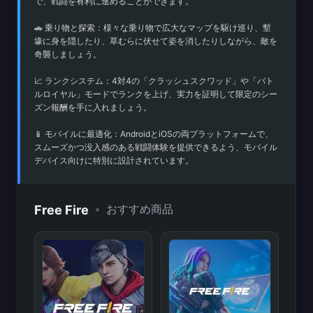
で、戦闘を有利に進めることができます。
🚗 乗り物と探索：様々な乗り物で広大なマップを駆け巡り、塹
壕に身を隠したり、草むらに伏せて姿を消したりしながら、敵を
奇襲しましょう。
📈 ランクシステム：4対4の「クラッシュスクワッド」や「バト
ルロイヤル」モードでランクを上げ、実力を証明して限定のシー
ズン報酬を手に入れましょう。
📱 モバイルに最適化：AndroidとiOSの両プラットフォームで、
スムーズかつ没入感のある戦闘体験を提供できるよう、モバイル
デバイス向けに特別に設計されています。
•
おすすめ商品
Free Fire