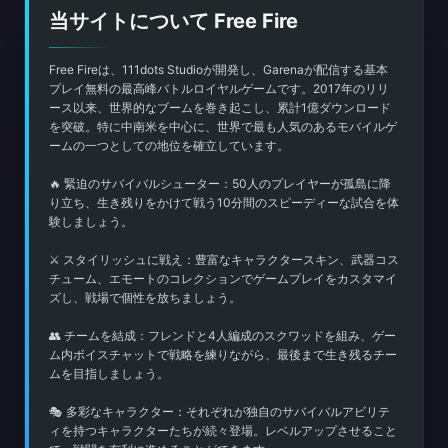
当サイトについて Free Fire
Free Fireは、111dots Studioが開発し、Garenaが配信する基本
プレイ無料の最高峰バトルロイヤルゲームです。2017年のリリ
ース以来、世界的なブームを巻き起こし、累計1億ダウンロード
を突破。特に中南米を中心に、世界で最も人気のあるモバイルゲ
ームの一つとしての地位を確立しています。
🔥 緊迫のサバイバルシューター：50人のプレイヤーが孤島に降
り立ち、生き残りをかけて戦う10分間のスピーディーな試合を体
験しましょう。
⚔️ スタイリッシュに戦え：豊富なキャラクタースキン、武器コス
チューム、エモートのコレクションでゲームプレイをカスタマイ
ズし、戦場で個性を放ちましょう。
👥 チームを結成：フレンドと4人編成のスクワッドを組み、ゲー
ム内ボイスチャットで戦略を練りながら、最後まで生き残るチー
ムを目指しましょう。
🎭 多彩なキャラクター：それぞれが独自のサバイバルアビリテ
ィを持つキャラクターたちが続々登場。レベルアップさせること