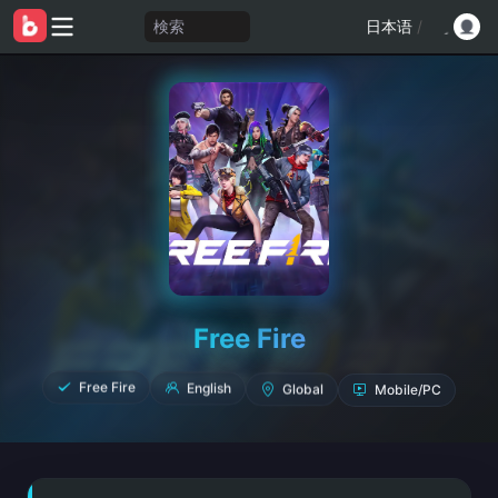
検索
日本语
/
Free Fire
Mobile/PC
Global
English
Free Fire