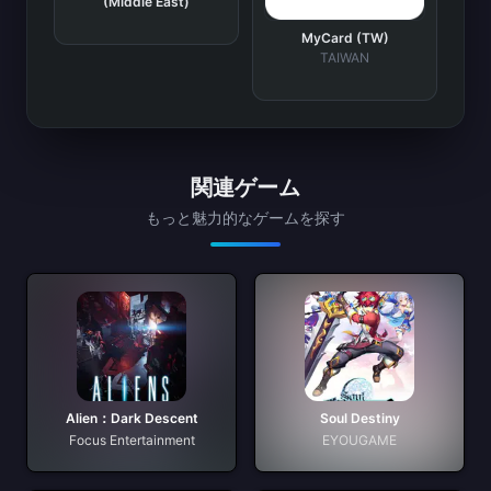
(Middle East)
MyCard (TW)
TAIWAN
関連ゲーム
もっと魅力的なゲームを探す
Alien：Dark Descent
Soul Destiny
Focus Entertainment
EYOUGAME