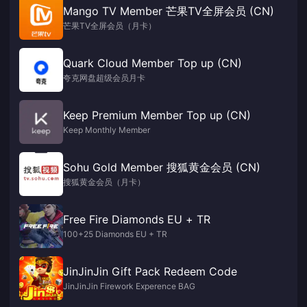
Mango TV Member 芒果TV全屏会员 (CN)
芒果TV全屏会员（月卡）
Quark Cloud Member Top up (CN)
夸克网盘超级会员月卡
Keep Premium Member Top up (CN)
Keep Monthly Member
Sohu Gold Member 搜狐黄金会员 (CN)
搜狐黄金会员（月卡）
Free Fire Diamonds EU + TR
100+25 Diamonds EU + TR
JinJinJin Gift Pack Redeem Code
JinJinJin Firework Experence BAG