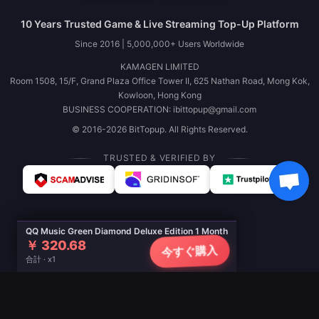
10 Years Trusted Game & Live Streaming Top-Up Platform
Since 2016 | 5,000,000+ Users Worldwide
KAMAGEN LIMITED
Room 1508, 15/F, Grand Plaza Office Tower II, 625 Nathan Road, Mong Kok,
Kowloon, Hong Kong
BUSINESS COOPERATION: ibittopup@gmail.com
© 2016-2026 BitTopup. All Rights Reserved.
TRUSTED & VERIFIED BY
QQ Music Green Diamond Deluxe Edition 1 Month
￥ 320.68
今すぐ購入
合計 · x1