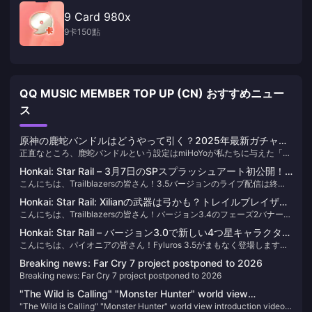
9 Card 980x
9卡150點
QQ MUSIC MEMBER TOP UP (CN) おすすめニュー
ス
原神の鹿蛇バンドルはどうやって引く？2025年最新ガチャ戦
正直なところ、鹿蛇バンドルという設定はmiHoYoが私たちに与えた「甘
略と課金最適化ガイド
い負担」です。原神のガチャメカニズムを2年以上追跡している編集者と
Honkai: Star Rail – 3月7日のSPスプラッシュアート初公開！
して、私はまず冷静になってキャラクターの価値を評価し、見た目に惑
こんにちは、Trailblazersの皆さん！3.5バージョンのライブ配信は終了
召喚は本当にクラゲです！
わされないようにすることをお勧めします。私も八重神子の声のために
しました。比較的短い時間でしたが、多くの情報が詰まっていました。3
破産寸前までいきましたが。
Honkai: Star Rail: Xilianの武器は弓かも？トレイルブレイザー
月7日のスプラッシュアートが公式に公開されましたので、ご覧くださ
こんにちは、Trailblazersの皆さん！バージョン3.4のフェーズ2バナーが
の第五の道が明らかに！
い！
現在公開中です。狙っていたキャラクターは引けましたか？ 今後のバナ
Honkai: Star Rail – バージョン3.0で新しい4つ星キャラクター
ースケジュールやキャラクターの詳細について、いくつか情報をまとめ
こんにちは、パイオニアの皆さん！Fyluros 3.5がまもなく登場します。
がいないのはなぜ？制作上の問題か、それとも別の理由か？
ましたのでご紹介します。
バナーのリリース時期を振り返ると、Moetze以降、新しい4つ星キャラ
Breaking news: Far Cry 7 project postponed to 2026
クターがリリースされていないことが明らかです。なぜでしょうか？
Breaking news: Far Cry 7 project postponed to 2026
"The Wild is Calling" "Monster Hunter" world view
"The Wild is Calling" "Monster Hunter" world view introduction video
introduction video released