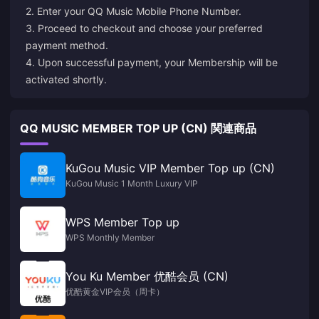
2. Enter your QQ Music Mobile Phone Number.
3. Proceed to checkout and choose your preferred
payment method.
4. Upon successful payment, your Membership will be
activated shortly.
QQ MUSIC MEMBER TOP UP (CN) 関連商品
KuGou Music VIP Member Top up (CN)
KuGou Music 1 Month Luxury VIP
WPS Member Top up
WPS Monthly Member
You Ku Member 优酷会员 (CN)
优酷黄金VIP会员（周卡）