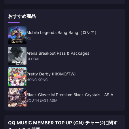
released
おすすめ商品
Mobile Legends Bang Bang（ロシア）
RU
Arena Breakout Pass & Packages
GLOBAL
Pretty Derby (HK/MO/TW)
HONG KONG
Black Clover M Premium Black Crystals - ASIA
SOUTH EAST ASIA
QQ MUSIC MEMBER TOP UP (CN) チャージに関す