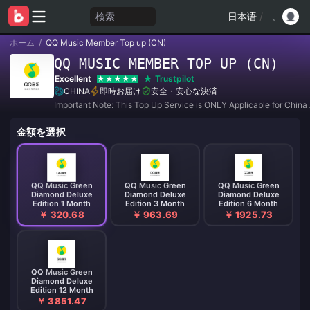
検索
日本语
/
ホーム
/
QQ Music Member Top up (CN)
QQ MUSIC MEMBER TOP UP (CN)
Excellent
Trustpilot
CHINA
即時お届け
安全・安心な決済
Important Note: This Top Up Service is ONLY Applicable for China
金額を選択
QQ Music Green
QQ Music Green
QQ Music Green
Diamond Deluxe
Diamond Deluxe
Diamond Deluxe
Edition 1 Month
Edition 3 Month
Edition 6 Month
￥ 320.68
￥ 963.69
￥ 1925.73
QQ Music Green
Diamond Deluxe
Edition 12 Month
￥ 3851.47