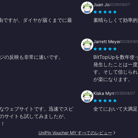
Juan Jo
2026/08/07
経由ですが、ダイヤが届くまでに最
素晴らしくて効率的
Jarrett Meyer
2026/08/
ジの反映も非常に速いです。
BitTopUpを数
発生したことは一度
す。そして信じられ
が楽になります。
Kiska Myrr
2026/08/07
なウェブサイトです。迅速でスピ
全てにおいて大満足
のサイトも試してみましたが、
い！
UniPin Voucher MY すべてのレビュー