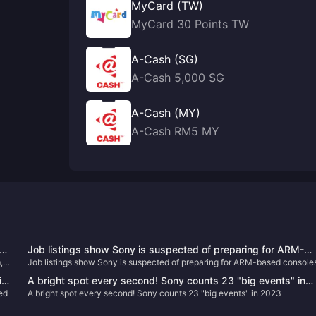
MyCard (TW)
MyCard 30 Points TW
A-Cash (SG)
A-Cash 5,000 SG
A-Cash (MY)
A-Cash RM5 MY
cks
Job listings show Sony is suspected of preparing for ARM-
,
Job listings show Sony is suspected of preparing for ARM-based console
based consoles
ist
A bright spot every second! Sony counts 23 "big events" in
ur
ed
A bright spot every second! Sony counts 23 "big events" in 2023
2023