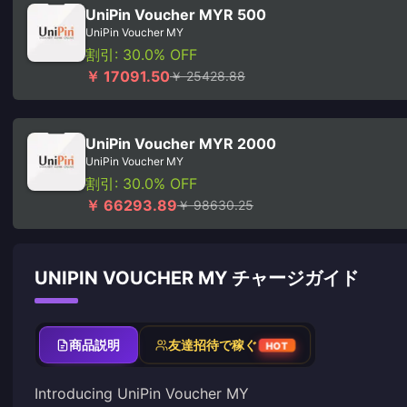
UniPin Voucher MYR 500
UniPin Voucher MY
割引: 30.0% OFF
￥ 17091.50
￥ 25428.88
UniPin Voucher MYR 2000
UniPin Voucher MY
割引: 30.0% OFF
￥ 66293.89
￥ 98630.25
UNIPIN VOUCHER MY チャージガイド
商品説明
友達招待で稼ぐ
HOT
Introducing UniPin Voucher MY