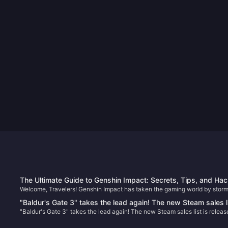
The Ultimate Guide to Genshin Impact: Secrets, Tips, and Ha
Welcome, Travelers! Genshin Impact has taken the gaming world by storm
to Boost Your Gameplay!
offering a breathtaking open world filled with mysteries, powerful
"Baldur's Gate 3" takes the lead again! The new Steam sales l
characters, and epic adventures. But are you truly making the most of yo
"Baldur's Gate 3" takes the lead again! The new Steam sales list is releas
is released
Teyvat journey? Whether you're a seasoned player or just starting, this
guide will unveil secrets, tips, and hacks to enhance your gameplay and