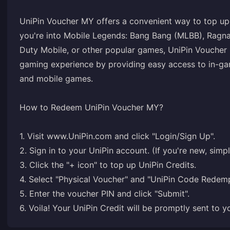
UniPin Voucher MY offers a convenient way to top up 
you're into Mobile Legends: Bang Bang (MLBB), Ragnar
Duty Mobile, or other popular games, UniPin Voucher 
gaming experience by providing easy access to in-gam
and mobile games.
How to Redeem UniPin Voucher MY?
1. Visit
www.UniPin.com
and click "Login/Sign Up".
2. Sign in to your UniPin account. (If you're new, simp
3. Click the "+ icon" to top up UniPin Credits.
4. Select "Physical Voucher" and "UniPin Code Redemp
5. Enter the voucher PIN and click "Submit".