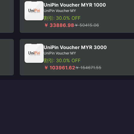
UniPin Voucher MYR 1000
UniPin Voucher MY
割引: 30.0% OFF
￥ 33886.98
￥ 50415.06
UniPin Voucher MYR 3000
UniPin Voucher MY
割引: 30.0% OFF
￥ 103961.62
￥ 154671.55