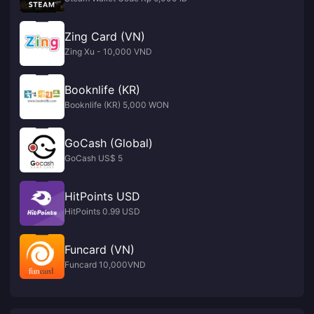
Zing Card (VN)
Zing Xu - 10,000 VND
Booknlife (KR)
Booknlife (KR) 5,000 WON
GoCash (Global)
GoCash US$ 5
HitPoints USD
HitPoints 0.99 USD
Funcard (VN)
Funcard 10,000VND