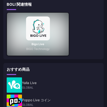
BOLI 関連情報
Bigo Live
BIGO Technology
おすすめ商品
Yalla Live
GLOBAL
Poppo Live コイン
GLOBAL