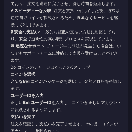
ており、注文を迅速に完了させ、待ち時間を短縮します。
⚡ スピーディーな反映
: 注文と支払いが完了した後、通常は
短時間でコインが反映されるため、遅延なくサービスを継
続して利用できます。
🔒 安全な支払い
: 一般的な複数の支払い方法に対応してお
り、安全で透明性の高い取引プロセスを実現しています。
💬 迅速なサポート
: チャージ中に問題が発生した場合は、い
つでもサポートチームに連絡して支援を受けることができ
ます。
Boliコインのチャージはたったの3ステップ
コインを選択
必要な
Boliコインパッケージ
を選択し、金額と価格を確認し
ます。
ユーザーIDを入力
正しい
BoliユーザーID
を入力し、コインが正しいアカウント
に反映されるようにします。
支払いを完了
注文を確認し、支払いを完了させます。その後、コインが
アカウントに反映されます。