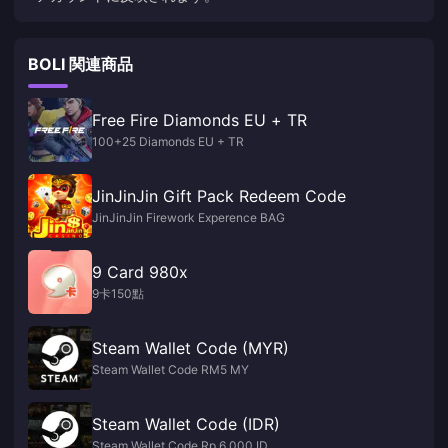
BOLI 関連商品
Free Fire Diamonds EU + TR
100+25 Diamonds EU + TR
JinJinJin Gift Pack Redeem Code
JinJinJin Firework Experence BAG
9 Card 980x
9卡150點
Steam Wallet Code (MYR)
Steam Wallet Code RM5 MY
Steam Wallet Code (IDR)
Steam Wallet Code Rp 6,000 ID