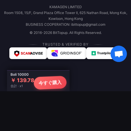
KAMAGEN LIMITED
Room 1508, 15/F, Grand Plaza Office Tower II, 625 Nathan Road, Mong Kok,
Kowloon, Hong Kong
BUSINESS COOPERATION: ibittopup@gmail.com
© 2016-2026 BitTopup. All Rights Reserved.
TRUSTED & VERIFIED BY
Boli 10000
￥ 139.78
今すぐ購入
合計 · x1