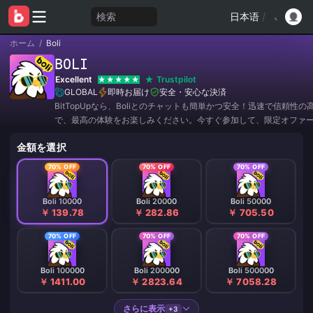
検索
日本语
/
ホーム
/
Boli
BOLI
Excellent
Trustpilot
GLOBAL
即時お届け
安全・安心な決済
BitTopUpなら、Boliとのチャットも簡単かつ安全！迅速で信頼性
で、最高の体験をお楽しみください。今すぐ参加して、限定オファ
引をゲットしましょう！✨
金額を選択
70% OFF
70% OFF
70% OFF
Boli 10000
Boli 20000
Boli 50000
￥ 139.78
￥ 282.86
￥ 705.50
70% OFF
70% OFF
70% OFF
Boli 100000
Boli 200000
Boli 500000
￥ 1411.00
￥ 2823.64
￥ 7058.28
さらに表示
+3