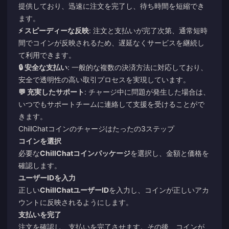
提供しており、迅速に注文を完了し、待ち時間を短縮でき
ます。
⚡ スピーディーな反映
: 注文と支払いが完了次第、通常短時
間でコインが反映されるため、遅延なくサービスを継続し
て利用できます。
🔒 安全な支払い
: 一般的な複数の決済方法に対応しており、
安全で透明性の高い取引プロセスを実現しています。
💬 充実したサポート
: チャージ中に問題が発生した場合は、
いつでもサポートチームに連絡して支援を受けることがで
きます。
ChillChatコインのチャージはたったの3ステップ
コインを選択
必要な
ChillChatコインパッケージ
を選択し、金額と価格を
確認します。
ユーザーIDを入力
正しい
ChillChatユーザーID
を入力し、コインが正しいアカ
ウントに反映されるようにします。
支払いを完了
注文を確認し、支払いを完了させます。その後、コインが