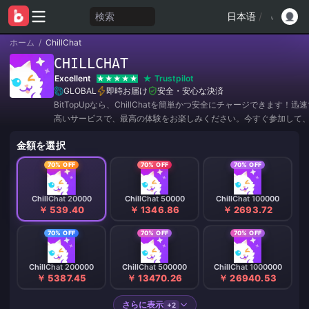
検索
日本语
/
ホーム
/
ChillChat
CHILLCHAT
Excellent
Trustpilot
GLOBAL
即時お届け
安全・安心な決済
BitTopUpなら、ChillChatを簡単かつ安全にチャージできます！迅
高いサービスで、最高の体験をお楽しみください。今すぐ参加して
ーや驚きの割引をゲットしましょう！✨
金額を選択
70% OFF
70% OFF
70% OFF
ChillChat 20000
ChillChat 50000
ChillChat 100000
￥ 539.40
￥ 1346.86
￥ 2693.72
70% OFF
70% OFF
70% OFF
ChillChat 200000
ChillChat 500000
ChillChat 1000000
￥ 5387.45
￥ 13470.26
￥ 26940.53
さらに表示
+2