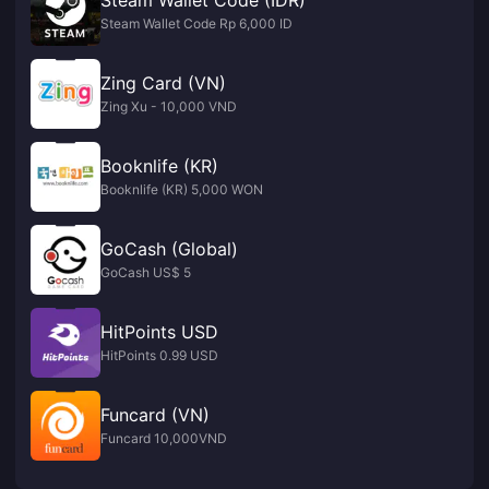
Steam Wallet Code Rp 6,000 ID
Zing Card (VN)
Zing Xu - 10,000 VND
Booknlife (KR)
Booknlife (KR) 5,000 WON
GoCash (Global)
GoCash US$ 5
HitPoints USD
HitPoints 0.99 USD
Funcard (VN)
Funcard 10,000VND