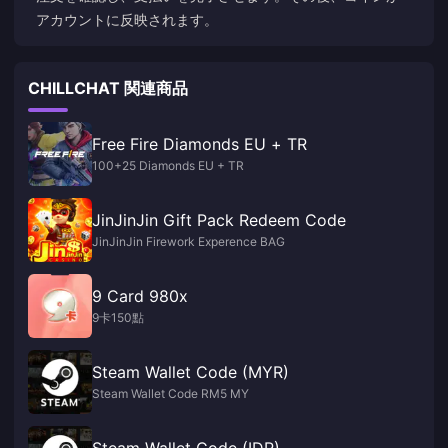
アカウントに反映されます。
CHILLCHAT 関連商品
Free Fire Diamonds EU + TR
100+25 Diamonds EU + TR
JinJinJin Gift Pack Redeem Code
JinJinJin Firework Experence BAG
9 Card 980x
9卡150點
Steam Wallet Code (MYR)
Steam Wallet Code RM5 MY
Steam Wallet Code (IDR)