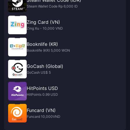
Steam Wallet Code Rp 6,000 ID
Zing Card (VN)
Zing Xu - 10,000 VND
Booknlife (KR)
Booknlife (KR) 5,000 WON
GoCash (Global)
GoCash US$ 5
HitPoints USD
HitPoints 0.99 USD
Funcard (VN)
Funcard 10,000VND