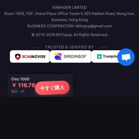
KAMAGEN LIMITED
Room 1508, 15/F, Grand Plaza Office Tower II, 625 Nathan Road, Mong Kok,
Kowloon, Hong Kong
BUSINESS COOPERATION: ibittopup@gmail.com
© 2016-2026 BitTopup. All Rights Reserved.
TRUSTED & VERIFIED BY
Cloz 1000
￥ 116.76
今すぐ購入
合計 · x1