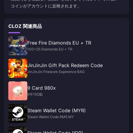
コインがアカウントに反映されます。
CLOZ 関連商品
Free Fire Diamonds EU + TR
100+25 Diamonds EU + TR
JinJinJin Gift Pack Redeem Code
JinJinJin Firework Experence BAG
9 Card 980x
9卡150點
Steam Wallet Code (MYR)
Steam Wallet Code RM5 MY
Steam Wallet Code (IDR)