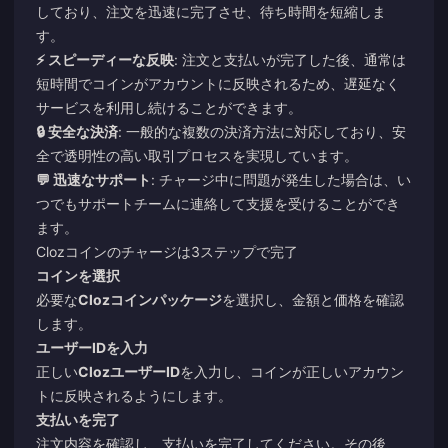
しており、注文を迅速に完了させ、待ち時間を短縮しま
す。
⚡ スピーディーな反映
: 注文と支払いが完了した後、通常は
短時間でコインがアカウントに反映されるため、遅延なく
サービスを利用し続けることができます。
🔒 安全な決済
: 一般的な複数の決済方法に対応しており、安
全で透明性の高い取引プロセスを実現しています。
💬 迅速なサポート
: チャージ中に問題が発生した場合は、い
つでもサポートチームに連絡して支援を受けることができ
ます。
Clozコインのチャージは3ステップで完了
コインを選択
必要な
Clozコインパッケージ
を選択し、金額と価格を確認
します。
ユーザーIDを入力
正しい
ClozユーザーID
を入力し、コインが正しいアカウン
トに反映されるようにします。
支払いを完了
注文内容を確認し、支払いを完了してください。その後、