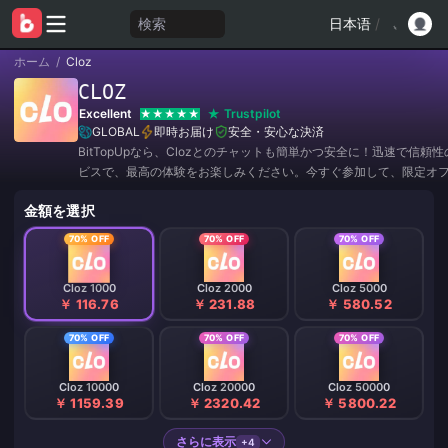
検索
日本语
/
ホーム
/
Cloz
CLOZ
Excellent
Trustpilot
GLOBAL
即時お届け
安全・安心な決済
BitTopUpなら、Clozとのチャットも簡単かつ安全に！迅速で信頼
ビスで、最高の体験をお楽しみください。今すぐ参加して、限定オ
の割引をゲットしましょう！✨
金額を選択
70% OFF
70% OFF
70% OFF
Cloz 1000
Cloz 2000
Cloz 5000
￥ 116.76
￥ 231.88
￥ 580.52
70% OFF
70% OFF
70% OFF
Cloz 10000
Cloz 20000
Cloz 50000
￥ 1159.39
￥ 2320.42
￥ 5800.22
さらに表示
+4