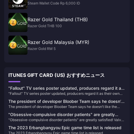
Steam Wallet Code Rp 6,000 ID
Razer Gold Thailand (THB)
Razer Gold THB 100
Razer Gold Malaysia (MYR)
Razer Gold RM 5
ITUNES GIFT CARD (US) おすすめニュース
"Fallout" TV series poster updated, producers regard it as
"Fallout" TV series poster updated, producers regard it as their own
their own "Fallout 5"
"Fallout 5"
The president of developer Bloober Team says he doesn’t
The president of developer Bloober Team says he doesn’t like the
like the trailer for Silent Hill 2 Remake
trailer for Silent Hill 2 Remake
"Obsessive-compulsive disorder patients" are greatly
"Obsessive-compulsive disorder patients" are greatly satisfied! Valve
satisfied! Valve silently gives players 1 point to make them
silently gives players 1 point to make them whole
whole
The 2023 Erbangbangyou Epic game time list is released
The 2023 Erbangbangyou Epic game time list is released