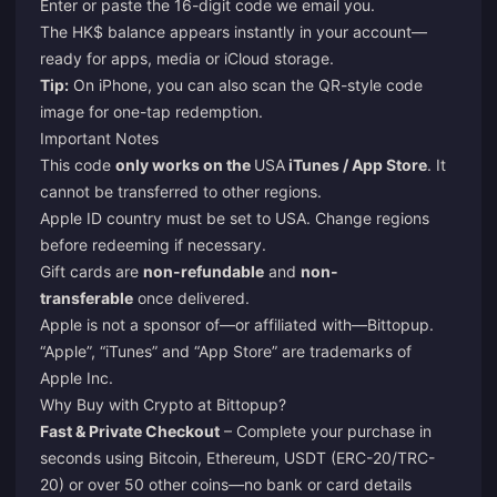
Enter or paste the 16-digit code we email you.
The HK$ balance appears instantly in your account—
ready for apps, media or iCloud storage.
Tip:
On iPhone, you can also scan the QR-style code
image for one-tap redemption.
Important Notes
This code
only works on the
USA
iTunes / App Store
. It
cannot be transferred to other regions.
Apple ID country must be set to USA. Change regions
before redeeming if necessary.
Gift cards are
non-refundable
and
non-
transferable
once delivered.
Apple is not a sponsor of—or affiliated with—Bittopup.
“Apple”, “iTunes” and “App Store” are trademarks of
Apple Inc.
Why Buy with Crypto at Bittopup?
Fast & Private Checkout
– Complete your purchase in
seconds using Bitcoin, Ethereum, USDT (ERC-20/TRC-
20) or over 50 other coins—no bank or card details