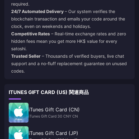
required.
24/7 Automated Delivery
– Our system verifies the
blockchain transaction and emails your code around the
clock, even on weekends and holidays.
Competitive Rates
– Real-time exchange rates and zero
hidden fees mean you get more HK$ value for every
satoshi.
Trusted Seller
– Thousands of verified buyers, live chat
support and a no-fluff replacement guarantee on unused
codes.
ITUNES GIFT CARD (US) 関連商品
iTunes Gift Card (CN)
iTunes Gift Card 30 CNY CN
iTunes Gift Card (JP)