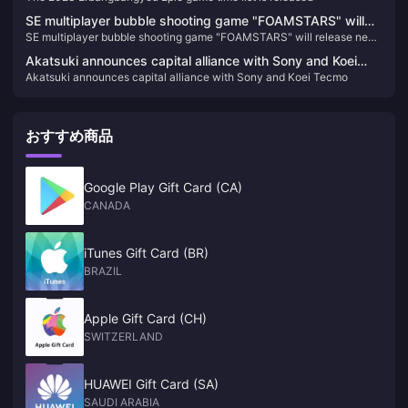
SE multiplayer bubble shooting game "FOAMSTARS" will
SE multiplayer bubble shooting game "FOAMSTARS" will release new
release new information on January 16
information on January 16
Akatsuki announces capital alliance with Sony and Koei
Akatsuki announces capital alliance with Sony and Koei Tecmo
Tecmo
おすすめ商品
Google Play Gift Card (CA)
CANADA
iTunes Gift Card (BR)
BRAZIL
Apple Gift Card (CH)
SWITZERLAND
HUAWEI Gift Card (SA)
SAUDI ARABIA