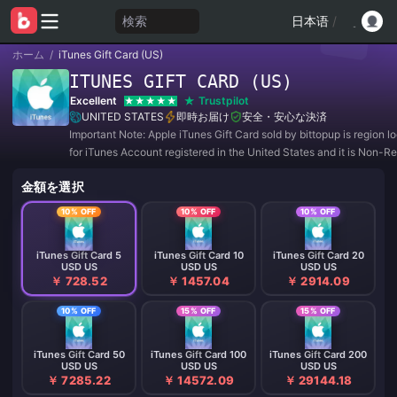
検索
日本语
/
ホーム
/
iTunes Gift Card (US)
ITUNES GIFT CARD (US)
Excellent
Trustpilot
UNITED STATES
即時お届け
安全・安心な決済
Important Note: Apple iTunes Gift Card sold by bittopup is region 
for iTunes Account registered in the United States and it is Non-R
and Non-Refundable.
金額を選択
10% OFF
10% OFF
10% OFF
iTunes Gift Card 5
iTunes Gift Card 10
iTunes Gift Card 20
USD US
USD US
USD US
￥ 728.52
￥ 1457.04
￥ 2914.09
10% OFF
15% OFF
15% OFF
iTunes Gift Card 50
iTunes Gift Card 100
iTunes Gift Card 200
USD US
USD US
USD US
￥ 7285.22
￥ 14572.09
￥ 29144.18