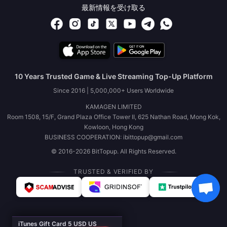
最新情報を受け取る
10 Years Trusted Game & Live Streaming Top-Up Platform
Since 2016 | 5,000,000+ Users Worldwide
KAMAGEN LIMITED
Room 1508, 15/F, Grand Plaza Office Tower II, 625 Nathan Road, Mong Kok,
Kowloon, Hong Kong
BUSINESS COOPERATION: ibittopup@gmail.com
© 2016-2026 BitTopup. All Rights Reserved.
TRUSTED & VERIFIED BY
iTunes Gift Card 5 USD US