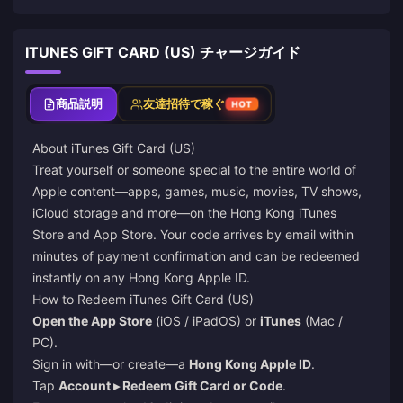
ITUNES GIFT CARD (US) チャージガイド
商品説明
友達招待で稼ぐ
HOT
About iTunes Gift Card (US)
Treat yourself or someone special to the entire world of
Apple content—apps, games, music, movies, TV shows,
iCloud storage and more—on the Hong Kong iTunes
Store and App Store. Your code arrives by email within
minutes of payment confirmation and can be redeemed
instantly on any Hong Kong Apple ID.
How to Redeem iTunes Gift Card (US)
Open the App Store
(iOS / iPadOS) or
iTunes
(Mac /
PC).
Sign in with—or create—a
Hong Kong Apple ID
.
Tap
Account ▸ Redeem Gift Card or Code
.