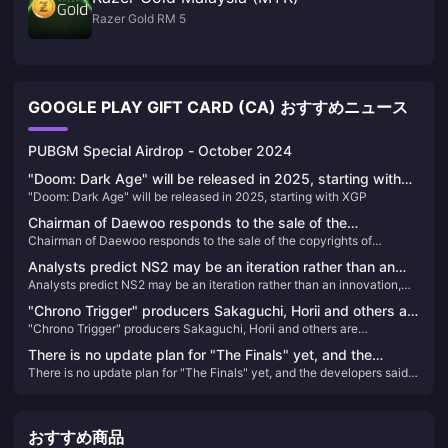
Razer Gold RM 5
GOOGLE PLAY GIFT CARD (CA) おすすめニュース
PUBGM Special Airdrop - October 2024
"Doom: Dark Age" will be released in 2025, starting with
"Doom: Dark Age" will be released in 2025, starting with XGP
XGP
Chairman of Daewoo responds to the sale of the
Chairman of Daewoo responds to the sale of the copyrights of
copyrights of "Xuanyuan Sword" and "Sword of
"Xuanyuan Sword" and "Sword of Immortality"
Immortality"
Analysts predict NS2 may be an iteration rather than an
Analysts predict NS2 may be an iteration rather than an innovation,
innovation, priced at $400
priced at $400
"Chrono Trigger" producers Sakaguchi, Horii and others are
"Chrono Trigger" producers Sakaguchi, Horii and others are
dissatisfied with PS5 change to X confirmation
dissatisfied with PS5 change to X confirmation
There is no update plan for "The Finals" yet, and the
There is no update plan for "The Finals" yet, and the developers said
developers said they don't want to make promises they
they don't want to make promises they can't keep.
can't keep.
おすすめ商品