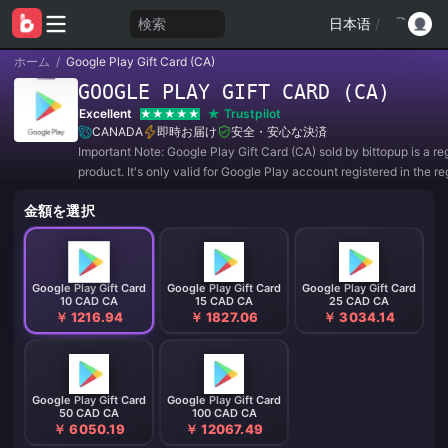
検索
日本语
/
ホーム
/
Google Play Gift Card (CA)
GOOGLE PLAY GIFT CARD (CA)
Excellent
Trustpilot
CANADA
即時お届け
安全・安心な決済
Important Note: Google Play Gift Card (CA) sold by bittopup is a r
product. It's only valid for Google Play account registered in the re
CANADA. All purchases are NON-REFUNDABLE and NON-RETUR
金額を選択
Google Play Gift Card
Google Play Gift Card
Google Play Gift Card
10 CAD CA
15 CAD CA
25 CAD CA
￥ 1216.94
￥ 1827.06
￥ 3034.14
Google Play Gift Card
Google Play Gift Card
50 CAD CA
100 CAD CA
￥ 6050.19
￥ 12067.49