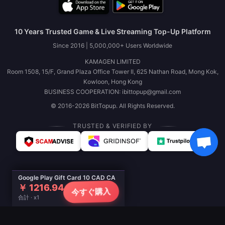
10 Years Trusted Game & Live Streaming Top-Up Platform
Since 2016 | 5,000,000+ Users Worldwide
KAMAGEN LIMITED
Room 1508, 15/F, Grand Plaza Office Tower II, 625 Nathan Road, Mong Kok,
Kowloon, Hong Kong
BUSINESS COOPERATION: ibittopup@gmail.com
© 2016-2026 BitTopup. All Rights Reserved.
TRUSTED & VERIFIED BY
Google Play Gift Card 10 CAD CA
￥ 1216.94
今すぐ購入
合計 · x1