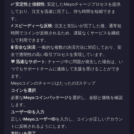
✅ 安定性と信頼性
: 安定したMeyoチャージプロセスを提供
しており、注文を迅速に完了し、待ち時間を短縮できま
す。
⚡ スピーディーな反映
: 注文と支払いが完了した後、通常短
時間でコインが反映されるため、遅延なくサービスを継続
して利用できます。
🔒 安全な決済
: 一般的な複数の決済方法に対応しており、安
全で透明性の高い取引プロセスを実現しています。
💬 迅速なサポート
: チャージ中に問題が発生した場合は、い
つでもサポートチームに連絡して支援を受けることができ
ます。
Meyoコインのチャージはたったの3ステップ
コインを選択
必要な
Meyoコインパッケージ
を選択し、金額と価格を確認
します。
ユーザーIDを入力
正しい
MeyoユーザーID
を入力し、コインが正しいアカウン
トに反映されるようにします。
支払いを完了