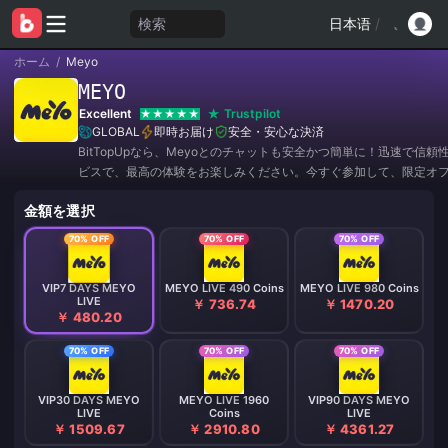
検索
日本语
/
ホーム
/
Meyo
MEYO
Excellent
Trustpilot
GLOBAL
即時お届け
安全・安心な決済
BitTopUpなら、Meyoとのチャットも安全かつ簡単に！迅速で信頼
ビスで、最高の体験をお楽しみください。今すぐ参加して、限定オ
の割引をゲットしましょう！✨
金額を選択
70% OFF
70% OFF
70% OFF
VIP7 DAYS MEYO
MEYO LIVE 490 Coins
MEYO LIVE 980 Coins
LIVE
￥ 736.74
￥ 1470.20
￥ 480.20
70% OFF
70% OFF
70% OFF
VIP30 DAYS MEYO
MEYO LIVE 1960
VIP90 DAYS MEYO
LIVE
Coins
LIVE
￥ 1509.67
￥ 2910.80
￥ 4361.27