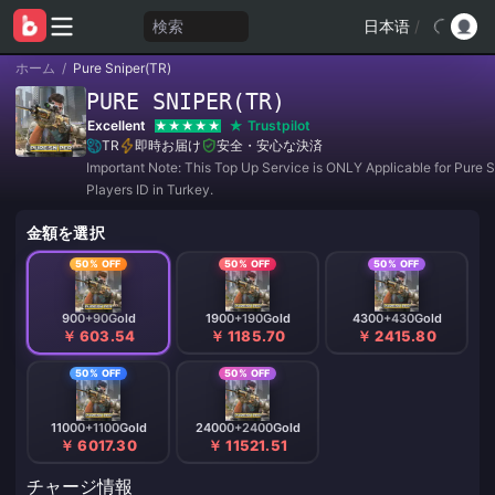
検索
日本语
/
ホーム
/
Pure Sniper(TR)
PURE SNIPER(TR)
Excellent
Trustpilot
TR
即時お届け
安全・安心な決済
Important Note: This Top Up Service is ONLY Applicable for Pure S
Players ID in Turkey.
金額を選択
50% OFF
50% OFF
50% OFF
900+90Gold
1900+190Gold
4300+430Gold
￥ 603.54
￥ 1185.70
￥ 2415.80
50% OFF
50% OFF
11000+1100Gold
24000+2400Gold
￥ 6017.30
￥ 11521.51
チャージ情報