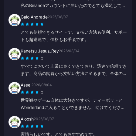
私のBinanceアカウントに届いたのでとても満足してい
ます。アプリの使いやすさと案内にも満足しています。
Galo Andrade
2026/08/07
ありがとうございました、これからも頑張ってくださ
い。
とても信頼できるサイトで、支払い方法も便利、サポー
トも超迅速で、価格もお手頃です。
Kanetsu Jesus_Rey
2026/08/04
すべてにおいて非常に良くできており、迅速で信頼でき
ます。商品の閲覧から支払い方法に至るまで、全体のレ
イアウトが他社より頭一つ抜けており、多くのミスを防
Aseel
2026/08/04
げるようになっています。
世界観やゲーム自体は大好きですが、ティーポットと
Wonderlandに入ることができません。助けてくださ
い。それ以外は素晴らしいです。
Aloosh
2026/08/07
素晴らしいです。とてもおすすめです。