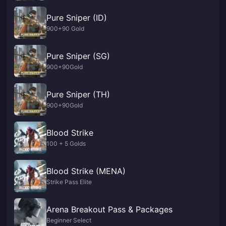
Pure Sniper (ID)
900+90 Gold
Pure Sniper (SG)
900+90Gold
Pure Sniper (TH)
900+90Gold
Blood Strike
100 + 5 Golds
Blood Strike (MENA)
Strike Pass Elite
Arena Breakout Pass & Packages
Beginner Select