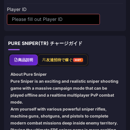
Player ID
PURE SNIPER(TR) チャージガイド
商品説明
友達招待で稼ぐ
HOT
About Pure Sniper
Pure Sniper is an exciting and realistic sniper shooting
game with a massive campaign mode that can be
played offline and a realtime multiplayer PvP combat
mode.
Arm yourself with various powerful sniper rifles,
machine guns, shotguns, and pistols to complete
modern combat missions deep inside enemy territory.
Playing the ultimate FPS sniper game is more exciting