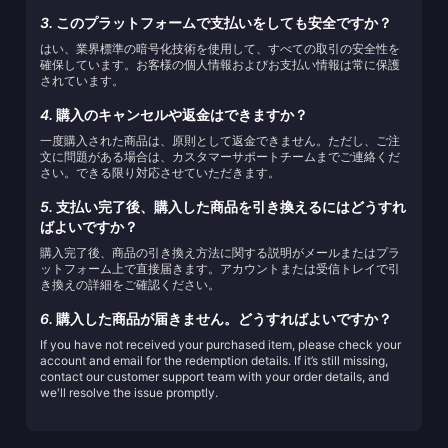
3.
このプラットフォームで支払いをしても安全ですか？
はい、業界標準の暗号化技術を使用して、すべての取引の安全性を
確保しています。お客様の個人情報およびお支払い情報は常に保護
されています。
4.
購入のキャンセルや返金はできますか？
一度購入された商品は、原則として返金できません。ただし、ご注
文に問題がある場合は、カスタマーサポートチームまでご連絡くだ
さい。できる限り対応させていただきます。
5.
支払い完了後、購入した商品を引き換えるにはどうすれ
ばよいですか？
購入完了後、商品の引き換え方法に関する説明がメールまたはプラ
ットフォーム上で直接届きます。アカウントまたは受信トレイで引
き換えの詳細をご確認ください。
6.
購入した商品が届きません。どうすればよいですか？
If you have not received your purchased item, please check your
account and email for the redemption details. If it’s still missing,
contact our customer support team with your order details, and
we'll resolve the issue promptly.