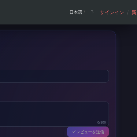
サインイン
/
新
日本语
/
0/500
レビューを送信