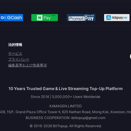
法的情報
サービス
プライバシー
編集基準および免責事項
10 Years Trusted Game & Live Streaming Top-Up Platform
Since 2016 | 5,000,000+ Users Worldwide
KAMAGEN LIMITED
08, 15/F, Grand Plaza Office Tower II, 625 Nathan Road, Mong Kok, Kowloon, H
BUSINESS COOPERATION: ibittopup@gmail.com
© 2016-2026 BitTopup. All Rights Reserved.