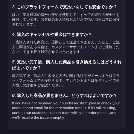
3.
このプラットフォームで支払いをしても安全ですか？
はい、業界標準の暗号化技術を使用して、すべての取引の安全性を
確保しています。お客様の個人情報およびお支払い情報は常に保護
されています。
4.
購入のキャンセルや返金はできますか？
一度購入された商品は、原則として返金できません。ただし、ご注
文に問題がある場合は、カスタマーサポートチームまでご連絡くだ
さい。できる限り対応させていただきます。
5.
支払い完了後、購入した商品を引き換えるにはどうすれ
ばよいですか？
購入完了後、商品の引き換え方法に関する説明がメールまたはプラ
ットフォーム上で直接届きます。アカウントまたは受信トレイで引
き換えの詳細をご確認ください。
6.
購入した商品が届きません。どうすればよいですか？
If you have not received your purchased item, please check your
account and email for the redemption details. If it’s still missing,
contact our customer support team with your order details, and
we'll resolve the issue promptly.