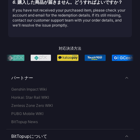
6.
購入した商品が届きません。どうすればよいですか？
If you have not received your purchased item, please check your
account and email for the redemption details. If it’s still missing,
contact our customer support team with your order details, and
we'll resolve the issue promptly.
対応決済方法
パートナー
Genshin Impact Wiki
Honkai: Star Rail WIKI
Zenless Zone Zero WIKI
PUBG Mobile WIKI
BitTopup News
BitTopupについて