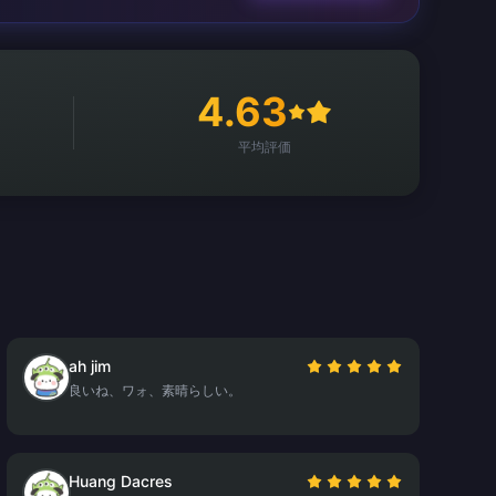
4.63
平均評価
ah jim
良いね、ワォ、素晴らしい。
Huang Dacres