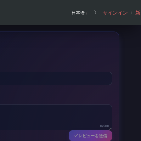
サインイン
/
新
日本语
/
0/500
レビューを送信