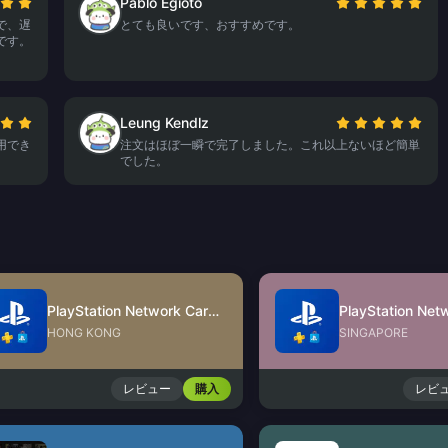
Pablo Egioto
で、遅
とても良いです、おすすめです。
です。
Leung Kendlz
用でき
注文はほぼ一瞬で完了しました。これ以上ないほど簡単
でした。
PlayStation Network Card (HK)
HONG KONG
SINGAPORE
レビュー
購入
レビ