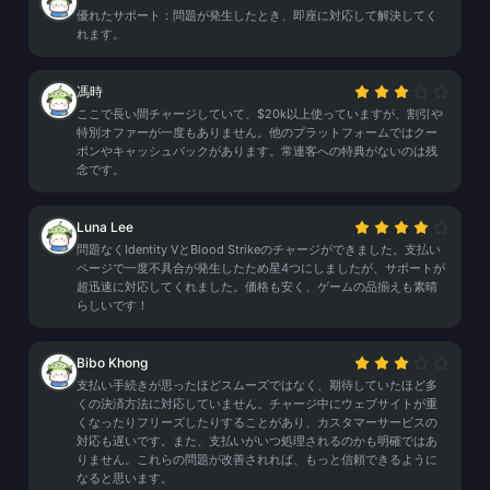
優れたサポート：問題が発生したとき、即座に対応して解決してく
れます。
馮時
ここで長い間チャージしていて、$20k以上使っていますが、割引や
特別オファーが一度もありません。他のプラットフォームではクー
ポンやキャッシュバックがあります。常連客への特典がないのは残
念です。
Luna Lee
問題なくIdentity VとBlood Strikeのチャージができました。支払い
ページで一度不具合が発生したため星4つにしましたが、サポートが
超迅速に対応してくれました。価格も安く、ゲームの品揃えも素晴
らしいです！
Bibo Khong
支払い手続きが思ったほどスムーズではなく、期待していたほど多
くの決済方法に対応していません。チャージ中にウェブサイトが重
くなったりフリーズしたりすることがあり、カスタマーサービスの
対応も遅いです。また、支払いがいつ処理されるのかも明確ではあ
りません。これらの問題が改善されれば、もっと信頼できるように
なると思います。