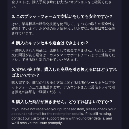
全リストは、購入手続き時にお支払いオプションをご確認くださ
い。
3.
このプラットフォームで支払いをしても安全ですか？
はい、業界標準の暗号化技術を使用して、すべての取引の安全性を
確保しています。お客様の個人情報およびお支払い情報は常に保護
されています。
4.
購入のキャンセルや返金はできますか？
一度購入された商品は、原則として返金できません。ただし、ご注
文に問題がある場合は、カスタマーサポートチームまでご連絡くだ
さい。できる限り対応させていただきます。
5.
支払い完了後、購入した商品を引き換えるにはどうすれ
ばよいですか？
購入完了後、商品の引き換え方法に関する説明がメールまたはプラ
ットフォーム上で直接届きます。アカウントまたは受信トレイで引
き換えの詳細をご確認ください。
6.
購入した商品が届きません。どうすればよいですか？
If you have not received your purchased item, please check your
account and email for the redemption details. If it’s still missing,
contact our customer support team with your order details, and
we'll resolve the issue promptly.