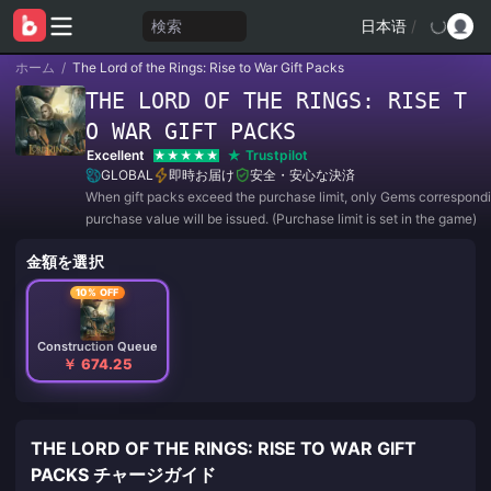
検索
日本语
/
ホーム
/
The Lord of the Rings: Rise to War Gift Packs
THE LORD OF THE RINGS: RISE T
O WAR GIFT PACKS
Excellent
Trustpilot
GLOBAL
即時お届け
安全・安心な決済
When gift packs exceed the purchase limit, only Gems correspondi
purchase value will be issued. (Purchase limit is set in the game)
金額を選択
10% OFF
Construction Queue
￥ 674.25
THE LORD OF THE RINGS: RISE TO WAR GIFT
PACKS チャージガイド