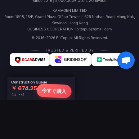
Since 2016 | 5,000,000+ Users Worldwide
KAMAGEN LIMITED
Room 1508, 15/F, Grand Plaza Office Tower II, 625 Nathan Road, Mong Kok,
Kowloon, Hong Kong
BUSINESS COOPERATION: ibittopup@gmail.com
© 2016-2026 BitTopup. All Rights Reserved.
TRUSTED & VERIFIED BY
Construction Queue
￥ 674.25
今すぐ購入
合計 · x1