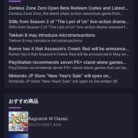
Zenless Zone Zero Open Beta Redeem Codes and Latest
Zenless Zone Zero, the latest urban action-adventure game from
News
miHoYo, launched its open beta on July 4, 2024. Set in a near-future
Stills from Season 2 of "The Last of Us" live-action drama
city named New Eridu, the game thrusts players into a world affected
Stills from Season 2 of "The Last of Us" live-action drama released for
released for the first time
by supernatural disasters known as "Hollows." Players will embark on
the first time
various missions to combat these anomalies and uncover the
Tekken 8 may introduce microtransactions
mysteries behind them​
Tekken 8 may introduce microtransactions
Rumor has it that Assassin’s Creed: Red will be announced
Rumor has it that Assassin’s Creed: Red will be announced in May and
in May and released in November
released in November
PlayStation recommends seven PS+ stand-alone games
PlayStation recommends seven PS+ stand-alone games that can be
that can be enjoyed by multiple people
enjoyed by multiple people
Nintendo JP Store “New Year’s Sale” will open on
Nintendo JP Store “New Year’s Sale” will open on December 28
December 28
おすすめ商品
Ragnarok M Classic
SOUTH EAST ASIA