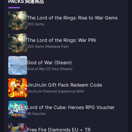
PACKS 関連商品
The Lord of the Rings: Rise to War Gems
200 Gems
The Lord of the Rings: War PIN
200 Gems (Netease Pay)
God of War (Steam)
God of War CD Key (Steam)
JinJinJin Gift Pack Redeem Code
JinJinJin Firework Experence BAG
Lord of the Cube: Heroes RPG Voucher
99 Voucher
Free Fire Diamonds EU + TR