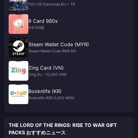
100+25 Diamonds EU + TR
9 Card 980x
9卡150點
Steam Wallet Code (MYR)
Steam Wallet Code RM5 MY
Zing Card (VN)
Zing Xu - 10,000 VND
Booknlife (KR)
Booknlife (KR) 5,000 WON
THE LORD OF THE RINGS: RISE TO WAR GIFT
PACKS おすすめニュース