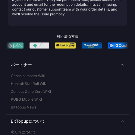
account and email for the redemption details. If it’s still missing,
contact our customer support team with your order details, and
we'll resolve the issue promptly.
対応決済方法
パートナー
Genshin Impact Wiki
Honkai: Star Rail WIKI
Zenless Zone Zero WIKI
PUBG Mobile WIKI
BitTopup News
BitTopupについて
私たちについて