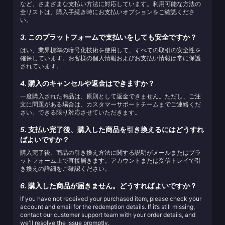
など、さまざまな支払い方法に対応しています。利用可能な方法の
全リストは、購入手続き時にお支払いオプションをご確認くださ
い。
3.
このプラットフォームで支払いをしても安全ですか？
はい、業界標準の暗号化技術を使用して、すべての取引の安全性を
確保しています。お客様の個人情報およびお支払い情報は常に保護
されています。
4.
購入のキャンセルや返金はできますか？
一度購入された商品は、原則として返金できません。ただし、ご注
文に問題がある場合は、カスタマーサポートチームまでご連絡くだ
さい。できる限り対応させていただきます。
5.
支払い完了後、購入した商品を引き換えるにはどうすれ
ばよいですか？
購入完了後、商品の引き換え方法に関する説明がメールまたはプラ
ットフォーム上で直接届きます。アカウントまたは受信トレイで引
き換えの詳細をご確認ください。
6.
購入した商品が届きません。どうすればよいですか？
If you have not received your purchased item, please check your
account and email for the redemption details. If it’s still missing,
contact our customer support team with your order details, and
we'll resolve the issue promptly.