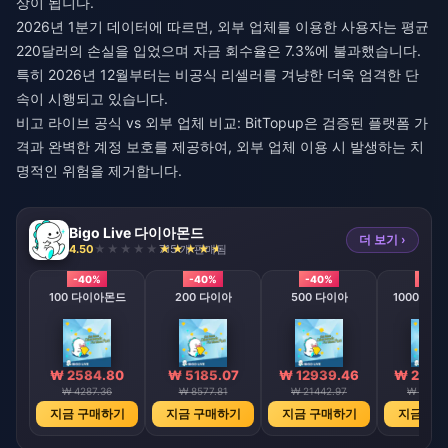
상이 됩니다.
2026년 1분기 데이터에 따르면, 외부 업체를 이용한 사용자는 평균
220달러의 손실을 입었으며 자금 회수율은 7.3%에 불과했습니다.
특히 2026년 12월부터는 비공식 리셀러를 겨냥한 더욱 엄격한 단
속이 시행되고 있습니다.
비고 라이브 공식 vs 외부 업체
비교: BitTopup은 검증된 플랫폼 가
격과 완벽한 계정 보호를 제공하여, 외부 업체 이용 시 발생하는 치
명적인 위험을 제거합니다.
Bigo Live 다이아몬드
더 보기 ›
4.50
715 개 판매됨
-40%
-40%
-40%
-40
100 다이아몬드
200 다이아
500 다이아
1000 다
₩ 2584.80
₩ 5185.07
₩ 12939.46
₩ 2589
₩ 4287.36
₩ 8577.81
₩ 21442.97
₩ 42887
지금 구매하기
지금 구매하기
지금 구매하기
지금 구