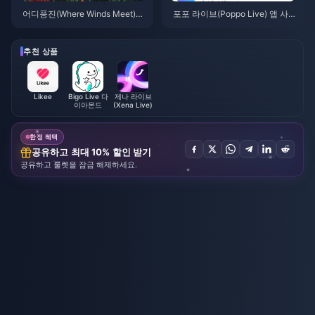
어디풍진(Where Winds Meet)
포포 라이브(Poppo Live) 앱 사
산중추풍 이벤트 보상 (2026년 7
용법: 완전 초보자 가이드 | 2026
월): 전체 목록, 재화 및 우선순위
년 7월
추천 상품
Likee
Bigo Live 다
제나 라이브
이아몬드
(Xena Live)
한정 혜택
공유하고 최대 10% 할인 받기
공유하고 룰렛을 잠금 해제하세요.