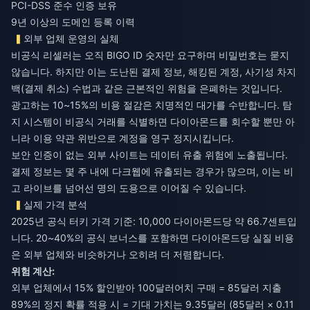
PCI-DSS 준수 인증 보유
9년 이상의 도메인 등록 이력
외부 업체 운영의 실체
비공식 리셀러는 오직 BIGO ID 숫자만 요구하며 비밀번호는 묻지
않습니다. 하지만 이는 도난된 결제 정보, 해킹된 계정, 사기성 차지
백(결제 취소) 수법과 같은 근본적인 위험을 은폐하는 것입니다.
광고하는 10~15%의 비용 절감은 치명적인 대가를 수반합니다. 탐
지 시스템이 비공식 거래를 식별하면 다이아몬드를 회수할 뿐만 아
니라 이용 약관 위반으로 계정을 영구 정지시킵니다.
보안 인증이 없는 외부 사이트는 데이터 유출 위험에 노출됩니다.
결제 정보는 몇 주 내에 다크웹에 유출되는 경우가 많으며, 이는 비
고 라이브를 넘어선 명의 도용으로 이어질 수 있습니다.
실제 가격 분석
2025년 공식 터키 가격 기준: 10,000 다이아몬드당 약 66.7센트입
니다. 20~40%의 공식 보너스를 포함하면 다이아몬드당 실질 비용
은 외부 업체와 비슷하거나 오히려 더 저렴합니다.
위험 계산:
외부 업체에서 15% 할인받아 100달러어치 구매 = 85달러 지출
89%의 정지 확률 적용 시 = 기대 가치는 9.35달러 (85달러 × 0.11