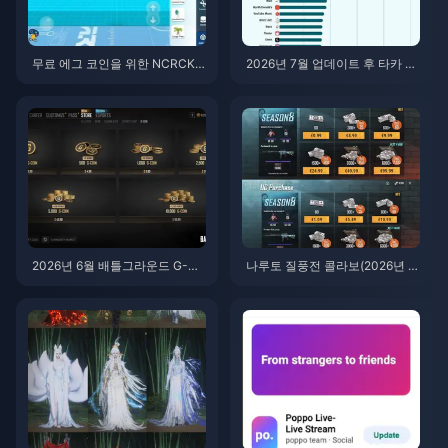
무료 에그 코인을 위한 NCRCKY
2026년 7월 업데이트 후 타카 라
T8EF 코드 사용법 (2026년 8월)
이브(Taka Live) 배터리 광탈 현
상? 원인 및 해결 방법
2026년 6월 배틀그라운드 G-CO
나루토 질풍전 콜라보(2026년 7
IN CDK: 91.43달러 더블 프로모
월)를 위한 저렴한 배틀그라운드
션, 과연 그 가치가 있을까?
모바일 UC 구매 방법: 비용, 추천
팩 및 안전한 충전