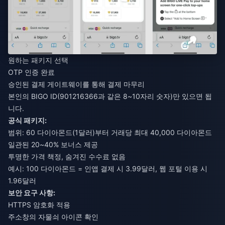
원하는 패키지 선택
OTP 인증 완료
승인된 결제 게이트웨이를 통해 결제 마무리
본인의 BIGO ID(901216366과 같은 8~10자리 숫자)만 있으면 됩
니다.
공식 패키지:
범위: 60 다이아몬드(1달러)부터 거래당 최대 40,000 다이아몬드
일관된 20~40% 보너스 제공
투명한 가격 책정, 숨겨진 수수료 없음
예시: 100 다이아몬드 = 인앱 결제 시 3.99달러, 웹 포털 이용 시
1.96달러
보안 요구 사항:
HTTPS 암호화 적용
주소창의 자물쇠 아이콘 확인