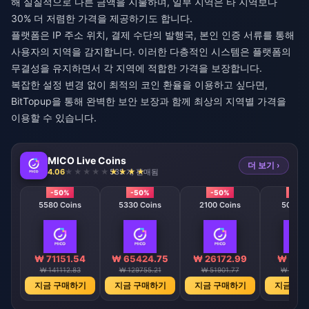
해 실질적으로 다른 금액을 지불하며, 일부 지역은 타 지역보다
30% 더 저렴한 가격을 제공하기도 합니다.
플랫폼은 IP 주소 위치, 결제 수단의 발행국, 본인 인증 서류를 통해
사용자의 지역을 감지합니다. 이러한 다층적인 시스템은 플랫폼의
무결성을 유지하면서 각 지역에 적합한 가격을 보장합니다.
복잡한 설정 변경 없이 최적의 코인 환율을 이용하고 싶다면,
BitTopup
을 통해 완벽한 보안 보장과 함께 최상의 지역별 가격을
이용할 수 있습니다.
MICO Live Coins
더 보기 ›
4.06
535 개 판매됨
-50%
-50%
-50%
-50
5580 Coins
5330 Coins
2100 Coins
508 Co
₩ 71151.54
₩ 65424.75
₩ 26172.99
₩ 6547
₩ 141112.83
₩ 129755.21
₩ 51901.77
₩ 12976
지금 구매하기
지금 구매하기
지금 구매하기
지금 구