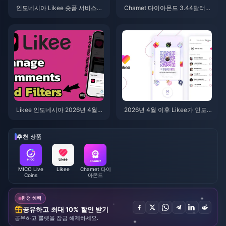
인도네시아 Likee 숏폼 서비스
Chamet 다이아몬드 3.44달러
종료 (2026년 4월): 코인, 백업 및
패키지(2026년): 과연 구매할 가
향후 조치 안내
치가 있을까?
Likee 인도네시아 2026년 4월
2026년 4월 이후 Likee가 인도
서비스 종료: 향후 대응을 위한 완
네시아에서 기존 동영상을 삭제
벽 가이드
한 이유는 무엇인가요?
추천 상품
MICO Live
Likee
Chamet 다이
Coins
아몬드
한정 혜택
공유하고 최대 10% 할인 받기
공유하고 룰렛을 잠금 해제하세요.