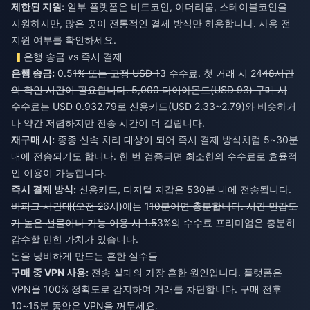
제한된 지원:
일부 플랫폼은 비트코인, 이더리움, 스테이블코인을
지원하지만, 많은 곳이 전통적인 결제 방식만 허용합니다. 사용 전
지원 여부를 확인하세요.
은행 송금 vs 즉시 결제
은행 송금:
0.5
1% 또는 고정 USD 1
3 수수료. 첫 거래 시 24
48시간
의 확인 시간이 필요합니다. 5,000 다이아몬드(USD 93) 구매 시
수수료는 USD 0.93
2.79로 신용카드(USD 2.33~2.79)와 비슷하거
나 약간 저렴하지만 전송 시간이 더 걸립니다.
재구매 시:
종종 신속 처리 대상이 되어 즉시 결제 방식처럼 5~30분
내에 전송되기도 합니다. 한 번 검증되면 최소한의 수수료로 효율적
인 이용이 가능합니다.
즉시 결제 방식:
신용카드, 디지털 지갑은 5
30분 내에 전송됩니다.
비피크 시간대(오전 2
6시)에는 1
10분이면 충분합니다. 시간 민감도
가 높은 선물이나 기능 이용 시 1.5
3%의 수수료 프리미엄은 충분히
감수할 만한 가치가 있습니다.
돈을 낭비하게 만드는 흔한 실수들
구매 중 VPN 사용:
전송 실패의 가장 흔한 원인입니다. 플랫폼은
VPN을 100% 정확도로 감지하여 거래를 차단합니다. 구매 전후
10~15분 동안은 VPN을 꺼두세요.