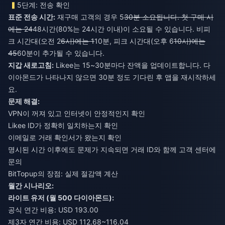
5단계: 전송 확인
표준 전송 시간:
재구매 고객의 경우 5
30분 소요됩니다. 첫 구매 시
에는 24
48시간(80%는 24시간 이내)이 소요될 수 있습니다. 비피
크 시간대(오전 2
6시)에는 1
10분, 피크 시간대(오후 6
10시)에는
45
60분이 추가될 수 있습니다.
지갑 새로고침:
Likee는 15~30분마다 잔액을 업데이트합니다. 다
이아몬드가 나타나지 않으면 30분 정도 기다린 후 앱을 재시작하세
요.
문제 해결:
VPN이 꺼져 있고 인터넷이 안정적인지 확인
Likee ID가 정확히 일치하는지 확인
이메일로 거래 확인서가 왔는지 확인
명시된 시간 이후에도 문제가 지속되면 거래 ID와 함께 고객 센터에
문의
BitTopup의 장점: 실제 절감액 계산
월간 시나리오:
라이트 유저 (월 500 다이아몬드):
공식 연간 비용: USD 193.00
제3자 연간 비용: USD 112.68~116.04