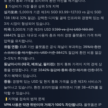
로 현지 통화 가격을 표시하여 환전 마진을 제거합니다.
가성비가 가장 좋은 상위 5개 지역
싱가포르:
5,000개 기준 제3자 SGD 93.99~127.03 vs 공식 SGD
138 (최대 32% 절감). 강력한 디지털 결제 인프라와 경쟁력 있는 제
3자 시장이 형성되어 있습니다.
미국:
5,000개 기준 제3자 USD 93
99 vs 공식 USD 160.80
(38
42% 절감). 대규모 사용자 층과 여러 경쟁 플랫폼이 가격 하락
압력을 유지합니다.
유럽 연합:
EUR 기반 플랫폼은 공식 채널이 부과하는 3
5%의 환전
스프레드를 제거합니다. USD 기준 38
42% 절감에 환전 비용 절감
3~5%가 추가됩니다.
동남아시아 (태국, 베트남, 필리핀):
현지 통화 가격이 지역 경제 상
황을 반영합니다. 기본 38
42% 절감에 통화 환전 제거로 인한 3
5%
추가 혜택이 있습니다.
중동:
경쟁력 있는 USD 및 현지 통화 가격을 갖춘 제3자 서비스가
늘어나고 있습니다. 환전 프리미엄을 피하면서 기본 38~42%를 절
약할 수 있습니다.
지역별 접속의 법적 문제
VPN 사용은 약관 위반이며 거래가 100% 차단됩니다.
플랫폼은 IP