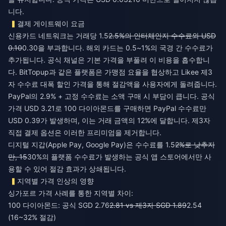
니다.
결제 게이트웨이 요금
신용카드 네트워크는 거래당 1.5
2.5%의 인터체인지 수수료와 USD
0.10
0.30을 부과합니다. 해외 카드는 0.5~1%의 국경 간 수수료가
추가됩니다. 공식 채널은 기본 가격을 부풀려 이 비용을 흡수합니
다. BitTopup과 같은 플랫폼은 가맹점 요율을 협상하고
Likee 제3
자 수수료 대폭 할인
가격을 통해 절감액을 사용자에게 돌려줍니다.
PayPal의 2.9% + 고정 수수료는 소액 구매 시 부담이 큽니다. 공식
가격 USD 3.21로 100 다이아몬드를 구매하면 PayPal 수수료만
USD 0.39가 발생하며, 이는 거래 금액의 12%에 달합니다. 제3자
직접 결제 옵션은 이러한 프리미엄을 제거합니다.
디지털 지갑(Apple Pay, Google Pay)은 수수료를 1.5
2%로 낮추지
만, 15
30%의 플랫폼 수수료가 발생하는 공식 앱 스토어에서만 사
용할 수 있어 절감 효과가 상쇄됩니다.
지역별 가격 인상의 영향
싱가포르 가격 사례를 통한 지역별 차이:
100 다이아몬드: 공식 SGD 2.76
2.81 vs 제3자 SGD 1.89
2.54
(16~32% 절감)