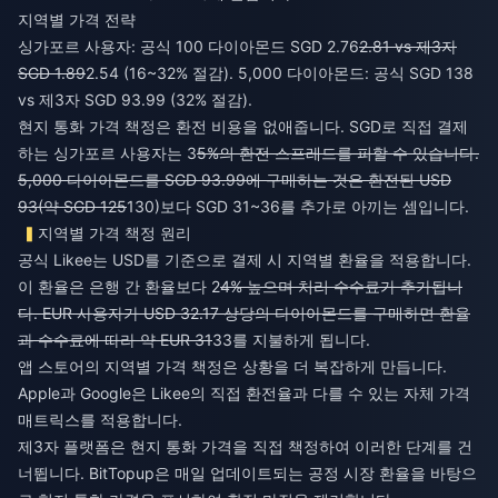
지역별 가격 전략
싱가포르 사용자: 공식 100 다이아몬드 SGD 2.76
2.81 vs 제3자
SGD 1.89
2.54 (16~32% 절감). 5,000 다이아몬드: 공식 SGD 138
vs 제3자 SGD 93.99 (32% 절감).
현지 통화 가격 책정은 환전 비용을 없애줍니다. SGD로 직접 결제
하는 싱가포르 사용자는 3
5%의 환전 스프레드를 피할 수 있습니다.
5,000 다이아몬드를 SGD 93.99에 구매하는 것은 환전된 USD
93(약 SGD 125
130)보다 SGD 31~36를 추가로 아끼는 셈입니다.
지역별 가격 책정 원리
공식 Likee는 USD를 기준으로 결제 시 지역별 환율을 적용합니다.
이 환율은 은행 간 환율보다 2
4% 높으며 처리 수수료가 추가됩니
다. EUR 사용자가 USD 32.17 상당의 다이아몬드를 구매하면 환율
과 수수료에 따라 약 EUR 31
33를 지불하게 됩니다.
앱 스토어의 지역별 가격 책정은 상황을 더 복잡하게 만듭니다.
Apple과 Google은 Likee의 직접 환전율과 다를 수 있는 자체 가격
매트릭스를 적용합니다.
제3자 플랫폼은 현지 통화 가격을 직접 책정하여 이러한 단계를 건
너뜁니다. BitTopup은 매일 업데이트되는 공정 시장 환율을 바탕으