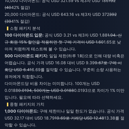
10,000 다이아몬드: 공식 USD 321.59 vs 제3자 USD 186
192
(40
42% 절감)
20,000 다이아몬드: 공식 USD 643.16 vs 제3자 USD 372
392
(39
41% 절감)
소형 패키지 분석
100 다이아몬드 입문:
공식 USD 3.21 vs 제3자 USD 1.88
1.94. 신
규 회원 15% 할인을 적용하면 첫 구매 가격이 USD 1.60
1.65로 낮
아져 저렴하게 테스트해 볼 수 있습니다.
500 다이아몬드 패키지:
일일 제한(하루 1회)으로 인해 대량 비축은
어렵습니다. 공식 가격 USD 16.08 대비 USD 9.39
9.67로 구매 시
회당 USD 6.41
6.69를 절약할 수 있습니다. 꾸준히 소량 사용하는
유저에게 적합합니다.
다이아몬드당 비용 차이는 미미합니다. 100개는 USD
0.0188
0.0194, 500개는 USD 0.0188
0.0193으로 차이가 1% 미만
입니다. 필요에 따라 선택하세요.
중형 패키지의 가치
1,000 다이아몬드:
구매 제한이나 일일 한도가 없습니다. 공식 가격
USD 32.17 대비 USD 18.79
19.69로 거래당 USD 12.48
13.38를 절
약할 수 있습니다.