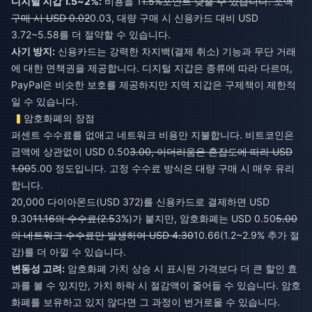
디지털 지갑 1.5~2%:
비용을 1
1.5%포인트 낮출 수 있습니다. 소액
구매 시 USD 0.02
0.03, 대량 구매 시 신용카드 대비 USD
3.72~5.58를 더 절약할 수 있습니다.
사기 방지:
신용카드는 강력한 차지백(결제 취소) 기능과 무단 거래
에 대한 면책권을 제공합니다. 디지털 지갑은 종류에 따라 다르며,
PayPal은 비슷한 보호를 제공하지만 지역 지갑은 구제책이 제한적
일 수 있습니다.
암호화폐의 장점
퍼센트 수수료를 없애고 네트워크 비용만 지불합니다. 비트코인은
금액에 상관없이 USD 0.50
3.00, 이더리움은 혼잡도에 따라 USD
1.00
5.00 정도입니다. 고정 수수료 방식은 대량 구매 시 매우 유리
합니다.
20,000 다이아몬드(USD 372)를 신용카드로 결제하면 USD
9.30
11.16의 수수료(2.5
3%)가 붙지만, 암호화폐는 USD 0.50
5.00
의 네트워크 수수료만 발생하여 USD 4.30
10.66(1.2~2.9% 추가 절
감)를 더 아낄 수 있습니다.
변동성 고려:
암호화폐 가치 상승 시 표시된 가격보다 더 큰 할인 효
과를 볼 수 있지만, 가치 하락 시 절감액이 줄어들 수 있습니다. 암호
화폐를 보유하고 있지 않다면 그 과정이 번거로울 수 있습니다.