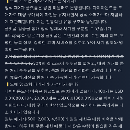
오해 2: 모든 제3자 사이트는 사기다?
정식 제3자 플랫폼은 공인 리셀러로 운영됩니다. 다이아몬드를 도
매가로 대량 구매하여 마진을 유지하면서 공식 소매가보다 저렴하
게 재판매합니다. 이는 전통적인 유통 구조와 동일합니다.
플랫폼 검증을 통해 정식 업체와 사기를 구분할 수 있습니다.
BitTopup과 같은 기성 플랫폼은 수년간의 이력, 수천 개의 리뷰, 투
명한 등록 정보, 강력한 고객 서비스를 갖추고 있어 사기 업체와 명
확히 구분됩니다.
30
42%의 절감액은 구조적 이점을 반영한 것이지 비정상적인 가격
이 아닙니다. 15
30%의 앱 스토어 수수료를 없애고, 대량 거래를 통
해 처리 수수료를 낮추며, 통화 환전을 최적화한 결과입니다. 이러
한 효율성 개선을 통해 지속 가능한 저가 정책이 가능합니다.
오해 3: 소형 패키지가 가성비가 좋다?
다이아몬드당 비용은 등급별로 큰 차이가 없습니다. 100개는 USD
0.0188
0.0194, 20,000개는 USD 0.0186
0.0196으로 차이가 4%
미만입니다. 대량 구매가 항상 압도적으로 유리하다는 통념과는 다
소 차이가 있습니다.
일부 패키지(500, 2,000, 4,500)의 일일 제한은 대량 비축을 방해
합니다. 하루 1회 주문 제한 때문에 더 많은 수량이 필요한 경우 제