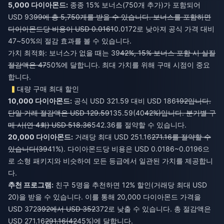
5,000 다이아몬드:
종종 15% 보너스(750개 추가)가 포함되어
USD 93
99에 총 5,750개를 받을 수 있습니다. 보너스를 포함하면
다이아몬드당 비용이 USD 0.0161
0.0172로 낮아져 공식 가격 대비
47~50%의 절감 효과를 볼 수 있습니다.
가치 최적화: 보너스가 없을 때는 39
42%, 15% 보너스 포함 시 실질
절감액은 47
50%에 달합니다. 최대 가치를 위해 구매 시점이 중요
합니다.
대량 구매 최대 할인
10,000 다이아몬드:
공식 USD 321.59 대비 USD 186
192입니다.
단일 거래 절감액은 USD 129.59
135.59(40
42%)입니다. 분기별 구
매 시(연 4회) USD 518.36
542.36를 절약할 수 있습니다.
20,000 다이아몬드:
거래당 최대 USD 251.16
271.16를 절약할 수
있습니다(39
41%). 다이아몬드당 비용은 USD 0.0186~0.0196으
로 소형 패키지와 비슷하여 모든 등급에서 일관된 가치를 제공합니
다.
추천 프로그램:
친구 5명을 추천하면 12% 할인(거래당 최대 USD
20)을 받을 수 있습니다. 이를 통해 20,000 다이아몬드 가격을
USD 372
392에서 USD 352
372로 낮출 수 있습니다. 총 절감액은
USD 271.16
291.16(42
45%)에 달합니다.