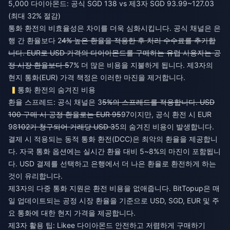
5,000 다이아몬드: 공식 SGD 138 vs 제3자 SGD 93.99~127.03
(최대 32% 절감)
통화 환전의 비효율성은 차이를 더욱 심화시킵니다. 공식 채널은 은
행 간 환율보다 2
4% 높은 환율을 적용한 후 처리 수수료를 추가합
니다. EUR로 USD 가격의 다이아몬드를 구매하는 유럽 사용자는 공
정 시장 환율보다 5
7% 더 많은 비용을 지불하게 됩니다. 제3자의
현지 통화(EUR) 가격 책정은 이러한 마진을 제거합니다.
통화 환전의 숨겨진 비용
환율 스프레드: 공식 채널은 3
5%의 스프레드를 적용합니다. USD
100 구매 시 공정 환율로는 EUR 95
97이지만, 공식 환전 시 EUR
98
102가 청구되어 거래당 USD 3
5의 숨겨진 비용이 발생합니다.
결제 시 적용되는 동적 통화 환전(DCC)은 최악의 환율을 제공합니
다. 자국 통화 옵션에는 실시간 환율 대비 5~8%의 마진이 포함됩니
다. USD 결제를 선택하고 은행에서 더 나은 환율로 환전하게 하는
것이 유리합니다.
제3자의 다중 통화 지원은 환전 비용을 없애줍니다. BitTopup은 매
일 업데이트되는 공정 시장 환율을 기준으로 USD, SGD, EUR 및 주
요 통화에 대한 현지 가격을 제공합니다.
제3자 활용 팁: Likee 다이아몬드 안전하고 저렴하게 구매하기