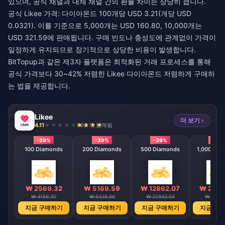
있으며, 공식 채널과 대체 채널 간의 환율 차이는 상당히 큽니다.
공식 Likee 가격: 다이아몬드 100개당 USD 3.21(개당 USD
0.0321). 이를 기준으로 5,000개는 USD 160.80, 10,000개는
USD 321.59에 판매됩니다. 구매 빈도나 충성도에 관계없이 가격이
일정하게 유지되므로 장기적으로 상당한 비용이 발생합니다.
BitTopup과 같은 제3자 플랫폼은 최적화된 거래 프로세스를 통해
공식 가격보다 30~42% 저렴한
Likee 다이아몬드 저렴하게 구매하
는 법
을 제공합니다.
Likee
더 보기 ›
4.11
698 개 판매됨
-39%
-39%
-39%
-39
100 Diamonds
200 Diamonds
500 Diamonds
1,000 Dia
₩ 2569.32
₩ 5169.59
₩ 12862.07
₩ 2572
₩ 4188.30
₩ 8436.96
₩ 20943.04
₩ 41903
지금 구매하기
지금 구매하기
지금 구매하기
지금 구