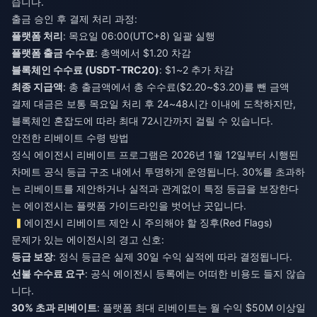
습니다.
출금 승인 후 결제 처리 과정:
플랫폼 처리
: 목요일 06:00(UTC+8) 일괄 실행
플랫폼 출금 수수료
: 총액에서 $1.20 차감
블록체인 수수료 (USDT-TRC20)
: $1~2 추가 차감
최종 지급액
: 총 출금액에서 총 수수료($2.20~$3.20)를 뺀 금액
결제 대금은 보통 목요일 처리 후 24~48시간 이내에 도착하지만,
블록체인 혼잡도에 따라 최대 72시간까지 걸릴 수 있습니다.
안전한 리베이트 수령 방법
정식 에이전시 리베이트 프로그램은 2026년 1월 12일부터 시행된
차메트 공식 등급 구조 내에서 투명하게 운영됩니다. 30%를 초과하
는 리베이트를 제안하거나 실적과 관계없이 특정 등급을 보장한다
는 에이전시는 플랫폼 가이드라인을 벗어난 곳입니다.
에이전시 리베이트 제안 시 주의해야 할 징후(Red Flags)
문제가 있는 에이전시의 경고 신호:
등급 보장
: 정식 등급은 실제 30일 수익 실적에 따라 결정됩니다.
선불 수수료 요구
: 공식 에이전시 등록에는 어떠한 비용도 들지 않습
니다.
30% 초과 리베이트
: 플랫폼 최대 리베이트는 월 수익 $50M 이상일