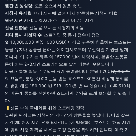
월간 빈 생성량
: 모든 소스에서 얻은 총 빈
시청자 유지율
: 여러 세션에 걸쳐 다시 방문하는 시청자 비율
평균 세션 시간
: 시청자가 스트림에 머무는 시간
선물 전환율
: 선물을 보내는 시청자의 비율
최대 동시 시청자 수
: 스트리밍 중 동시 접속자 정점
월 10,000,000 빈($1,000 USD) 이상을 꾸준히 창출하는 호스트는
등급 유지나 상승을 원하는 에이전시로부터 우선적인 지원을 받게
됩니다. 이 수치는 하루 약 167,000 빈에 해당하며, 활발한 소통을
통해 하루 2~3시간 스트리밍으로 달성 가능한 수준입니다.
비공개 통화 활용은 수익을 크게 높여줍니다. 분당 1,200
12,000 빈
의 요율로, 분당 6,000 빈을 받는 호스트가 30분간 비공개 통화를
한 번만 해도 180,000 빈($18 USD)을 벌 수 있습니다. 매주 5
10회
의 비공개 통화를 진행하면 스트리밍 수익을 크게 보완할 수 있습니
다.
선물 수익 극대화를 위한 스트리밍 전략
일관된 편성표는 시청자의 기대감과 방문율을 높입니다. 매일 같은
시간(예: 현지 시간 오후 8시~11시)에 방송하는 호스트는 해당 시간
에 맞춰 시청 계획을 세우는 고정 팬층을 확보하게 됩니다. 예측 가