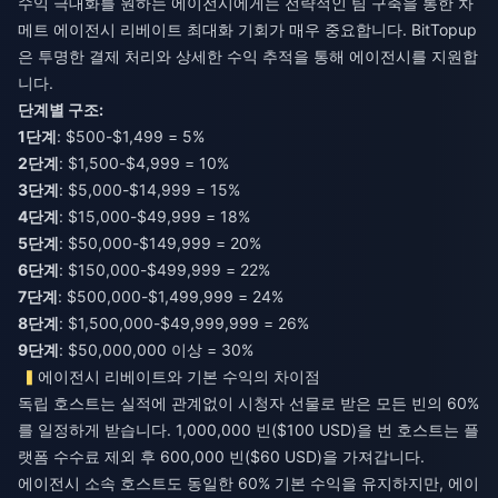
수익 극대화를 원하는 에이전시에게는 전략적인 팀 구축을 통한
차
메트 에이전시 리베이트 최대화
기회가 매우 중요합니다. BitTopup
은 투명한 결제 처리와 상세한 수익 추적을 통해 에이전시를 지원합
니다.
단계별 구조:
1단계
: $500-$1,499 = 5%
2단계
: $1,500-$4,999 = 10%
3단계
: $5,000-$14,999 = 15%
4단계
: $15,000-$49,999 = 18%
5단계
: $50,000-$149,999 = 20%
6단계
: $150,000-$499,999 = 22%
7단계
: $500,000-$1,499,999 = 24%
8단계
: $1,500,000-$49,999,999 = 26%
9단계
: $50,000,000 이상 = 30%
에이전시 리베이트와 기본 수익의 차이점
독립 호스트는 실적에 관계없이 시청자 선물로 받은 모든 빈의 60%
를 일정하게 받습니다. 1,000,000 빈($100 USD)을 번 호스트는 플
랫폼 수수료 제외 후 600,000 빈($60 USD)을 가져갑니다.
에이전시 소속 호스트도 동일한 60% 기본 수익을 유지하지만, 에이