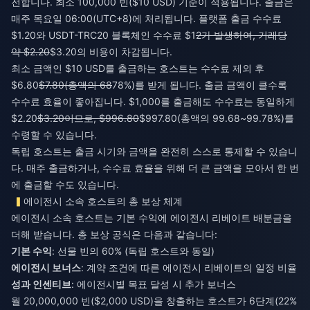
전합니다. 최소 100,000 빈($10 USD) 기준이 적용됩니다. 출금은
매주 목요일 06:00(UTC+8)에 처리됩니다. 플랫폼 출금 수수료
$1.20와 USDT-TRC20 블록체인 수수료 $1
2가 발생하여, 거래당
약 $2.20
$3.20의 비용이 차감됩니다.
최소 금액인 $10 USD를 출금하는 호스트는 수수료 제외 후
$6.80
$7.80(총액의 68
78%)를 받게 됩니다. 출금 금액이 클수록
수수료 효율이 좋아집니다. $1,000를 출금해도 수수료는 동일하게
$2.20
$3.20이므로, $996.80
$997.80(총액의 99.68~99.78%)를
수령할 수 있습니다.
독립 호스트는 출금 시기와 금액을 완전히 스스로 통제할 수 있습니
다. 매주 출금하거나, 수수료 효율을 위해 더 큰 금액을 모아서 한 번
에 출금할 수도 있습니다.
에이전시 소속 호스트의 총 보상 체계
에이전시 소속 호스트는 기본 수익에 에이전시 리베이트 배분금을
더해 받습니다. 총 보상 공식은 다음과 같습니다:
기본 수익
: 선물 빈의 60% (독립 호스트와 동일)
에이전시 보너스
: 계약 조건에 따른 에이전시 리베이트의 일정 비율
성과 인센티브
: 에이전시별 목표 달성 시 추가 보너스
월 20,000,000 빈($2,000 USD)을 창출하는 호스트가 6단계(22%