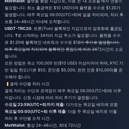
MetWallet
: 플랫폼 통합 지갑으로, 사용 전 '내 프로필'에서 연동이
필요합니다. 최소 출금액은 $10 USD이며 플랫폼 수수료 $1.20가
발생합니다. 매주 목요일 06:00(UTC+8)에 일괄 처리되며, 처리 후
보통 24~48시간 이내에 도착합니다.
USDT-TRC20
: 트론(Tron) 블록체인 지갑으로의 암호화폐 출금입
니다.
T
로 시작하는 34자리 지갑 주소가 필요합니다. 플랫폼 수수
료 $1.20에 블록체인 네트워크 수수료 $1
2가 추가로 발생합니다.
매주 목요일에 처리되며 블록체인 혼잡도에 따라 24
72시간이 소요
됩니다.
모든 방법은 최소 100,000 빈($10 USD) 이상이어야 하며, KYC 기
반 일일 한도(기본 $50, 준인증 $5,000, 완전 인증 $10,000)를 준
수해야 합니다.
결제 수단별 처리 시간
결제 처리는 수단과 관계없이 매주 목요일 06:00(UTC+8)에 이루
어집니다. 신청 시점에 따라 처리 주기가 결정됩니다:
수요일 23:59(UTC+8)까지 제출
: 다가오는 목요일 배치에 포함
목요일 00:00(UTC+8) 이후 제출
: 다음 주 목요일 배치로 이월
처리 후 수단별 도착 시간:
MetWallet
: 통상 24~48시간, 최대 72시간