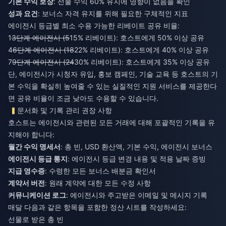
기본 수익 보장
: 선물 수익 60% 유지에 영향이 없음을 확인
성과 요건
: 보너스 자격 유지를 위해 필요한 구체적인 지표
에이전시 등급별 최소 수용 가능한 리베이트 공유 비율:
1
3단계 에이전시 (5
15% 리베이트): 호스트에게 50% 이상 공유
4
6단계 에이전시 (18
22% 리베이트): 호스트에게 40% 이상 공유
7
9단계 에이전시 (24
30% 리베이트): 호스트에게 35% 이상 공유
단, 에이전시가 시청자 유입, 홍보 캠페인, 기술 교육 등 호스트의 기
본 수익을 확실히 높여줄 수 있는 실질적인 지원 서비스를 제공한다
면 공유 비율이 조금 낮아도 수용할 수 있습니다.
문서화 및 기록 관리 권장 사항
호스트는 에이전시와 관련된 모든 거래에 대해 포괄적인 기록을 유
지해야 합니다:
월간 수익 명세서
: 총 빈, USD 환산액, 기본 수익, 에이전시 보너스
에이전시 등급 통지
: 에이전시 등급 변경 내용 및 적용 날짜 증빙
지급 영수증
: 수령한 모든 보너스 배분금 확인서
계약서 버전
: 원래 계약에 대한 모든 수정 사항
커뮤니케이션 로그
: 에이전시와 주고받은 이메일 및 메시지 기록
매달 다음과 같은 항목을 포함한 정산 시트를 작성하세요:
선물로 받은 총 빈