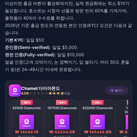
이상이면 출금 버튼이 활성화되지만, 실제 현금화에는 최소 $10가
필요합니다. 호스트는 시청자 선물로 받은 빈의 60%를 가져가며,
플랫폼이 40%의 수수료를 취합니다.
2026년 기준 출금 한도와 연동된 본인 인증(KYC) 요건은 다음과 같
습니다:
기본 KYC
: 일일 $50
준인증(Semi-verified)
: 일일 $5,000
완전 인증(Fully-verified)
: 일일 $10,000
얼굴 인증(고개 끄덕이기, 눈 깜빡이기, 입 벌리기, 머리 30도 흔들
기 등)은 24~48시간 이내에 완료됩니다.
Chamet 다이아몬드
더 보기 ›
4.06
803 개 판매됨
-48%
-48%
-48%
-48
62500 Diamonds
187500 Diamonds
625000 Diamonds
18750
Diamo
₩ 14549.15
₩ 43554.59
₩ 145429.60
₩ 43556
₩ 27737.80
₩ 83057.08
₩ 277275.86
₩ 83037