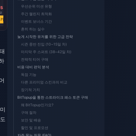
우선순위 미션 유형
.53
₩ 216271.58
₩ 432543.16
02
₩ 378476.04
₩ 756952.07
주간 챌린지 최적화
하기
지금 구매하기
지금 구매하기
이벤트 보너스 기간
흔히 하는 실수
늦게 시작한 유저를 위한 고급 전략
시즌 중반 진입 (10~15일 차)
상태
마지막 주 스퍼트 (38~42일 차)
전략적 티어 구매
하
비용 대비 편익 분석
독점 기능
티어
다른 프리미엄 스킨과의 비교
장기적 가치
BitTopup을 통한 스트라이크 패스 토큰 구매
왜 BitTopup인가요?
 미
구매 절차
행도
보안 및 배송
할인 및 프로모션
자주 묻는 질문 (FAQ)