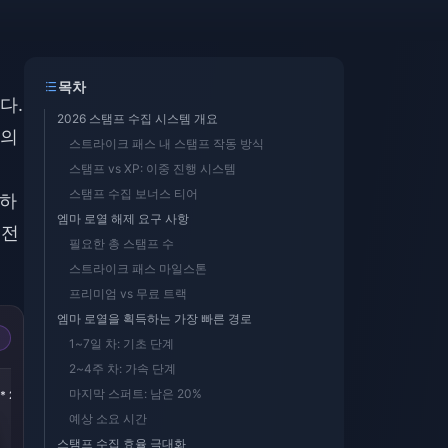
목차
다.
2026 스탬프 수집 시스템 개요
급의
스트라이크 패스 내 스탬프 작동 방식
스탬프 vs XP: 이중 진행 시스템
스탬프 수집 보너스 티어
이하
엠마 로열 해제 요구 사항
충전
필요한 총 스탬프 수
스트라이크 패스 마일스톤
프리미엄 vs 무료 트랙
엠마 로열을 획득하는 가장 빠른 경로
1~7일 차: 기초 단계
2~4주 차: 가속 단계
-43%
-43%
마지막 스퍼트: 남은 20%
* 2
5800 Golds * 4
5800 Golds * 8
예상 소요 시간
스탬프 수집 효율 극대화