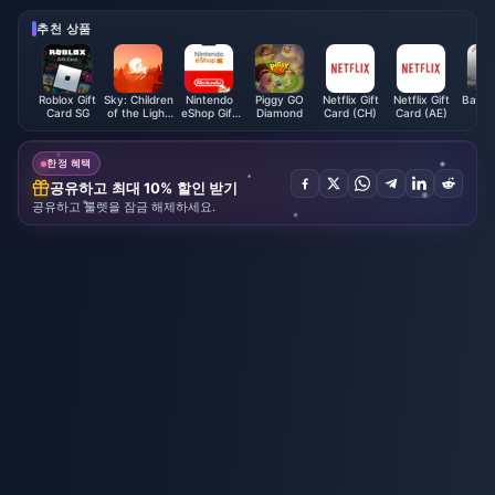
GN 프랑스가 '흑신화: 오공'의 명
기획팀과의 Erbian 독점 인터뷰
장면에 대해 "플레이어들에게 불
추천 상품
만을 안겨줬다"고 평했다.
Roblox Gift
Sky: Children
Nintendo
Piggy GO
Netflix Gift
Netflix Gift
Badla
Card SG
of the Light
eShop Gift
Diamond
Card (CH)
Card (AE)
Candles
Card (HK)
한정 혜택
공유하고 최대 10% 할인 받기
공유하고 룰렛을 잠금 해제하세요.