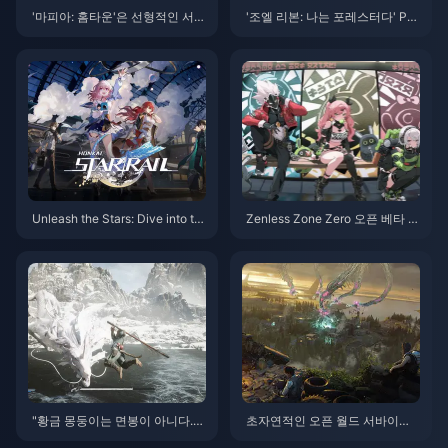
'마피아: 홈타운'은 선형적인 서사
'조엘 리본: 나는 포레스터다' PS
스타일을 이어가며 '마피아 1&
스토어 갑자기 등장 '라스트 오브
2'에 더 가까운 경험을 제공합니
어스' 카피캣 게임
다.
Unleash the Stars: Dive into th
Zenless Zone Zero 오픈 베타 사
e Spectacular World of Honkai:
용 코드 및 최신 뉴스
Star Rail!
"황금 몽둥이는 면봉이 아니다.
초자연적인 오픈 월드 서바이벌
귀에 꽂을 때 조심해야 하는가?" I
게임 "Seven Days in the World"