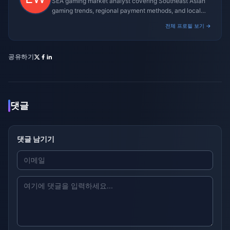
SEA gaming market analyst covering Southeast Asian
gaming trends, regional payment methods, and local
gaming culture.
전체 프로필 보기 →
공유하기
댓글
댓글 남기기