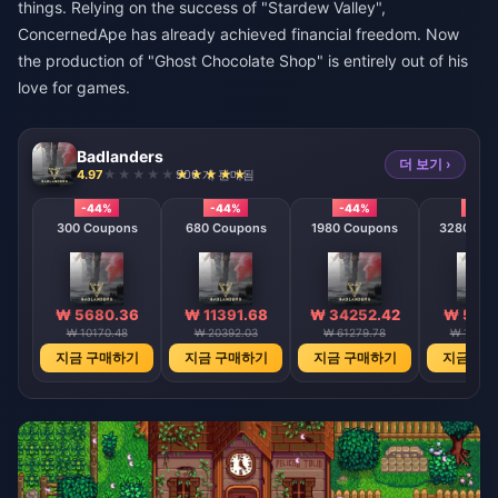
things. Relying on the success of "Stardew Valley",
ConcernedApe has already achieved financial freedom. Now
the production of "Ghost Chocolate Shop" is entirely out of his
love for games.
Badlanders
더 보기 ›
4.97
906 개 판매됨
-44%
-44%
-44%
-44
300 Coupons
680 Coupons
1980 Coupons
3280 Co
₩ 5680.36
₩ 11391.68
₩ 34252.42
₩ 5711
₩ 10170.48
₩ 20392.03
₩ 61279.78
₩ 10216
지금 구매하기
지금 구매하기
지금 구매하기
지금 구