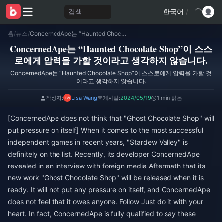
검색
한국어
/
홈
/
뉴스
/
ConcernedApe는 “Haunted Chocolate Shop”이 스스로에게 압력을 가할 것이라고 생각하지 않습니다.
ConcernedApe는 “Haunted Chocolate Shop”이 스스
로에게 압력을 가할 것이라고 생각하지 않습니다.
ConcernedApe는 “Haunted Chocolate Shop”이 스스로에게 압력을 가할 것
이라고 생각하지 않습니다.
작성자:
Lisa Wang
게시일:
2024/05/19
1 min 읽음
[ConcernedApe does not think that "Ghost Chocolate Shop" will
put pressure on itself] When it comes to the most successful
independent games in recent years, "Stardew Valley" is
definitely on the list. Recently, its developer ConcernedApe
revealed in an interview with foreign media Aftermath that its
new work "Ghost Chocolate Shop" will be released when it is
ready. It will not put any pressure on itself, and ConcernedApe
does not feel that it owes anyone. Follow Just do it with your
heart. In fact, ConcernedApe is fully qualified to say these