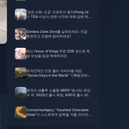
'검은 신화: 오공' 프로듀서 펑지(Feng Ji)
가 TGA 시상식 관련 사안에 대해 답변 메
시지를 전했다.
Zenless Zone Zero를 살펴보세요: 지금
충전하고 모험에 참여하세요!
최신 Honor of Kings 무료 CDK 코드로 독
점 보상을 잠금 해제하세요
초자연적인 오픈 월드 서바이벌 게임
"Seven Days in the World" 기획팀과의
Erbian 독점 인터뷰
중국식 크툴루 소울형 ARPG '명나라: 유안
수 유' 2025년 출시 예정, XGP에 출시 예
정
ConcernedApe는 “Haunted Chocolate
Shop”이 스스로에게 압력을 가할 것이라
고 생각하지 않습니다.