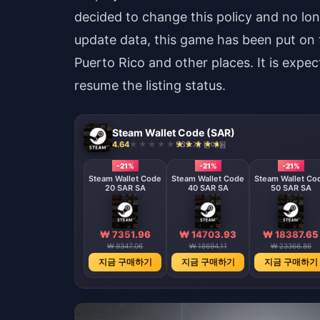
decided to change this policy and no lo
update data, this game has been put on 
Puerto Rico and other places. It is expec
resume the listing status.
Steam Wallet Code (SAR)
4.64
939 개 판매됨
-21%
-21%
-21%
Steam Wallet Code
Steam Wallet Code
Steam Wallet Co
20 SAR SA
40 SAR SA
50 SAR SA
₩ 7351.96
₩ 14703.93
₩ 18387.65
₩ 9347.06
₩ 18694.11
₩ 23366.86
지금 구매하기
지금 구매하기
지금 구매하기