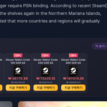
nger require PSN binding. According to recent Steam
the shelves again in the Northern Mariana Islands,
ted that more countries and regions will gradually
더 보기 ›
-21%
-21%
-21%
de
Steam Wallet Code
Steam Wallet Code
Steam Wallet Code
100 SAR SA
200 SAR SA
400 SAR SA
₩ 36775.30
₩ 73535.12
₩ 147070.25
₩ 46736.83
₩ 93472.10
₩ 186944.21
지금 구매하기
지금 구매하기
지금 구매하기