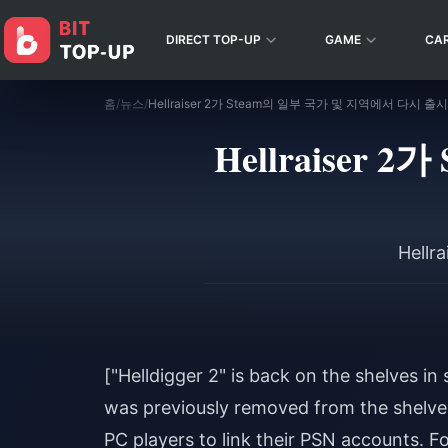
DIRECT TOP-UP
GAME
CA
홈
/
뉴스
/
Hellraiser 2가 Steam의 일부 국가 및 지역에서 다시 
Hellraiser
Hell
["Helldigger 2" is back on the shelves i
was previously removed from the shelve
PC players to link their PSN accounts. F