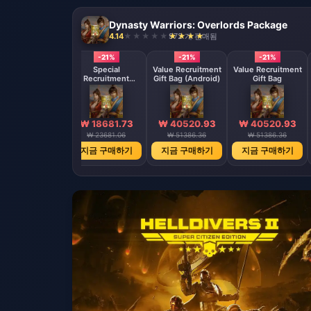
Dynasty Warriors: Overlords Package
4.14
972 개 판매됨
-21%
-21%
-21%
-21%
Special
Special
Value Recruitment
Value Recruitment
Recruitment
Recruitment
Gift Bag (Android)
Gift Bag
ckage (Android)
Package
₩ 18681.73
₩ 18681.73
₩ 40520.93
₩ 40520.93
₩ 23681.06
₩ 23681.06
₩ 51386.36
₩ 51386.36
지금 구매하기
지금 구매하기
지금 구매하기
지금 구매하기