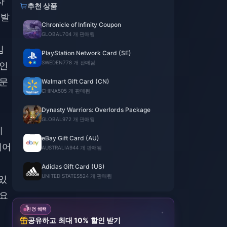
자
추천 상품
개발
Chronicle of Infinity Coupon
에
GLOBAL
704 개 판매됨
임
PlayStation Network Card (SE)
SWEDEN
778 개 판매됨
그인
 문
Walmart Gift Card (CN)
CHINA
505 개 판매됨
Dynasty Warriors: Overlords Package
GLOBAL
972 개 판매됨
니
eBay Gift Card (AU)
이어
AUSTRALIA
944 개 판매됨
Adidas Gift Card (US)
UNITED STATES
524 개 판매됨
 있
강요
한정 혜택
공유하고 최대 10% 할인 받기