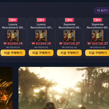
더 보기 ›
-21%
-21%
-21%
-21%
Luxury
Luxury
Supreme
Supreme
Recruitment Gift
Recruitment Gift
Recruitment Gift
Recruitment Gift
Bag (Android)
Bag
Bag (Android)
Bag
₩ 62360.14
₩ 62360.14
₩ 124720.27
₩ 124720.27
₩ 79076.18
₩ 79076.18
₩ 158152.36
₩ 158152.36
지금 구매하기
지금 구매하기
지금 구매하기
지금 구매하기