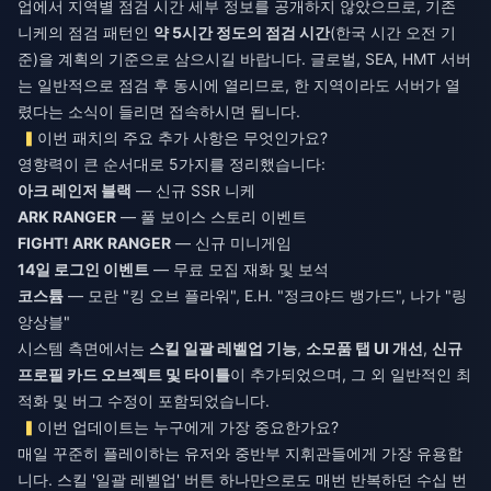
업에서 지역별 점검 시간 세부 정보를 공개하지 않았으므로, 기존
니케의 점검 패턴인
약 5시간 정도의 점검 시간
(한국 시간 오전 기
준)을 계획의 기준으로 삼으시길 바랍니다. 글로벌, SEA, HMT 서버
는 일반적으로 점검 후 동시에 열리므로, 한 지역이라도 서버가 열
렸다는 소식이 들리면 접속하시면 됩니다.
이번 패치의 주요 추가 사항은 무엇인가요?
영향력이 큰 순서대로 5가지를 정리했습니다:
아크 레인저 블랙
— 신규 SSR 니케
ARK RANGER
— 풀 보이스 스토리 이벤트
FIGHT! ARK RANGER
— 신규 미니게임
14일 로그인 이벤트
— 무료 모집 재화 및 보석
코스튬
— 모란 "킹 오브 플라워", E.H. "정크야드 뱅가드", 나가 "링
앙상블"
시스템 측면에서는
스킬 일괄 레벨업 기능
,
소모품 탭 UI 개선
,
신규
프로필 카드 오브젝트 및 타이틀
이 추가되었으며, 그 외 일반적인 최
적화 및 버그 수정이 포함되었습니다.
이번 업데이트는 누구에게 가장 중요한가요?
매일 꾸준히 플레이하는 유저와 중반부 지휘관들에게 가장 유용합
니다. 스킬 '일괄 레벨업' 버튼 하나만으로도 매번 반복하던 수십 번