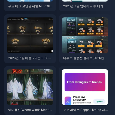
무료 에그 코인을 위한 NCRCKY
2026년 7월 업데이트 후 타카 라
T8EF 코드 사용법 (2026년 8월)
이브(Taka Live) 배터리 광탈 현
상? 원인 및 해결 방법
2026년 6월 배틀그라운드 G-CO
나루토 질풍전 콜라보(2026년 7
IN CDK: 91.43달러 더블 프로모
월)를 위한 저렴한 배틀그라운드
션, 과연 그 가치가 있을까?
모바일 UC 구매 방법: 비용, 추천
팩 및 안전한 충전
어디풍진(Where Winds Meet)
포포 라이브(Poppo Live) 앱 사
산중추풍 이벤트 보상 (2026년 7
용법: 완전 초보자 가이드 | 2026