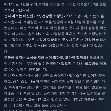
미래의 필그림을 위해 보석을 모으는 것이 매번 새로운 SSR을 쫓는
것보다 낫습니다.
센티 너프는 배신인가요, 건강한 조정인가요?
조정이며, 저는 이를
지지합니다. 개발팀은 피드백을 반영하여 6월 11일에 공지를 수정
했습니다. 이는 유저의 목소리에 반응하는 것이지 몰래 성능을 깎는
것이 아닙니다. 솔로 레이드의 다양성을 해치는 유닛은 조정받는 것
이 마땅합니다. 모든 조정에 당황하는 투자자들은 더 건강한 메타가
장기적으로 모두의 로스터에 이득이 된다는 점을 간과하고 있습니
다.
무과금 유저는 보석을 지금 써야 할까요, 모아야 할까요?
모으세요.
이번 기간에는 무과금 필수 캐릭터가 없으며, 미래의 필그림을 목표
로 하는 것이 더 현명합니다.
이번 패치의 아쉬운 점은 콘텐츠 중심이라 밸런스적인 깊이가 부족
하고, 공식 스킬 배율이 명확히 공개되지 않아 첫날 이론 정립이 다
소 부족했다는 점입니다. 그럼에도 불구하고 이벤트 보상 밀도는 놀
라웠습니다. 최근 몇 달간 플레이한 패치 중 가장 적은 노력으로 큰
보상을 얻을 수 있는 패치였으며, 스킬 '일괄 레벨업' 버튼은 리뷰어
들이 과소평가하고 있는 숨은 공신입니다.
니케 v147.6.9 관련 자주 묻는 질문(FAQ)