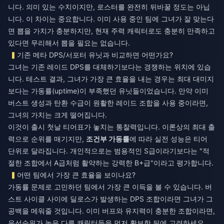
니다. 의미 있는 수치이지만, 로스터를 완전히 뒤바꿀 정도는 아닙
니다. 이 차이는 중요합니다. 이미 사용 중인 팀에 그녀가 잘 맞는다
면 뽑을 가치가 충분하지만, 현재 주력 캐릭터로도 충분히 만족하고
있다면 무리해서 뽑을 필요는 없습니다.
기존 메타 DPS/서포터 유닛과 비교하면 어떤가요?
그녀는 기존 레이드 DPS를 대체하기보다는 경쟁하는 위치에 있습
니다. 테스트 결과, 그녀가 가장 큰 효율을 내는 경우는 최대 대미지
보다는 가동률(uptime)이 부족했던 유닛들이었습니다. 만약 이미
버스트 생성과 탄환 수급이 원활한 레이드 조합을 사용 중이라면,
그녀의 가치는 크게 떨어집니다.
이것이 출시 첫날 티어표가 놓치는 통찰력입니다. 이론상의 최대 출
력으로 순위를 매기지만,
조건부 가동률
에 따라 실전 성능은 티어
단위로 달라집니다. 개인적으로는 범용적인 S급이라기보다는 "적
절한 조합에서 A급처럼 활약하는 강력한 B+급"이라고 평가합니다.
어떤 팀에서 가장 큰 효율을 보이나요?
가동률 문제로 고민하던 팀에서 가장 큰 이득을 볼 수 있습니다. 버
스트 사이클 사이에 딜로스가 발생하는 DPS 조합이라면 그녀가 그
공백을 메워줄 것입니다. 이미 버프와 유지력이 충분한 조합이라면,
우선순위가 높은 다른 캐릭터들을 먼저 확보한 뒤에 고려하세요.