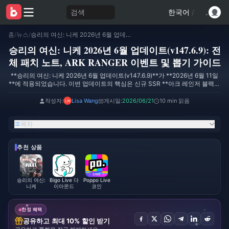
검색
한국어
/
홈
/
뉴스
/
승리의 여신: 니케 2026년 6월 업데이트(v147.6.9): 전체 패치 노트, ARK RANGER 이벤트 및 뽑기 가이드
승리의 여신: 니케 2026년 6월 업데이트(v147.6.9): 전
체 패치 노트, ARK RANGER 이벤트 및 뽑기 가이드
**승리의 여신: 니케 2026년 6월 업데이트(v147.6.9)**가 **2026년 6월 11일
**에 적용되었습니다. 이번 업데이트의 핵심은 신규 SSR **아크 레인저 블랙**,
풀 보이스가 지원되는 **ARK RANGER** 스토리 이벤트, **14일 출석 이벤트
**, 그리고 3종의 신규 코스튬입니다. Techylist의 추적 결과 클라이언트 용량은
작성자:
Lisa Wang
게시일:
2026/06/21
10 min 읽음
**368.65 MB**이며, 구글 플레이 스토어 설명에 따르면 이번 패치는 ARK
RANGER 콘텐츠와 다수의 편의성 개선 사항에 집중하고 있습니다.
목차
추천 상품
승리의 여신:
Bigo Live 다
Poppo Live
니케
이아몬드
코인
한정 혜택
공유하고 최대 10% 할인 받기