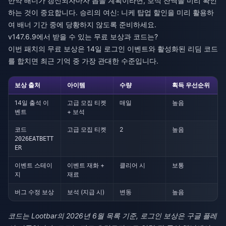
만약 배너가 갱신되자마자 뽑을 계획이라면, 보석 잔액을 미리 확인
하는 것이 중요합니다.
승리의 여신: 니케 탑업 할인
을 미리 활용하
여 배너 기간 중에 당황하지 않도록 준비하세요.
v147.6.9에서 받을 수 있는 무료 보상과 코드는?
이번 패치의 무료 보상은 14일 로그인 이벤트와 활성화된 리딤 코드
를 합치면 최근 기억 중 가장 관대한 수준입니다.
보상 출처
아이템
수량
획득 우선순위
14일 출석 이
고급 모집 티켓
매일
높음
벤트
+ 보석
코드
고급 모집 티켓
2
높음
2026EATBETT
ER
이벤트 스테이
이벤트 재화 +
클리어 시
보통
지
재료
버그 수정 보상
보석 (지급 시)
변동
높음
코드는 Lootbar의 2026년 6월 목록 기준, 로그인 보상은 구글 플레