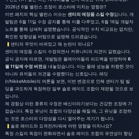
2026년 6월 밸런스 조정이 로스터에 미치는 영향은?
이번 패치의 핵심 밸런스 이슈는
센티의 애장품 스킬 수정
입니다. 개
발팀은 6월 11일 수정 공지를 통해 이를 다루었고, 6월 16일 개발자
노트를 통해 상세히 설명했습니다. 공식적인 수치 비교표는 없지만,
확인된 방향성을 바탕으로 설명해 드리겠습니다.
센티의 무엇이 바뀌었고 왜 논란이 되나요?
센티의 애장품 스킬이 수정되면서 커뮤니티의 의견이 갈렸습니다.
공식 공지에 따르면, 개발팀은 플레이어들의 피드백을 반영하여
6
월 11일에 수정 버전
을 내놓았습니다. 이는 몰래 성능을 하향한 것이
아니라 유저들의 의견을 수렴했다는 신호입니다. 레딧
(r/NikkeMobile)의 여론을 보면, 이번 변경으로 인해 센티가 팀 빌
딩을 과도하게 독점하던 일부 솔로 레이드 조합이 재편될 것으로 보
입니다.
제 경험상 이런 종류의 수정은 배신이라기보다는 건강한 조정에 가
깝습니다. 특정 유닛이 조합의 다양성을 해칠 때, 그 유닛을 조정하
는 것은 로스터의 다양성을 다시 열어주는 계기가 됩니다.
솔로 레이드와 요격전/타워에 어떤 영향을 미치나요?
특정 스킬의 독점이 완화되면서 솔로 레이드 조합의 유연성이 향상