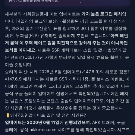
공유하고 룰렛을 잠금 해제하세요.
대부분의 지휘관님들께 이번 업데이트는
가치 높은 로그인 패치
입
니다. 14일간의 로그인 보상과 활성화된 리딤 코드를 먼저 챙기신
후, 아래의 뽑기 우선순위 표를 참고하여 배너 참여 여부를 결정하
세요. 무과금(F2P) 유저라면 솔직하게 조언해 드립니다.
'아크 레인
저 블랙'이 주력 레이드 팀을 직접적으로 강화해 주는 것이 아니라면
보석을 아끼세요.
새로운 SSR 캐릭터보다 스킬 '일괄 레벨업'과 같
은 편의성(QoL) 개선 사항이 여러분의 일일 숙제 효율을 훨씬 더 높
여줄 것입니다.
승리의 여신: 니케 2026년 6월 업데이트(v147.6.9)의 새로운 점은?
v147.6.9 패치에서는 새로운 SSR 캐릭터 1종, 풀 보이스 이벤트, 미
니게임, 로그인 캠페인, 그리고 3종의 코스튬이 추가되었으며, 이는
공식 구글 플레이 업데이트 설명에서도 확인되었습니다. 이번 패치
는 밸런스 조정보다는 콘텐츠 중심의 업데이트이므로, 이번 기간 동
안 시간을 어떻게 활용할지 우선순위를 정하는 것이 중요합니다.
v147.6.9 업데이트 일정 및 점검 시간은?
업데이트는 2026년 6월 11일에 진행되었으며
, APK 트래커, 구글
플레이, 공식 nikke-en.com 사이트를 통해 확인되었습니다. 시프트