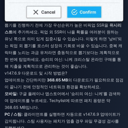
뽑기를 진행하기 전에 가장 우선순위가 높은 비픽업 SSR을
위시리
스트
에 추가하세요. 픽업 외 SSR이 나올 확률을 여러분이 원하는
유닛 쪽으로 의미 있게 집중시킬 수 있습니다. 이렇게 하면 '낭비'되
는 픽업 외 뽑기를 로스터 성장의 기회로 바꿀 수 있습니다. 중복 캐
릭터를 노리는 과금 유저라면 충동적으로 뽑기보다는 계획적으로
한 번에 탑업하세요.
승리의 여신: 니케 크리스탈 온라인 구매
를 통
해 지출을 계획적으로 관리하는 것이 좋습니다.
v147.6.9 다운로드 및 시작 방법은?
업데이트는 간단하지만
368.65 MB
의 다운로드가 필요하므로 점검
이 끝나기 전에 안정적인 네트워크 환경을 확보하세요.
모바일:
구글 플레이나 앱스토어에서 '승리의 여신: 니케'를 검색하
여 업데이트를 누르세요. Techylist에 따르면 패치 용량은 약
368.65 MB입니다.
PC / 스팀:
클라이언트를 실행하면 자동으로 v147.6.9 업데이트가
감지됩니다. 스팀 사용자는 패치가 멈출 경우 파일 무결성 검사를
진행하세요.