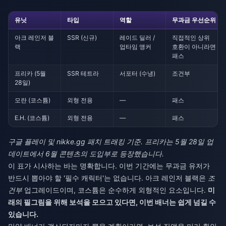
유닛
타입
역할
무과금 우선순위
아크 레인저 블
SSR (신규)
레이드 딜러 /
직접적인 상위
랙
업타임 앵커
호환이 아니라면
패스
프리카 (5월
SSR 테트라
서포터 (수냉)
조건부
28일)
모란 (코스튬)
외형 전용
—
패스
E.H. (코스튬)
외형 전용
—
패스
구글 플레이 및 nikke.gg 패치 트래킹 기준. 프리카는 5월 28일 업
데이트에서 6월 콘텐츠의 도입부로 등장했습니다.
이 표가 시사하는 바는 명확합니다. 이번 기간에는 무과금 유저가
반드시 뽑아야 할 '필수 캐릭터'는 없습니다. 아크 레인저 블랙은
조
건부
업그레이드이며, 코스튬은 순수하게 외형적인 요소입니다.
미
래의 필그림을 위해 보석을 모으고 있다면, 이번 배너는 쉽게 넘길 수
있습니다.