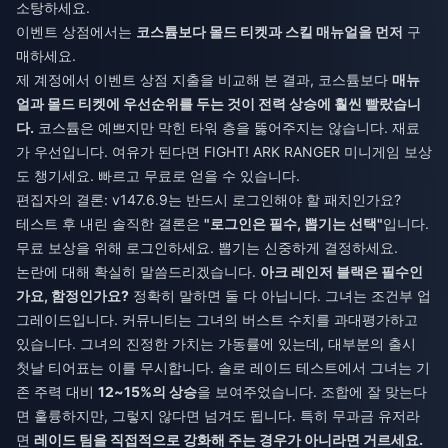
소탕하세요.
이벤트 상점에서는
코스튬보다 몰드 티켓과 스킬 매뉴얼을 먼저
구
매하세요.
제 계정에서 이벤트 상점 지출을 비교해 본 결과, 코스튬보다
매뉴
얼과 몰드 티켓에 우선순위를 두는 것이 전력 상승에 훨씬 빨랐습니
다.
코스튬은 예쁘지만 막힌 타워 층을 뚫어주지는 않습니다. 재료
가 우선입니다. 여유가 된다면 FIGHT! ARK RANGER 미니게임 보상
도 챙기세요. 빠르고 무료로 얻을 수 있습니다.
편집자의 결론: v147.6.9는 반드시 로그인해야 할 패치인가요?
테스트 후 내린 솔직한 결론은
"로그인은 필수, 뽑기는 선택"
입니다.
무료 보상을 위해 로그인하세요. 뽑기는 신중하게 결정하세요.
논란에 대해 확실히 말씀드리겠습니다.
아크 레인저 블랙은 필수인
가요, 함정인가요?
정확히 말하면 둘 다 아닙니다. 그녀는 조건부 업
그레이드입니다. 커뮤니티는 그녀의 버스트 수치를 과대평가하고
있습니다. 그녀의 진정한 가치는 가동률에 있는데, 대부분의 출시
첫날 티어표는 이를 무시합니다. 솔로 레이드 테스트에서 그녀는 기
존 주력 대비
12~15%의 상승
을 보여주었습니다. 조합에 잘 맞는다
면 훌륭하지만, 그렇지 않다면 넘겨도 됩니다. 특히 무과금 유저라
면
레이드 팀을 직접적으로 강화해 주는 경우가 아니라면 거르세요.