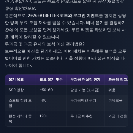
이 기준입니다. 코드는 빠르게 만료되므로 입력 전 공식 채널에서
항상 확인하세요.
결론적으로,
코드와 로그인 이벤트
를 합치면 상당
2026EATBETTER
한 양의 무료 모집 재화를 얻을 수 있습니다. 배너 뽑기를 결정하기
전에
이 모든 보상을 먼저 챙기세요. 무료 티켓을 확보하면 보석 사
용 계획이 달라질 수 있습니다.
무과금 및 과금 유저의 보석 예산 관리법은?
보수적으로 예산을 관리하세요. 이번 패치는 비축해둔 보석을 모두
털어버릴 만한 가치는 없습니다. 지출 성향에 따라 접근 방식을 나
누어야 합니다.
뽑기 목표
필요 뽑기 횟수
무과금 현실적 한계
과금러 참고사
SSR 명함
~50–60
달성 가능 (소과금)
쉬움
소프트 천장 도
~90
무과금에겐 무리
여유로움
달
한정 캐릭터 중
120+
무과금 비추천
과금러 전용
복