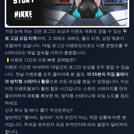
가장 눈에 띄는 것은 로그인 보상과 이벤트 재화로 얻을 수 있는
무
료 고급 모집 티켓
이며, 그 외에도 크레딧, 몰드 티켓, 성장 재료가
포함되어 있습니다. 14일 로그인 이벤트만으로도 다른 콘텐츠를 무
시하더라도 매일 접속할 가치가 충분합니다.
이벤트 기간과 가장 빠른 공략법은?
이벤트 기간은 넉넉하며 14일간의 로그인 보상을 모두 챙길 수 있습
니다. 첫날 이벤트를 모두 클리어해 본 결과,
약 25분의 직접 플레이
와 방치형 스태미나 활용
으로 모든 보상을 챙길 수 있었습니다. 이는
이전 이벤트들보다 훨씬 짧은 시간입니다. 스토리 스테이지를 먼저
클리어하여 재화를 확보한 뒤, 방치형 스태미나로 파밍 노드를 정리
하세요.
신규 유닛 및 배너: 뽑기 우선순위는?
일반적인 "뽑아라, 걸러라" 식의 조언이 아닌, 계정 상황에 따른 분
석입니다. 무과금 유저인지 과금 유저인지에 따라 결정이 달라져야
합니다.