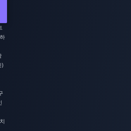
트
인하
각
인)
구
인
일치