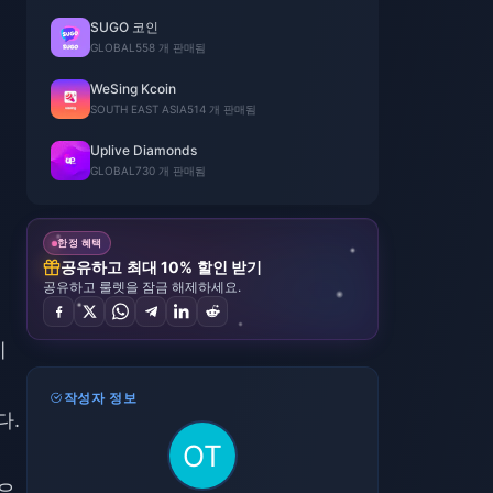
SUGO 코인
GLOBAL
558 개 판매됨
WeSing Kcoin
SOUTH EAST ASIA
514 개 판매됨
Uplive Diamonds
GLOBAL
730 개 판매됨
한정 혜택
공유하고 최대 10% 할인 받기
공유하고 룰렛을 잠금 해제하세요.
에
작성자 정보
다.
요.