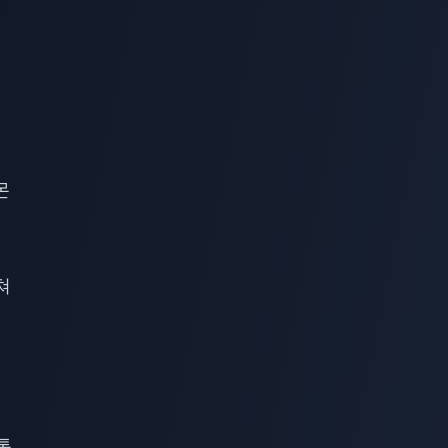
몬
쳐
통