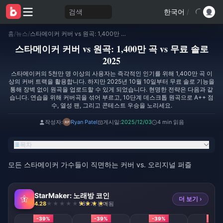
검색
한국어
/
홈
/
뉴스
/
스타메이커 커버 vs 원곡: 1,400만 곡 vs 무료 솔로 2025
스타메이커 커버 vs 원곡: 1,400만 곡 vs 무료 솔로
2025
스타메이커의 5천만 명 이상의 사용자는 즉각적인 인기를 위해 1,400만 곡 이
상의 커버 트랙을 활용합니다. 하지만 2025년 10월 10일부터 무료 솔로 기능을
통해 장벽 없이 원곡을 업로드할 수 있게 되었습니다. 현명한 전략은 다음과 같
습니다. 연습을 위해 커버곡을 섞어 부르고, 10단계 데스크톱 원곡으로 A++ 점
수, 열성 팬, 그리고 콘테스트 우승을 노리세요.
작성자:
Ryan Patel
게시일:
2025/12/03
4 min 읽음
목차
모든 스타메이커 가수들이 직면하는 커버 vs. 오리지널 퍼즐
StarMaker: 노래방 코인
더 보기 ›
4.28
589 개 판매됨
-39%
-39%
-39%
-39