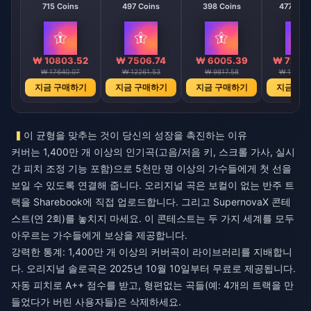
715 Coins
497 Coins
398 Coins
47746 C
₩ 10803.52
₩ 7506.74
₩ 6005.39
₩ 72115
₩ 17640.07
₩ 12261.53
₩ 9817.58
₩ 117789
지금 구매하기
지금 구매하기
지금 구매하기
지금 구
이 균형을 맞추는 것이 당신의 성장을 촉진하는 이유
커버는 1,400만 개 이상의 인기곡(고음/저음 키, 스크롤 가사, 실시
간 피치 조정 기능 포함)으로 5천만 명 이상의 가수들에게 첫 선을
보일 수 있도록 연결해 줍니다. 오리지널 곡은 보컬이 없는 반주 트
랙을 Sharebook에 직접 업로드합니다. 그리고 SupernovaX 콘테
스트(연 2회)를 놓치지 마세요. 이 콘테스트는 두 가지 세계를 모두
아우르는 가수들에게 보상을 제공합니다.
강력한 통계: 1,400만 개 이상의 커버곡이 라이브러리를 지배합니
다. 오리지널 솔로곡은 2025년 10월 10일부터 무료로 제공됩니다.
자동 피치로 A++ 점수를 받고, 형편없는 곡들(예: 4개의 트랙을 만
들었다가 버린 사용자들)은 삭제하세요.