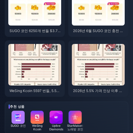
SUGO 코인 6250개 번들 $3.77
2026년 6월 SUGO 코인 충전 가
리셀러 가격: 살만한 가치가 있을
격: 리셀러가 공식 채널보다 정말
까? (2026년 6월)
더 저렴할까?
WeSing Kcoin 5597 번들, 5.5%
2026년 5.5% 가격 인상 이후 가
인상 후 가격: v8.2 상세 분석 (20
장 저렴한 WeSing Kcoin 충전 방
26)
법: 실제 계산, 검증된 채널, 최종
결론
추천 상품
SUGO 코인
WeSing
Uplive
StarMaker:
Kcoin
Diamonds
노래방 코인