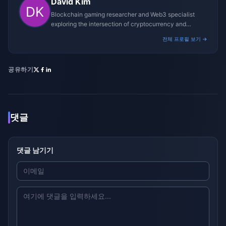
David Kim
Blockchain gaming researcher and Web3 specialist
exploring the intersection of cryptocurrency and
gaming ecosystems.
전체 프로필 보기 →
공유하기
댓글
댓글 남기기