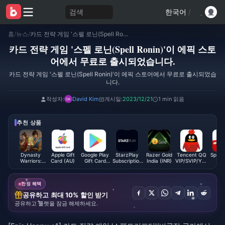
검색
한국어
/
홈
/
뉴스
/
카드 전략 게임 '스펠 로닌(Spell Ronin)'이 에픽 스토어에서 무료로 출시되었습니다.
카드 전략 게임 '스펠 로닌(Spell Ronin)'이 에픽 스토
어에서 무료로 출시되었습니다.
카드 전략 게임 '스펠 로닌(Spell Ronin)'이 에픽 스토어에서 무료로 출시되었습
니다.
작성자:
David Kim
게시일:
2023/12/21
1 min 읽음
추천 상품
Dynasty
Apple Gift
Google Play
StarzPlay
Razer Gold
Tencent QQ
Space
Warriors:
Card (AU)
Gift Card
Subscription
India (INR)
VIP/SVIP/Yellow
G
Overlords
(US)
(JO)
Diamond
Subscr
Package
Membership
(M
Direct Top
한정 혜택
Up
공유하고 최대 10% 할인 받기
공유하고 룰렛을 잠금 해제하세요.