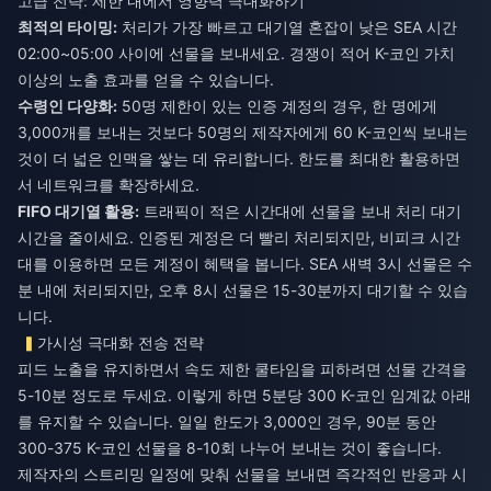
고급 전략: 제한 내에서 영향력 극대화하기
최적의 타이밍:
처리가 가장 빠르고 대기열 혼잡이 낮은 SEA 시간
02:00~05:00 사이에 선물을 보내세요. 경쟁이 적어 K-코인 가치
이상의 노출 효과를 얻을 수 있습니다.
수령인 다양화:
50명 제한이 있는 인증 계정의 경우, 한 명에게
3,000개를 보내는 것보다 50명의 제작자에게 60 K-코인씩 보내는
것이 더 넓은 인맥을 쌓는 데 유리합니다. 한도를 최대한 활용하면
서 네트워크를 확장하세요.
FIFO 대기열 활용:
트래픽이 적은 시간대에 선물을 보내 처리 대기
시간을 줄이세요. 인증된 계정은 더 빨리 처리되지만, 비피크 시간
대를 이용하면 모든 계정이 혜택을 봅니다. SEA 새벽 3시 선물은 수
분 내에 처리되지만, 오후 8시 선물은 15-30분까지 대기할 수 있습
니다.
가시성 극대화 전송 전략
피드 노출을 유지하면서 속도 제한 쿨타임을 피하려면 선물 간격을
5-10분 정도로 두세요. 이렇게 하면 5분당 300 K-코인 임계값 아래
를 유지할 수 있습니다. 일일 한도가 3,000인 경우, 90분 동안
300-375 K-코인 선물을 8-10회 나누어 보내는 것이 좋습니다.
제작자의 스트리밍 일정에 맞춰 선물을 보내면 즉각적인 반응과 시