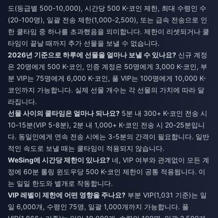
도(등급별 500-10,000), 시간당 500 K-코인 제한, 최대 수령인 수
(20-100명), 일괄 전송 제한(1,000-2,500), 또는 급속 전송으로 인
한 쿨타임 중 하나를 초과했음을 의미합니다. 제한이 리셋되거나 쿨
타임이 끝날 때까지 추가 선물을 보낼 수 없습니다.
2026년 기준으로 하루에 선물을 얼마나 보낼 수 있나요?
신규 계정
은 20명에게 500 K-코인, 인증 계정은 50명에게 3,000 K-코인, 부
분 VIP는 75명에게 6,000 K-코인, 풀 VIP는 100명에게 10,000 K-
코인까지 가능합니다. 실제 선물 개수는 각 선물의 가치에 따라 달
라집니다.
선물 사이의 쿨타임은 얼마나 되나요?
5분 내 300+ K-코인 전송 시
10-15분(VIP 5-8분), 2분 내 1,000+ K-코인 전송 시 20-25분입니
다. 동일인에게 연속 전송 시에는 3-5분의 간격이 필요합니다. 일반
적인 속도로 보낼 때는 쿨타임이 적용되지 않습니다.
WeSing에 시간당 제한이 있나요?
네, VIP 여부와 관계없이 모든 계
정에 60분 롤링 윈도우당 500 K-코인 제한이 공통 적용됩니다. 이
는 일일 한도와 별개로 작동합니다.
VIP 레벨이 제한에 어떤 영향을 주나요?
부분 VIP(1,031 기준)는 일
일 6,000개, 수령인 75명, 일괄 1,000개까지 가능합니다. 풀