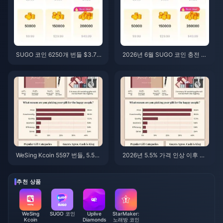
SUGO 코인 6250개 번들 $3.77
2026년 6월 SUGO 코인 충전 가
리셀러 가격: 살만한 가치가 있을
격: 리셀러가 공식 채널보다 정말
까? (2026년 6월)
더 저렴할까?
WeSing Kcoin 5597 번들, 5.5%
2026년 5.5% 가격 인상 이후 가
인상 후 가격: v8.2 상세 분석 (20
장 저렴한 WeSing Kcoin 충전 방
26)
법: 실제 계산, 검증된 채널, 최종
결론
추천 상품
WeSing
SUGO 코인
Uplive
StarMaker:
Kcoin
Diamonds
노래방 코인