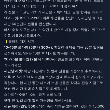
WeSing ID 찾기:
(1) 로그인 → (2) 프로필 아이콘 탭 → (3) 프로필
다시 탭 → (4) 닉네임 아래의 8-10자리 숫자 복사.
각 선물의 K-코인 가치와 시간을 기록하세요. 일일 합계는 마지막
SEA 리셋(19:00~23:00) 이후의 선물을 합산하고, 시간당 체크는
지난 60분간의 선물을 합산합니다.
타사 추적 도구는 서비스 약관 위반으로 계정 정지 위험이 있으므로
수동 기록만 사용하세요.
쿨타임 대기 시간
10-15분 쿨타임 (5분 내 300+):
확실한 해제를 위해 20분 알람을
설정하세요. VIP는 10분 후 재시도 가능합니다.
20-25분 쿨타임 (2분 내 1,000+):
만료를 보장하기 위해 30분을
기다리세요.
시간당 리셋:
해당 시간대의 첫 번째 선물을 기준으로 추적하세요.
오후 3:15에 500 K-코인을 보냈다면 4:15부터 한도가 복구되기 시
작합니다. 한 시간 동안 나누어 보낸 선물은 각각의 전송 시점으로
부터 한 시간 뒤에 순차적으로 해제됩니다.
스마트한 K-코인 소비: 충전 낭비 방지
구매 전 일일 최대 활용 가능량을 계산하세요:
신규 계정 (일일 500):
계정 숙성 기간을 고려하지 않는 한 15,000