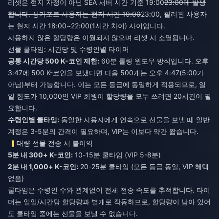
리셋은 현지 자정이 아닌 SEA 서버 시간 기준 19:00
23:00에 발생
합니다. 싱가포르 사용자는 현지 시간 19:00
23:00, 필리핀 사용자
는 현지 시간 18:00~22:00(1시간 차이) 사이입니다.
사용하지 않은 할당량은 이월되지 않으며 리셋 시 소멸됩니다.
선물 쿨타임: 시간당 및 수령인별 타이머
공통 시간당 500 K-코인 제한:
60분 롤링 윈도우 방식입니다. 오후
3:47에 500 K-코인을 보냈다면 다음 500개는 오후 4:47(5:00가
아님)부터 가능합니다. 이는 모든 등급에 동일하게 적용되므로, 일
일 한도가 10,000인 VIP 회원이 할당량을 모두 쓰려면 20시간이 필
요합니다.
수령인별 쿨타임:
동일한 사용자에게 연속으로 선물을 보낼 때 일반
계정은 3-5분의 간격이 필요하며, VIP는 이보다 약간 짧습니다.
대량 선물 전송 시 불이익
5분 내 300+ K-코인:
10-15분 쿨타임 (VIP 5-8분)
2분 내 1,000+ K-코인:
20-25분 쿨타임 (모든 등급 동일, VIP 혜택
없음)
쿨타임은 수령인 수와 관계없이 전체 전송 속도를 추적합니다. 타이
머는 일일/시간당 할당량과 별개로 작동하므로, 할당량이 남아 있어
도 쿨타임 중에는 선물을 보낼 수 없습니다.