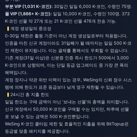
부분 VIP (1,031 K-코인):
30일간 일일 6,000 K-코인, 수령인 75명.
풀 VIP (1,866+ K-코인):
일일 10,000 K-코인, 수령인 100명. 373
K-코인 선물 약 27개 또는 21 K-코인 선물 476개 전송 가능.
계정 생성일의 중요성
0-30일 제한은 활동 기준이 아닌 계정 생성일로부터 적용됩니다.
인증을 마친 신규 계정이라도 31일째가 될 때까지는 일일 500 K-코
인 제한이 유지됩니다. 이는 결제를 통해서도 우회할 수 없습니다.
기존 계정(31일 이상)은 신분증 인증 즉시 한도가 500에서 3,000
K-코인으로 상향되며, 이는 단일 등급 업그레이드 중 가장 큰 폭의
혜택입니다.
계정 정지나 약관 위반 이력이 있는 경우, WeSing의 신뢰 점수 시스
템에 의해 한도가 표준 등급보다 낮게 영구 제한될 수 있습니다.
24시간 총 지출 한도
일일 한도는 구매 금액이 아닌 '보내는 선물'의 총액을 의미합니다.
신규 계정에서 50,000 K-코인을 구매할 수는 있지만, 하루에 선물
로 보낼 수 있는 금액은 500 K-코인뿐입니다.
WeSing K-코인 쿨타임 제한 및 효율적인 지출
을 위해 BitTopup은
등급별 맞춤 패키지를 제공합니다.