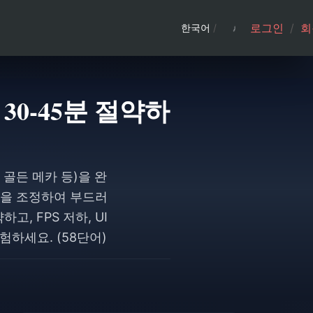
로그인
/
회
한국어
/
 30-45분 절약하
 골든 메카 등)을 완
팀을 조정하여 부드러
, FPS 저하, UI
하세요. (58단어)