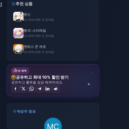
정
추천 상품
원신
GLOBAL
696 개 판매됨
붕괴: 스타레일
GLOBAL
959 개 판매됨
젠레스 존 제로
GLOBAL
808 개 판매됨
한정 혜택
공유하고 최대 10% 할인 받기
공유하고 룰렛을 잠금 해제하세요.
작성자 정보