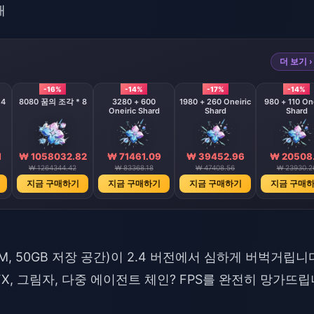
개
더 보기 ›
-16%
-14%
-17%
-14%
 4
8080 꿈의 조각 * 8
3280 + 600
1980 + 260 Oneiric
980 + 110 One
Oneiric Shard
Shard
Shard
1
₩ 1058032.82
₩ 71461.09
₩ 39452.96
₩ 20508.
₩ 1264344.42
₩ 83368.18
₩ 47408.56
₩ 23930.2
지금 구매하기
지금 구매하기
지금 구매하기
지금 구매
AM, 50GB 저장 공간)이 2.4 버전에서 심하게 버벅거립니
X, 그림자, 다중 에이전트 체인? FPS를 완전히 망가뜨립