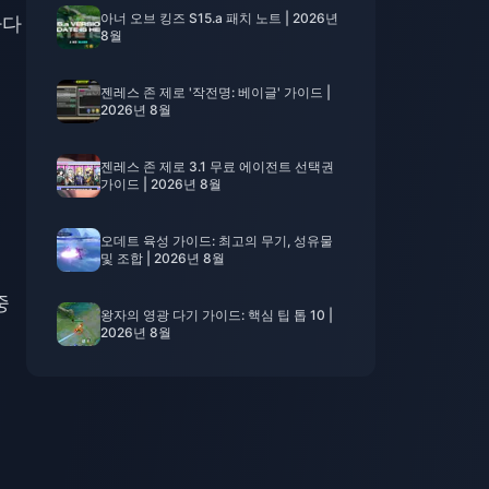
아너 오브 킹즈 S15.a 패치 노트 | 2026년
마다
8월
젠레스 존 제로 '작전명: 베이글' 가이드 |
2026년 8월
젠레스 존 제로 3.1 무료 에이전트 선택권
가이드 | 2026년 8월
오데트 육성 가이드: 최고의 무기, 성유물
및 조합 | 2026년 8월
중
왕자의 영광 다기 가이드: 핵심 팁 톱 10 |
2026년 8월