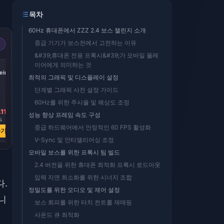
목차
60Hz 휴대폰에서 ZZZ 2.4 보스 챌린지 소개
중급 기기가 보스전에서 고전하는 이유
&#39;휴대폰 전용 프록시&#39;가 모바일 플레
-17%
-17%
-17%
이어에게 의미하는 것
iric
Express Supply
300 + 30 Oneiric
60 Oneiric Shard
최적의 그래픽 및 디스플레이 설정
Pass
Shard
단계별 그래픽 사전 설정 가이드
60Hz를 위한 주사율 및 해상도 조정
11
₩ 6578.07
₩ 6593.55
₩ 1300.14
성능 향상 프레임 속도 구성
6
₩ 7901.43
₩ 7901.43
₩ 1566.36
중급 하드웨어에서 안정적인 60 FPS 활성화
하기
지금 구매하기
지금 구매하기
지금 구매하기
V-Sync 및 안티앨리어싱 조정
모바일 보스를 위한 프록시 팀 빌드
2.4 버전을 위한 휴대폰 최적화 프록시 로드아웃
입력 지연 최소화를 위한 시너지 조합
다.
정밀도를 위한 오디오 및 제어 설정
니
보스 회피를 위한 터치 컨트롤 재매핑
사운드 큐 최적화