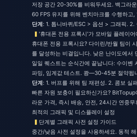
저장 공간 20-30%를 비워두세요. 백그라운
60 FPS 유지를 위해 벤치마크를 수행하고
단계
: 1. 톱니바퀴/ESC > 옵션 > 그래픽.
'휴대폰 전용 프록시'가 모바일 플레이
휴대폰 전용 프록시요? 다이린/반월 팀이 시유
를 달성하는 비결입니다. 낮은 난이도에서 
일일 퀘스트는 순식간에 끝납니다: 수이볜 사원 
파밍, 임계값 테스트. 쾅—30-45분 절약됩
단계
: 1. 버프를 위해 팀 재편성. 2. 콤보 실
빠른 자원 보충이 필요하신가요? BitTopu
라운 가격, 즉시 배송, 안전, 24시간 연중무
최적의 그래픽 및 디스플레이 설정
단계별 그래픽 사전 설정 가이드
중간/낮음 사전 설정을 사용하세요. 동적 해