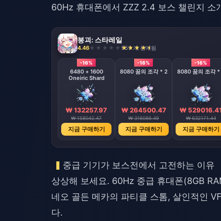
60Hz 휴대폰에서 ZZZ 2.4 보스 챌린지 소
붕괴: 스타레일
4.46
959 개 판매됨
-16%
-16%
-16%
6480 + 1600
8080 꿈의 조각 * 2
8080 꿈의 조각 *
Oneiric Shard
₩ 132257.97
₩ 264500.47
₩ 529016.4
₩ 158042.47
₩ 316086.49
₩ 632171.44
지금 구매하기
지금 구매하기
지금 구매하기
중급 기기가 보스전에서 고전하는 이유
상상해 보세요. 60Hz 중급 휴대폰(8GB R
네오 골든 메카의 파티클 스톰, 살인적인 VF
다.