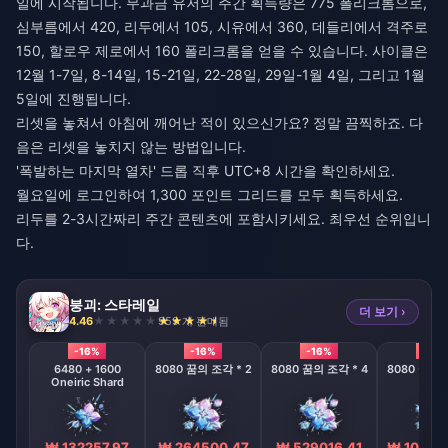
일에 시작됩니다. 무과금 유저의 주간 획득량은 775 폴리크롬으로,
심부름에서 420, 리두에서 105, 시유에서 360, 데들리에서 격주로
150, 할로우 제로에서 160 폴리크롬을 얻을 수 있습니다. 사이클은
12월 1-7일, 8-14일, 15-21일, 22-28일, 29일-1월 4일, 그리고 1월
5일에 진행됩니다.
리셋을 놓쳐서 아침에 깨어난 적이 있으신가요? 정말 끔찍하죠. 다
음은 리셋을 놓치지 않는 방법입니다.
'폭발하는 마지막 열차' 드롭 직후 UTC+8 시간을 확인하세요.
월요일에 로그인하여 1,300 포인트 그리드를 모두 획득하세요.
리두를 2-3시간짜리 주간 콘텐츠에 포함시키세요. 최우선 순위입니
다.
붕괴: 스타레일
더 보기 ›
4.46
959 개 판매됨
-16%
-16%
-16%
-16%
6480 + 1600
8080 꿈의 조각 * 2
8080 꿈의 조각 * 4
8080 꿈의 
Oneiric Shard
₩ 132257.97
₩ 264500.47
₩ 529016.41
₩ 10580