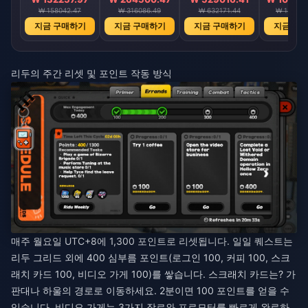
₩ 158042.47
₩ 316086.49
₩ 632171.44
₩ 126434
지금 구매하기
지금 구매하기
지금 구매하기
지금 구
리두의 주간 리셋 및 포인트 작동 방식
매주 월요일 UTC+8에 1,300 포인트로 리셋됩니다. 일일 퀘스트는
리두 그리드 외에 400 심부름 포인트(로그인 100, 커피 100, 스크
래치 카드 100, 비디오 가게 100)를 쌓습니다. 스크래치 카드는? 가
판대나 하울의 경로로 이동하세요. 2분이면 100 포인트를 얻을 수
있습니다. 비디오 가게는 3가지 장르와 프로모터를 빠르게 완료하