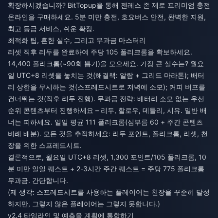
확장하시겠습니까? BitTopup을 통해
젠레스 존 제로 프리미엄 충전
온라인
을 구매하세요. 5분 미만 충전, 호요버스 안전, 완벽한 지원,
최고 등급 서비스, 쉬운 확장.
최적화 팁, 흔한 실수, 그리고 무과금 마스터리
리셋 직후 리두를 완료하여 주당 105 폴리크롬을 확보하세요.
14,400 폴리크롬(~90회 뽑기)을 모으세요. 가장 큰 실수는? 월요
일 UTC+8 리셋을 놓치는 것(해결책: 알람 + 그리드 마라톤); 배터
리 상한을 무시하는 것(스프레드시트로 저녁에 소모); 커피 버프를
건너뛰는 것(직후 리두 진행). 무과금 전략: 배터리 소모 없는 우선
순위 콘텐츠부터 진행하세요 – 리두, 할로우, 데들리, 시유. 일반 배
너는 피하세요. 일일 평균 111 폴리크롬(심부름 60 + 주간 콘텐츠
비례 배분). 모든 것을 추적하세요: 리두 포인트, 폴리크롬, 리셋, 천
장을 위한 스프레드시트.
결론적으로, 월요일 UTC+8 리셋, 1,300 포인트/105 폴리크롬, 10
분 미만 일일 퀘스트 + 2-3시간 주간 퀘스트 = 주당 775 폴리크롬
무과금. 간단합니다.
(제 생각: 스프레드시트를 사용하는 플레이어는 천장을 꾸준히 달성
하지만, 그렇지 않은 플레이어는 그렇지 못합니다.)
v2.4 타임라인 및 예측을 계획에 통합하기