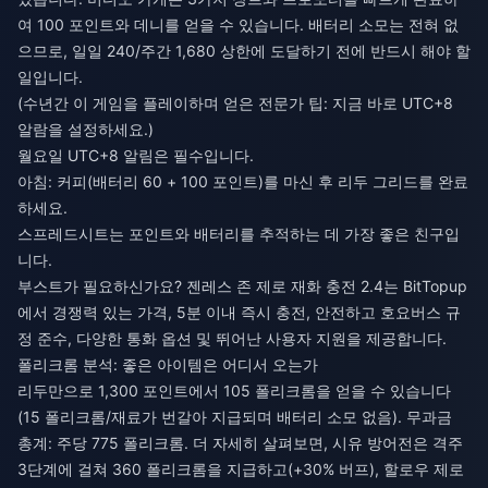
여 100 포인트와 데니를 얻을 수 있습니다. 배터리 소모는 전혀 없
으므로, 일일 240/주간 1,680 상한에 도달하기 전에 반드시 해야 할
일입니다.
(수년간 이 게임을 플레이하며 얻은 전문가 팁: 지금 바로 UTC+8
알람을 설정하세요.)
월요일 UTC+8 알림은 필수입니다.
아침: 커피(배터리 60 + 100 포인트)를 마신 후 리두 그리드를 완료
하세요.
스프레드시트는 포인트와 배터리를 추적하는 데 가장 좋은 친구입
니다.
부스트가 필요하신가요?
젠레스 존 제로 재화 충전 2.4
는 BitTopup
에서 경쟁력 있는 가격, 5분 이내 즉시 충전, 안전하고 호요버스 규
정 준수, 다양한 통화 옵션 및 뛰어난 사용자 지원을 제공합니다.
폴리크롬 분석: 좋은 아이템은 어디서 오는가
리두만으로 1,300 포인트에서 105 폴리크롬을 얻을 수 있습니다
(15 폴리크롬/재료가 번갈아 지급되며 배터리 소모 없음). 무과금
총계: 주당 775 폴리크롬. 더 자세히 살펴보면, 시유 방어전은 격주
3단계에 걸쳐 360 폴리크롬을 지급하고(+30% 버프), 할로우 제로