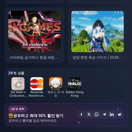
톱 10 | 2026년 8월
이벤트 팁 | 2026년 8월
스타레일 길가메시 종결 세팅 가
양양·현령 육성 가이드 | 2026년
이드 | 2026년 8월
8월
추천 상품
Sid Meier's
Rewarble
젠레스 존 제
Roblox Hong
Civilization®
Mastercard
로
Kong
VII
USD
한정 혜택
공유하고 최대 10% 할인 받기
공유하고 룰렛을 잠금 해제하세요.