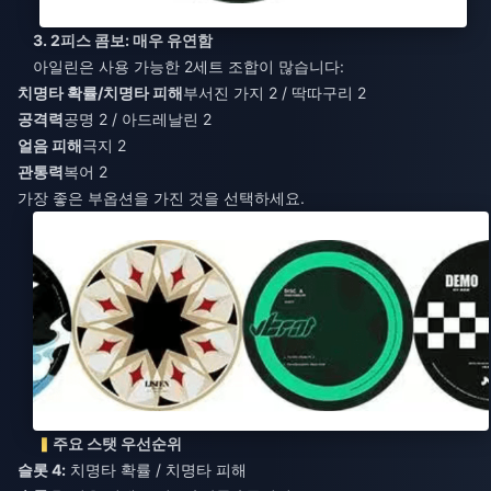
3. 2피스 콤보: 매우 유연함
아일린은 사용 가능한 2세트 조합이 많습니다:
치명타 확률/치명타 피해
부서진 가지 2 / 딱따구리 2
공격력
공명 2 / 아드레날린 2
얼음 피해
극지 2
관통력
복어 2
가장 좋은 부옵션을 가진 것을 선택하세요.
주요 스탯 우선순위
슬롯 4:
치명타 확률 / 치명타 피해