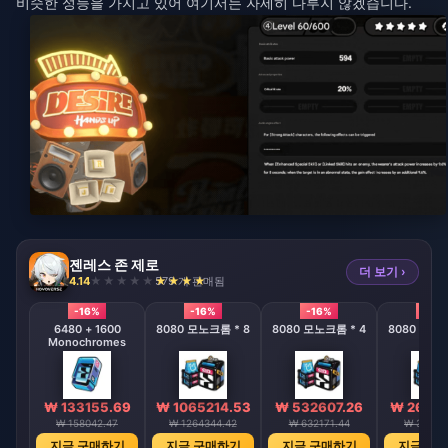
비슷한 성능을 가지고 있어 여기서는 자세히 다루지 않겠습니다.
젠레스 존 제로
더 보기 ›
4.14
579 개 판매됨
-16%
-16%
-16%
-16%
6480 + 1600
8080 모노크롬 * 8
8080 모노크롬 * 4
8080 모노크
Monochromes
₩ 133155.69
₩ 1065214.53
₩ 532607.26
₩ 26629
₩ 158042.47
₩ 1264344.42
₩ 632171.44
₩ 31608
지금 구매하기
지금 구매하기
지금 구매하기
지금 구