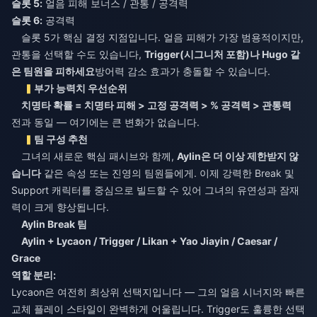
슬롯 5:
얼음 피해 보너스 / 관통 / 공격력
슬롯 6:
공격력
슬롯 5가 핵심 결정 지점입니다. 얼음 피해가 가장 범용적이지만,
관통을 선택할 수도 있습니다,
Trigger(시그니처 포함)나 Hugo 같
은 팀원을 피하세요
방어력 감소 효과가 충돌할 수 있습니다.
부가 능력치 우선순위
치명타 확률 = 치명타 피해 > 고정 공격력 > % 공격력 > 관통력
전과 동일 — 여기에는 큰 변화가 없습니다.
팀 구성 추천
그녀의 새로운 핵심 패시브와 함께,
Aylin은 더 이상 제한받지 않
습니다
같은 속성 또는 진영의 팀원들에게. 이제 강력한 Break 및
Support 캐릭터를 중심으로 빌드할 수 있어 그녀의 유연성과 잠재
력이 크게 향상됩니다.
Aylin Break 팀
Aylin + Lycaon / Trigger / Likan + Yao Jiayin / Caesar /
Grace
역할 분리:
Lycaon은 여전히 최상위 선택지입니다 — 그의 얼음 시너지와 빠른
교체 플레이 스타일이 완벽하게 어울립니다. Trigger도 훌륭한 선택