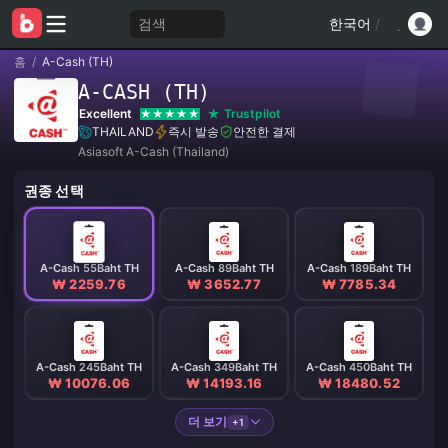
검색
한국어
/
홈
/
A-Cash (TH)
A-CASH (TH)
Excellent
Trustpilot
THAILAND
즉시 발송
안전한 결제
Asiasoft A-Cash (Thailand)
권종 선택
A-Cash 55Baht TH
A-Cash 89Baht TH
A-Cash 189Baht TH
₩ 2259.76
₩ 3652.77
₩ 7785.34
A-Cash 245Baht TH
A-Cash 349Baht TH
A-Cash 450Baht TH
₩ 10076.06
₩ 14193.16
₩ 18480.52
더 보기
+1