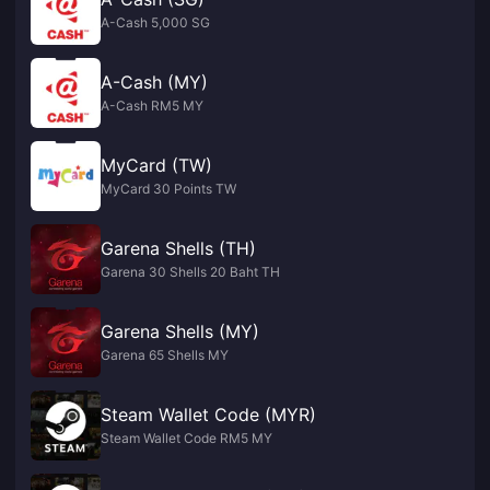
A-Cash 5,000 SG
A-Cash (MY)
A-Cash RM5 MY
MyCard (TW)
MyCard 30 Points TW
Garena Shells (TH)
Garena 30 Shells 20 Baht TH
Garena Shells (MY)
Garena 65 Shells MY
Steam Wallet Code (MYR)
Steam Wallet Code RM5 MY