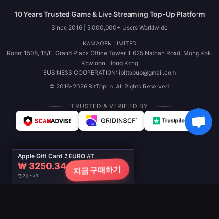
10 Years Trusted Game & Live Streaming Top-Up Platform
Since 2016 | 5,000,000+ Users Worldwide
KAMAGEN LIMITED
Room 1508, 15/F, Grand Plaza Office Tower II, 625 Nathan Road, Mong Kok,
Kowloon, Hong Kong
BUSINESS COOPERATION: ibittopup@gmail.com
© 2016-2026 BitTopup. All Rights Reserved.
TRUSTED & VERIFIED BY
Apple Gift Card 2 EURO AT
₩ 3250.34
지금 구매하기
합계 · x1