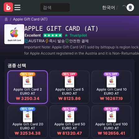
검색
한국어
/
홈
/
Apple Gift Card (AT)
APPLE GIFT CARD (AT)
Excellent
Trustpilot
AUSTRIA
즉시 발송
안전한 결제
Important Note: Apple Gift Card (AT) sold by bittopup is region lo
for Apple Account registered in the Austria and it is Non-Returnab
Refundable.
권종 선택
10% OFF
10% OFF
10% OFF
Apple Gift Card 2
Apple Gift Card 5
Apple Gift Card 10
EURO AT
EURO AT
EURO AT
₩ 3250.34
₩ 8125.86
₩ 16267.19
10% OFF
10% OFF
10% OFF
Apple Gift Card 20
Apple Gift Card 50
Apple Gift Card 100
EURO AT
EURO AT
EURO AT
₩ 32534.38
₩ 81320.47
₩ 162656.41