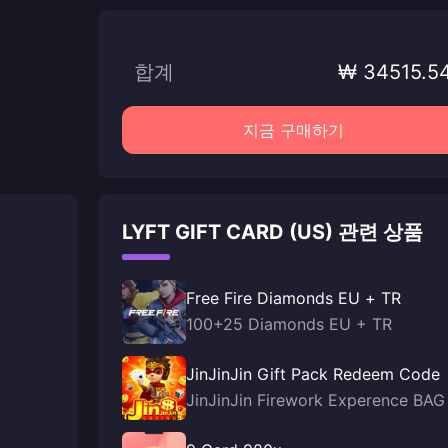
합계
₩ 34515.5
지금 구매하기
LYFT GIFT CARD (US) 관련 상품
Free Fire Diamonds EU + TR
100+25 Diamonds EU + TR
JinJinJin Gift Pack Redeem Code
JinJinJin Firework Experence BAG