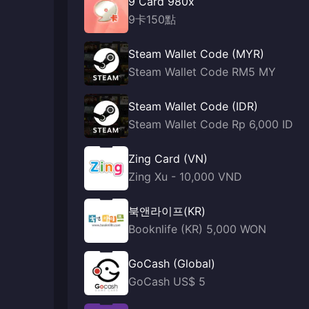
9 Card 980x
9卡150點
Steam Wallet Code (MYR)
Steam Wallet Code RM5 MY
Steam Wallet Code (IDR)
Steam Wallet Code Rp 6,000 ID
Zing Card (VN)
Zing Xu - 10,000 VND
북앤라이프(KR)
Booknlife (KR) 5,000 WON
GoCash (Global)
GoCash US$ 5