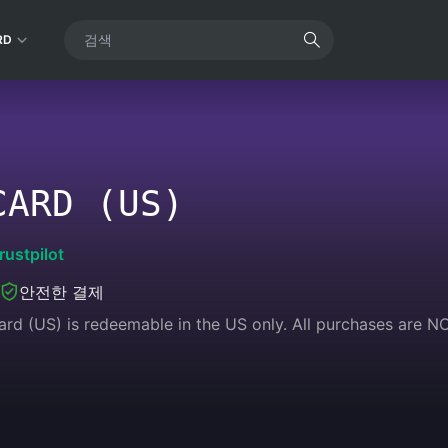
RD
CARD (US)
rustpilot
안전한 결제
 Card (US) is redeemable in the US only. All purchases