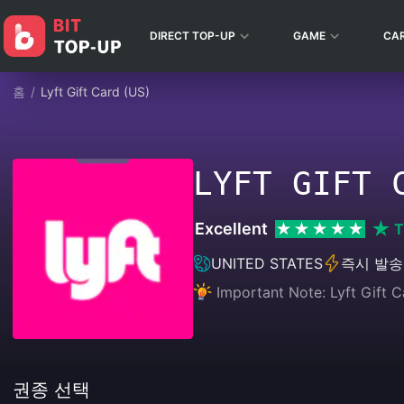
DIRECT TOP-UP
GAME
CA
홈
/
Lyft Gift Card (US)
LYFT GIFT 
Excellent
T
UNITED STATES
즉시 발송
Important Note: Lyft Gift
권종 선택