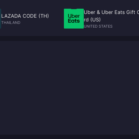
Uber & Uber Eats Gift 
LAZADA CODE (TH)
rd (US)
THAILAND
UNITED STATES