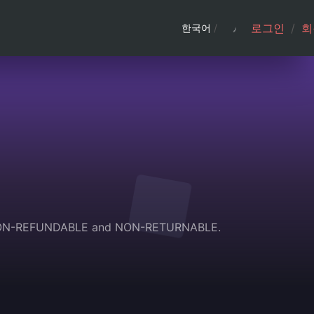
로그인
/
회
한국어
/
 are NON-REFUNDABLE and NON-RETURNABLE.