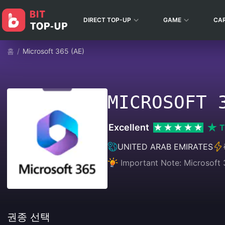
DIRECT TOP-UP
GAME
CA
홈
/
Microsoft 365 (AE)
MICROSOFT 
Excellent
T
UNITED ARAB EMIRATES
Important Note: Microsoft 
권종 선택