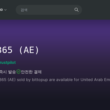
RD
365 (AE)
rustpilot
즉시 발송
안전한 결제
365 (AE) sold by bittopup are available for United Arab Em