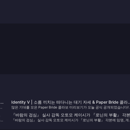
최
Identity V | 소름 끼치는 떠다니는 대기 자세 & Paper Bride 콜라
 플
많은 기대를 모은 Paper Bride 콜라보 미리보기가 오늘 공식 공개되었습니다!
모델 공개!
 것
제 게임 내 모델 쇼케이스가 드디어 선보입니다. 소규모 직판 콜라보인 만큼 세
트
『바람의 검심』 실사 감독 오토모 케이시가 『로닌의 부활』 각
지 의상 모두 신급 얼굴 모델링을 포함해 뛰어난 퀄리티를 자랑합니다.
나보
『바람의 검심』 실사 감독 오토모 케이시가 『로닌의 부활』 각본에 임명, 게
임명, 게임 장면 등 정보 발표
미
장면 등 정보 발표