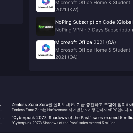
Microsoft Office Home & Student
2021 (KW)
NoPing Subscription Code (Global
NoPing VPN - 7 Days Subscription
Microsoft Office 2021 (QA)
Microsoft Office Home & Student
2021 (QA)
보
Zenless Zone Zero를 살펴보세요: 지금 충전하고 모험에 참여하
 이
Zenless Zone Zero는 HoYoverse에서 개발한 도시형 판타지 ARPG입니다. 
요!
 가
도시 뉴 에리두(New Eridu)를 배경으로 하는 이 게임은 "공허(Hollows)"라고 
본에
"Cyberpunk 2077: Shadows of the Past" sales exceed 5 milli
려진 불가사의한 자연 재해가 현실을 변화시킨 세계에 플레이어를 몰입시킵니
임
"Cyberpunk 2077: Shadows of the Past" sales exceed 5 million
플레이어는 이 혼란스러운 세계를 탐색하고 위험한 생물과 싸우며 숨겨진 진
밝혀내는 "프록시"의 역할을 맡습니다. 이 게임은 스릴 넘치는 전투, 매력적인