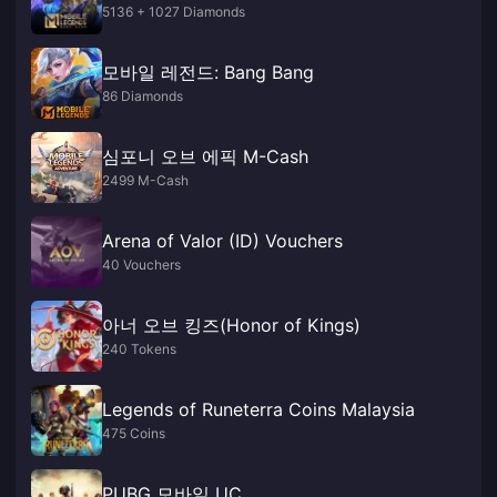
5136 + 1027 Diamonds
모바일 레전드: Bang Bang
86 Diamonds
심포니 오브 에픽 M-Cash
2499 M-Cash
Arena of Valor (ID) Vouchers
40 Vouchers
아너 오브 킹즈(Honor of Kings)
240 Tokens
Legends of Runeterra Coins Malaysia
475 Coins
PUBG 모바일 UC