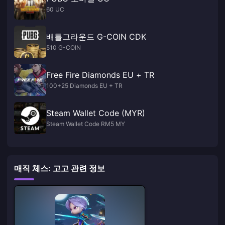
60 UC
배틀그라운드 G-COIN CDK
510 G-COIN
Free Fire Diamonds EU + TR
100+25 Diamonds EU + TR
Steam Wallet Code (MYR)
Steam Wallet Code RM5 MY
매직 체스: 고고 관련 정보