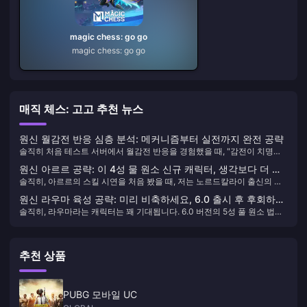
magic chess: go go
magic chess: go go
매직 체스: 고고 추천 뉴스
원신 월감전 반응 심층 분석: 메커니즘부터 실전까지 완전 공략
솔직히 처음 테스트 서버에서 월감전 반응을 경험했을 때, "감전이 치명타
가 터진다니" 하는 충격은 아직도 잊을 수 없습니다. V5.8 버전에 도입된 이
원신 아르르 공략: 이 4성 물 원소 신규 캐릭터, 생각보다 더 강
새로운 전투 시스템은 우리가 격변 반응에 대해 가지고 있던 인식을 완전히
솔직히, 아르르의 스킬 시연을 처음 봤을 때, 저는 노르드칼라이 출신의 이
할 수 있습니다
뒤엎었습니다. 이네프라는 특정 캐릭터가 파티에 합류해야만 일반 감전을
작은 발명가가 많은 플레이어의 파티 구성 방식을 바꿀 것이라는 것을 알았
치명타가 터지고 방어를 무시하는 강화 반응으로 전환할 수 있습니다. 제가
원신 라우마 육성 공략: 미리 비축하세요, 6.0 출시 후 후회하지
습니다. 그녀는 단순한 4성 물 원소 캐릭터가 아닙니다. 그녀는 만개 파티의
이 기간 동안 심층 테스트를 해본 결과, 이 시스템은 캐릭터 월감전과 반응
솔직히, 라우마라는 캐릭터는 꽤 기대됩니다. 6.0 버전의 5성 풀 원소 법사
않도록
완벽한 조각입니다.
월감전 두 가지 피해 유형을 포함하며, 수치 설계가 상당히 흥미롭습니다.
로서, 그녀는 단순한 서포터가 아닙니다. 그녀는 새로운 "달의 개화" 반응
시스템의 핵심입니다. 문제는 무엇일까요? 그녀의 전용 재료는 모두 새로
운 지역인 "노르드칼레"에서 나오는데, 지금은 얻을 수 없습니다. 하지만 걱
추천 상품
정하지 마세요. 미리 비축할 수 있는 것들이 꽤 있습니다: 710만 모라, 영웅
의 경험 420개, 지식의 왕관 3개, 그리고 성장하는 비취 시리즈 결정.
PUBG 모바일 UC