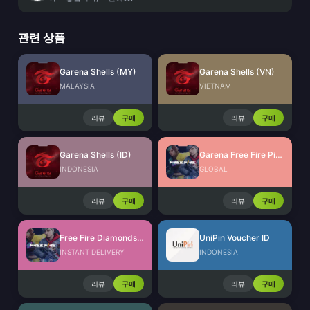
관련 상품
Garena Shells (MY)
Garena Shells (VN)
MALAYSIA
VIETNAM
리뷰
구매
리뷰
구매
Garena Shells (ID)
Garena Free Fire Pins Global
INDONESIA
GLOBAL
리뷰
구매
리뷰
구매
Free Fire Diamonds EU + TR
UniPin Voucher ID
INSTANT DELIVERY
INDONESIA
리뷰
구매
리뷰
구매