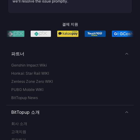
we'll resolve the issue promptly.
결제 지원
파트너
Genshin Impact Wiki
Honkai: Star Rail WIKI
Zenless Zone Zero WIKI
PUBG Mobile WIKI
BitTopup News
BitTopup 소개
회사 소개
고객지원
문의하기