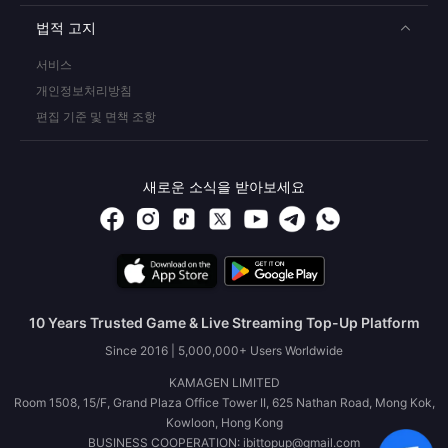
법적 고지
서비스
개인정보처리방침
편집 기준 및 면책 조항
새로운 소식을 받아보세요
10 Years Trusted Game & Live Streaming Top-Up Platform
Since 2016 | 5,000,000+ Users Worldwide
KAMAGEN LIMITED
Room 1508, 15/F, Grand Plaza Office Tower II, 625 Nathan Road, Mong Kok,
Kowloon, Hong Kong
BUSINESS COOPERATION: ibittopup@gmail.com